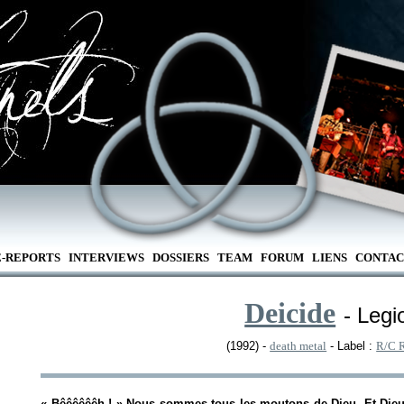
E-REPORTS
INTERVIEWS
DOSSIERS
TEAM
FORUM
LIENS
CONTAC
Deicide
- Legi
(1992) -
death metal
- Label :
R/C 
«
Bêêêêêêh !
» Nous sommes tous les moutons de Dieu. Et Dieu, 