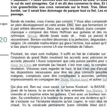
le cul de ses\ simagrées. Car il en dit des conneries le dieu. Et i
s’en graver/brûler une croix renversée sur le front. Trve. Dév
bordel, car il serait bien dommage de parquer tout ce fiel. Les 
passage.
Bande de merdes, vous n’aviez pas compris ? Vous allez comprendre 
n ligne
en plein développement en cette année 1992, bien que fermement im
à part entière désormais. Deux ans après les débuts (sans compter 
classique
» composé des frères Hoffman aux guitares et des inu
rythmique,
Deicide
décide (ouais ouais ok… mais ça passe) d
20
ressentiment. Benton vocifère désormais à la perfection, dégueulant d
religion. Un véritable maître-étalon qui glace l’échine, tout autant qu’i
si bas placé s’impose comme LA star immédiate de l’album.
Pourtant, les stars sont multiples. Il suffit en fait de s’attarder su
l’impulsion du grand Malin moulinent les accords avec précision i
accords pleuvent ! Aussi surprenant que cela puisse paraître pour
Upon the Cross
par exemple (au hasard, c’est mon cas), la complexit
révélation. Virtuoses sans regarder de haut, le but n’est pas d’acca
les dispositions nécessaires pour être les plus corrosifs possib
malignes, complexes sans être compliquées à assimiler, perfo
impressionnants en compagnie des
Death
,
Morbid Angel
et autres
Suf
Qui plus est. Ben oui, vous savez. Le bonus Kisskool : la BASSE. 
joues de la basse, tu as envie de la faire entendre.
Iron Maiden
,
N
virevolte et s’exprime entre les guitares. C’est avec un bonheur non
plan. Sa contribution à la lourdeur du propos est une évidence qu’il 
de s’extasier sur l’éclatante réussite qu’est
Legion
, le voici déjà t
chaud. Vu la cavalcade permanente (sans véritable blast est-il 