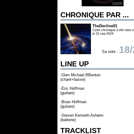
CHRONIQUE PAR ...
TheDecline01
Cette chronique a été mise e
le 31 mai 2024
18/
Sa note :
LINE UP
-Glen Michael BBenton
(chant+basse)
-Eric Hoffman
(guitare)
-Brian Hoffman
(guitare)
-Steven Kenneth Asheim
(batterie)
TRACKLIST