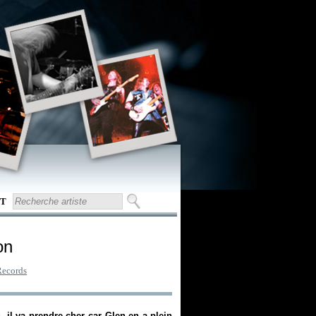
T
on
Records
il va prendre cher car Glen en a plein