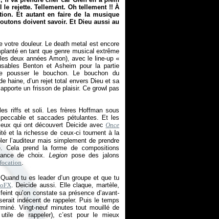
l le rejette. Tellement. Oh tellement !! À
otion. Et autant en faire de la musique
moutons doivent savoir. Et Dieu aussi au
votre douleur. Le death metal est encore
planté en tant que genre musical extrême
les deux années Amon), avec le line-up «
sables Benton et Asheim pour la partie
e pousser le bouchon. Le bouchon du
e haine, d’un rejet total envers Dieu et sa
l apporte un frisson de plaisir. Ce growl pas
r les riffs et soli. Les frères Hoffman sous
mpeccable et saccades pétulantes. Et les
 ceux qui ont découvert Deicide avec
Once
é et la richesse de ceux-ci tournent à la
bler l’auditeur mais simplement de prendre
le. Cela prend la forme de compositions
rmance de choix.
Legion
pose des jalons
focation
.
Quand tu es leader d’un groupe et que tu
oFX
. Deicide aussi. Elle claque, martèle,
 feint qu’on constate sa présence d’avant-
serait indécent de rappeler. Puis le temps
erminé. Vingt-neuf minutes tout mouillé de
utile de rappeler), c’est pour le mieux