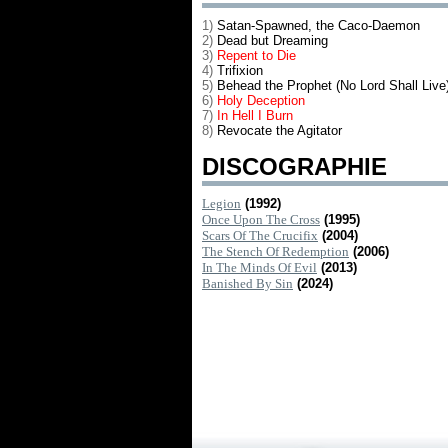
1)
Satan-Spawned, the Caco-Daemon
2)
Dead but Dreaming
3)
Repent to Die
4)
Trifixion
5)
Behead the Prophet (No Lord Shall Live
6)
Holy Deception
7)
In Hell I Burn
8)
Revocate the Agitator
DISCOGRAPHIE
Legion
(1992)
Once Upon The Cross
(1995)
Scars Of The Crucifix
(2004)
The Stench Of Redemption
(2006)
In The Minds Of Evil
(2013)
Banished By Sin
(2024)