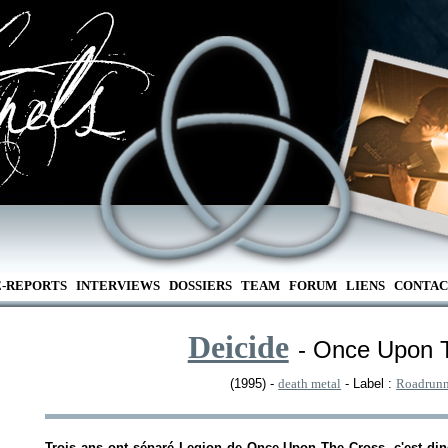
E-REPORTS
INTERVIEWS
DOSSIERS
TEAM
FORUM
LIENS
CONTAC
Deicide
- Once Upon 
(1995) -
death metal
- Label :
Roadrunn
Trois ans ont séparé
Legion
de
Once Upon The Cross
, c'est di