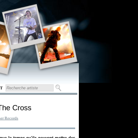
T
The Cross
er Records
ngue le temps qu'ils peuvent mettre des