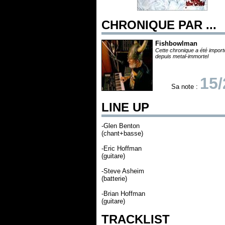
CHRONIQUE PAR ...
Fishbowlman
Cette chronique a été impor
depuis metal-immortel
15/
Sa note :
LINE UP
-Glen Benton
(chant+basse)
-Eric Hoffman
(guitare)
-Steve Asheim
(batterie)
-Brian Hoffman
(guitare)
TRACKLIST