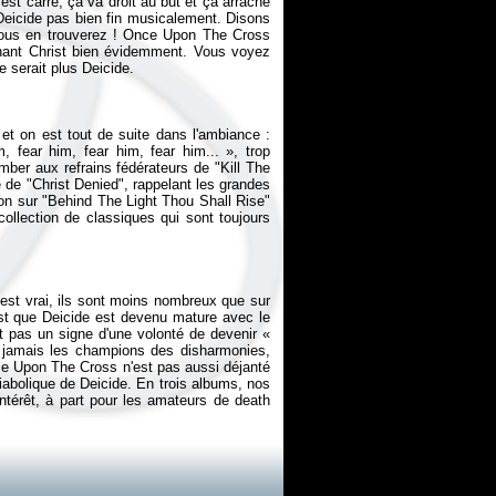
est carré, ça va droit au but et ça arrache
t Deicide pas bien fin musicalement. Disons
vous en trouverez !
Once Upon The Cross
chant Christ bien évidemment. Vous voyez
 et on est tout de suite dans l'ambiance :
m, fear him, fear him, fear him...
», trop
er aux refrains fédérateurs de "Kill The
 de "Christ Denied", rappelant les grandes
on sur "Behind The Light Thou Shall Rise"
collection de classiques qui sont toujours
'est vrai, ils sont moins nombreux que sur
est que Deicide est devenu mature avec le
st pas un signe d'une volonté de devenir «
t à jamais les champions des disharmonies,
e Upon The Cross
n'est pas aussi déjanté
 diabolique de Deicide. En trois albums, nos
'intérêt, à part pour les amateurs de death