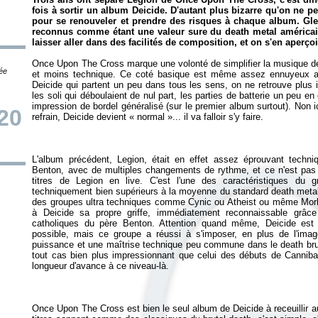
fois à sortir un album Deicide. D'autant plus bizarre qu'on ne p
pour se renouveler et prendre des risques à chaque album. Gle
reconnus comme étant une valeur sure du death metal américa
laisser aller dans des facilités de composition, et on s'en aperçoi
Once Upon The Cross
marque une volonté de simplifier la musique de
tée
et moins technique. Ce coté basique est même assez ennuyeux au
Deicide qui partent un peu dans tous les sens, on ne retrouve plus 
les soli qui déboulaient de nul part, les parties de batterie un peu e
impression de bordel généralisé (sur le premier album surtout). Non ici,
20
L'album précédent,
Legion
, était en effet assez éprouvant techn
Benton, avec de multiples changements de rythme, et ce n'est pas 
titres de
Legion
en live. C'est l'une des caractéristiques du g
techniquement bien supérieurs à la moyenne du standard death metal
des groupes ultra techniques comme Cynic ou Atheist ou même Morbid
à Deicide sa propre griffe, immédiatement reconnaissable grâce
catholiques du père Benton. Attention quand même, Deicide est 
possible, mais ce groupe a réussi à s'imposer, en plus de l'im
puissance et une maîtrise technique peu commune dans le death bru
tout cas bien plus impressionnant que celui des débuts de Canniba
Once Upon The Cross
est bien le seul album de Deicide à receuillir 