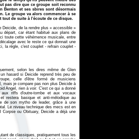
eut pas dire que ce groupe soit reconnu
n Benton et ses sbires sont désormais
in. Le groupe va alors commencer à se
t tout de suite à l'écoute de ce disque.
 Deicide, de la rendre plus « accessible »
 départ, car étant habitué aux plans de
ici toute cette véhémence musicale, entre
n décalage avec le reste ce qui donnait une
 la règle, c'est couplet - refrain couplet -
iquement, selon les dires même de Glen
un hasard si Deicide reprend très peu de
roupe, celle d'être formé de musiciens
, mais je compare pas non plus Deicide à
 Angel, rien à voir. C'est ce qui a donné
 aux riffs d'outre-tombe et aux vocaux
et restera basique et anti-mélodique au
age de son mytho de leader, grâce à une
tal. Le niveau technique des mecs est en
l Corpse ou Obituary, Deicide a déjà une
autant de classiques, pratiquement tous les