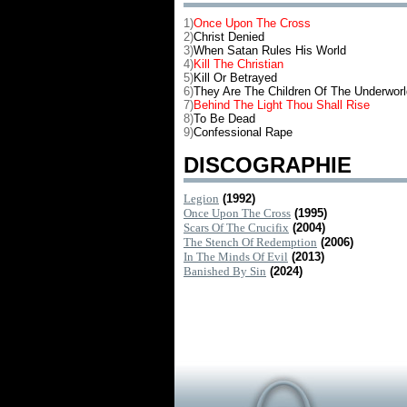
1)
Once Upon The Cross
2)
Christ Denied
3)
When Satan Rules His World
4)
Kill The Christian
5)
Kill Or Betrayed
6)
They Are The Children Of The Underworl
7)
Behind The Light Thou Shall Rise
8)
To Be Dead
9)
Confessional Rape
DISCOGRAPHIE
Legion
(1992)
Once Upon The Cross
(1995)
Scars Of The Crucifix
(2004)
The Stench Of Redemption
(2006)
In The Minds Of Evil
(2013)
Banished By Sin
(2024)