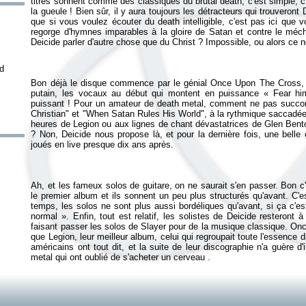
titres sonnent comme des classiques du brutal death, c'est simple, c'
la gueule ! Bien sûr, il y aura toujours les détracteurs qui trouveron
que si vous voulez écouter du death intelligible, c'est pas ici que 
regorge d'hymnes imparables à la gloire de Satan et contre le mé
d
Bon déjà le disque commence par le génial
Once Upon The Cross
,
putain, les vocaux au début qui montent en puissance «
Fear hi
puissant ! Pour un amateur de death metal, comment ne pas succomb
Christian" et "When Satan Rules His World", à la rythmique saccadée
heures de Legion ou aux lignes de chant dévastatrices de Glen Bent
? Non, Deicide nous propose là, et pour la dernière fois, une belle 
Ah, et les fameux solos de guitare, on ne saurait s'en passer. Bon c
le premier album et ils sonnent un peu plus structurés qu'avant. C'
temps, les solos ne sont plus aussi bordéliques qu'avant, si ça c'e
normal ». Enfin, tout est relatif, les solistes de Deicide resteron
faisant passer les solos de Slayer pour de la musique classique.
Onc
que
Legion
, leur meilleur album, celui qui regroupait toute l'essence
américains ont tout dit, et la suite de leur discographie n'a guère d
metal qui ont oublié de s'acheter un cerveau .