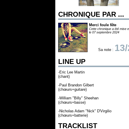
CHRONIQUE PAR ...
Merci foule fête
Cette chronique a été mise e
le 07 septembre 2024
13/
Sa note :
LINE UP
-Eric Lee Martin
(chant)
-Paul Brandon Gilbert
(chœurs+guitare)
-William "Billy" Sheehan
(chœurs+basse)
-Nicholas Adam "Nick" D'Virgilio
(chœurs+batterie)
TRACKLIST