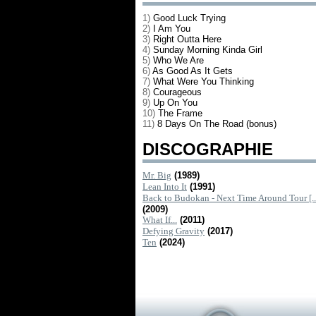
1)
Good Luck Trying
2)
I Am You
3)
Right Outta Here
4)
Sunday Morning Kinda Girl
5)
Who We Are
6)
As Good As It Gets
7)
What Were You Thinking
8)
Courageous
9)
Up On You
10)
The Frame
11)
8 Days On The Road (bonus)
DISCOGRAPHIE
Mr. Big
(1989)
Lean Into It
(1991)
Back to Budokan - Next Time Around Tour [..
(2009)
What If...
(2011)
Defying Gravity
(2017)
Ten
(2024)