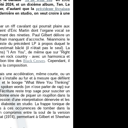
’été 2024, et un dixième album,
Ten
. Le
rer, d’autant que la
précédente livraison
dernière en studio, on veut croire à une
 un riff cavalant qui pourrait plaire aux
eint d’Eric Martin dont l’organe vocal se
nant des nineties. Paul Gilbert délivre un
efrain manquant d’accroche. Néanmoins le
 piste du précédent LP à propos duquel le
stimait bâclé (il n’était pas le seul). La
oins) "I Am You", de même que sur "Right
 en rock country - avec un harmonica et
 bon titre des
Black Crowes
. Cependant, il
s la composition.
ais une accélération, même courte, ou un
i s’installe au fur et à mesure que défilent
" et le boogie "What Were You Thinking"
f spoken words (on n’ose parler de rap) sur
’écriture reste trop sage pour susciter un
donne envie de piquer un roupillon dans la
ssion d’une interprétation dénervée et les
élaborée en studio. La frappe tonique de
fois à ces occurrences de tomber dans la
n compromis entre la soul de la version
at (1974), permettant à Gilbert et Sheehan