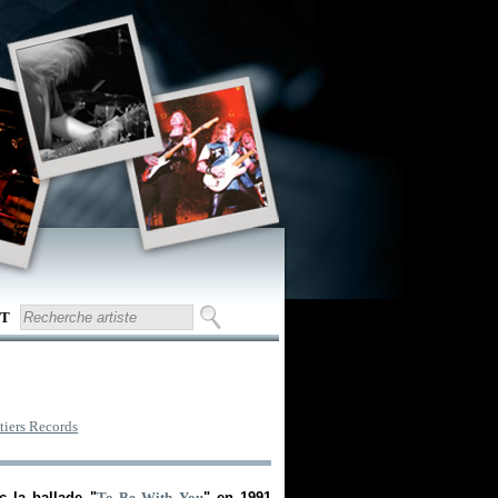
T
n
tiers Records
 la ballade "
To Be With You
" en 1991