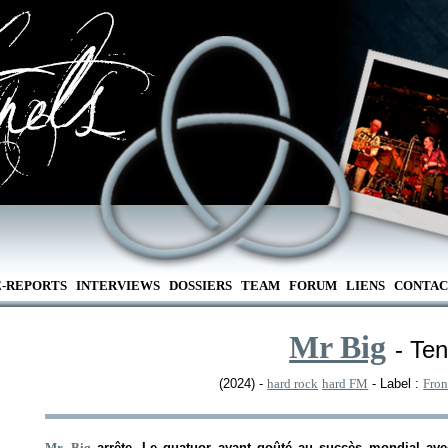
E-REPORTS
INTERVIEWS
DOSSIERS
TEAM
FORUM
LIENS
CONTAC
Mr Big
- Te
(2024) -
hard rock
hard FM
- Label :
Fron
Mr. Big
arrête. Le quatuor ayant goûté au succès mondial avec