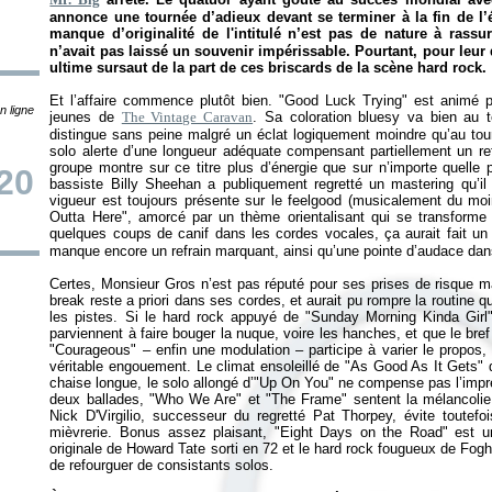
annonce une tournée d’adieux devant se terminer à la fin de l
manque d’originalité de l'intitulé n’est pas de nature à rassu
n’avait pas laissé un souvenir impérissable. Pourtant, pour leur 
ultime sursaut de la part de ces briscards de la scène hard rock.
Et l’affaire commence plutôt bien. "Good Luck Trying" est animé par
n ligne
jeunes de
The Vintage Caravan
. Sa coloration bluesy va bien au t
distingue sans peine malgré un éclat logiquement moindre qu’au tour
solo alerte d’une longueur adéquate compensant partiellement un r
groupe montre sur ce titre plus d’énergie que sur n’importe quelle
20
bassiste Billy Sheehan a publiquement regretté un mastering qu’il e
vigueur est toujours présente sur le feelgood (musicalement du m
Outta Here", amorcé par un thème orientalisant qui se transforme
quelques coups de canif dans les cordes vocales, ça aurait fait un
manque encore un refrain marquant, ainsi qu’une pointe d’audace dan
Certes, Monsieur Gros n’est pas réputé pour ses prises de risque m
break reste a priori dans ses cordes, et aurait pu rompre la routine qu
les pistes. Si le hard rock appuyé de "Sunday Morning Kinda Girl
parviennent à faire bouger la nuque, voire les hanches, et que le bre
"Courageous" – enfin une modulation – participe à varier le propos, l
véritable engouement. Le climat ensoleillé de "As Good As It Gets" 
chaise longue, le solo allongé d’"Up On You" ne compense pas l’impre
deux ballades, "Who We Are" et "The Frame" sentent la mélancolie 
Nick D'Virgilio, successeur du regretté Pat Thorpey, évite toute
mièvrerie. Bonus assez plaisant, "Eight Days on the Road" est u
originale de Howard Tate sorti en 72 et le hard rock fougueux de Fogh
de refourguer de consistants solos.