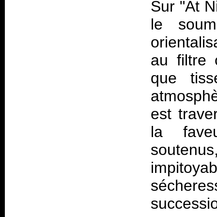
Sur "At N
le soum
oriental
au filtr
que tis
atmosph
est trav
la fave
soutenu
impitoyab
séchere
successi