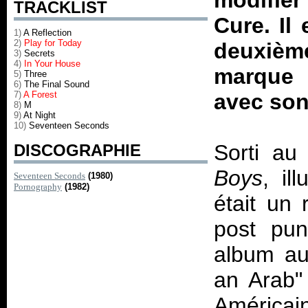
modifier
TRACKLIST
Cure. Il
1)
A Reflection
2)
Play for Today
deuxiè
3)
Secrets
4)
In Your House
marque 
5)
Three
6)
The Final Sound
7)
A Forest
avec son
8)
M
9)
At Night
10)
Seventeen Seconds
Sorti au
DISCOGRAPHIE
Boys
, il
Seventeen Seconds
(1980)
Pornography
(1982)
était un
post pun
album au 
an Arab" 
Américai