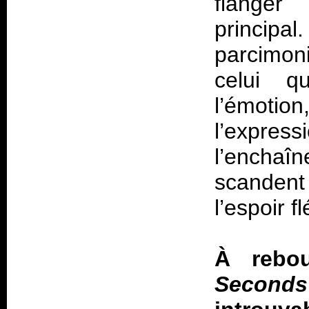
flanger
principal
parcimoni
celui q
l’émotio
l’expr
l’encha
scandent
l’espoir f
À rebo
Seconds