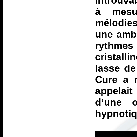
introuva
à mesu
mélodies
une ambi
rythmes
cristall
lasse de
Cure a m
appelai
d’une 
hypnotiq