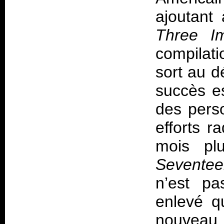
ajoutant 
Three I
compilati
sort au d
succès e
des pers
efforts r
mois pl
Sevente
n’est pa
enlevé q
nouveau