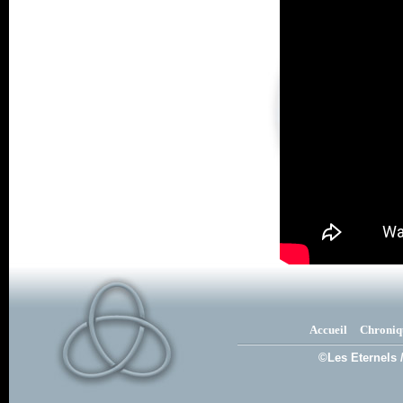
Accueil
Chroniq
©Les Eternels 