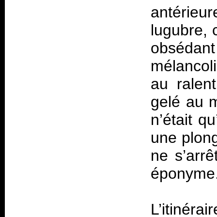
antérieu
lugubre, 
obsédan
mélancol
au ralen
gelé au m
n’était q
une plon
ne s’arrê
éponyme
L’itinéra