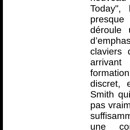
Today", 
presque
déroule 
d’empha
claviers
arrivan
formation
discret,
Smith qui
pas vraim
suffisamm
une con