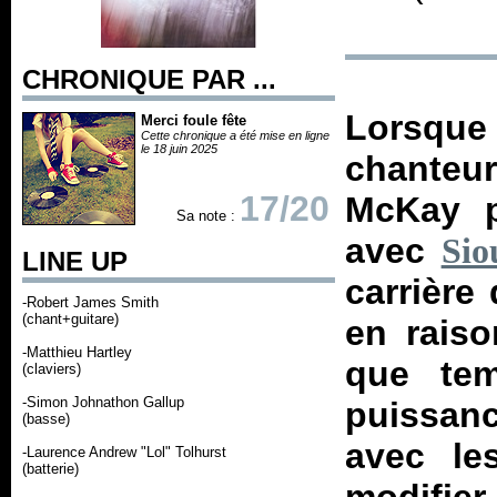
CHRONIQUE PAR ...
Lorsque
Merci foule fête
Cette chronique a été mise en ligne
le 18 juin 2025
chante
17/20
McKay 
Sa note :
avec
Sio
LINE UP
carrière
-Robert James Smith
(chant+guitare)
en rais
-Matthieu Hartley
que tem
(claviers)
-Simon Johnathon Gallup
puissanc
(basse)
avec le
-Laurence Andrew "Lol" Tolhurst
(batterie)