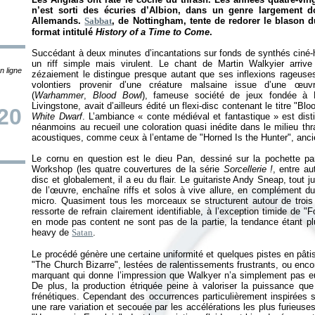
n’est sorti des écuries d’Albion, dans un genre largement d
Allemands.
Sabbat
, de Nottingham, tente de redorer le blason
format intitulé
History of a Time to Come
.
Succédant à deux minutes d’incantations sur fonds de synthés ciné-h
un riff simple mais virulent. Le chant de Martin Walkyier arri
n ligne
zézaiement le distingue presque autant que ses inflexions rageuses
volontiers provenir d’une créature malsaine issue d’une œu
(
Warhammer
,
Blood Bowl
), fameuse société de jeux fondée à 
Livingstone, avait d’ailleurs édité un flexi-disc contenant le titre "Bl
20
White Dwarf
. L’ambiance «
conte médiéval et fantastique
» est dis
néanmoins au recueil une coloration quasi inédite dans le milieu th
acoustiques, comme ceux à l’entame de "Horned Is the Hunter", anci
Le cornu en question est le dieu Pan, dessiné sur la pochette pa
Workshop (les quatre couvertures de la série
Sorcellerie !
, entre aut
disc et globalement, il a eu du flair. Le guitariste Andy Sneap, tout 
de l’œuvre, enchaîne riffs et solos à vive allure, en complément du
micro. Quasiment tous les morceaux se structurent autour de troi
ressorte de refrain clairement identifiable, à l’exception timide de
en mode pas content ne sont pas de la partie, la tendance étant pl
heavy de
Satan
.
Le procédé génère une certaine uniformité et quelques pistes en pâti
"The Church Bizarre", lestées de ralentissements frustrants, ou enc
marquant qui donne l’impression que Walkyer n’a simplement pas eu
De plus, la production étriquée peine à valoriser la puissance qu
frénétiques. Cependant des occurrences particulièrement inspirées sor
une rare variation et secouée par les accélérations les plus furieuses