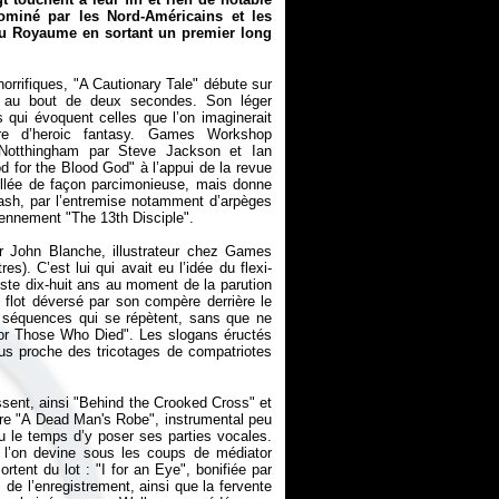
ominé par les Nord-Américains et les
 du Royaume en sortant un premier long
orrifiques, "A Cautionary Tale" débute sur
ve au bout de deux secondes. Son léger
 qui évoquent celles que l’on imaginerait
vre d’heroic fantasy. Games Workshop
Notthingham par Steve Jackson et Ian
ood for the Blood God" à l’appui de la revue
tillée de façon parcimonieuse, mais donne
rash, par l’entremise notamment d’arpèges
ennement "The 13th Disciple".
r John Blanche, illustrateur chez Games
res). C’est lui qui avait eu l’idée du flexi-
juste dix-huit ans au moment de la parution
 flot déversé par son compère derrière le
s séquences qui se répètent, sans que ne
 "For Those Who Died". Les slogans éructés
us proche des tricotages de compatriotes
ssent, ainsi "Behind the Crooked Cross" et
ore "A Dead Man's Robe", instrumental peu
 le temps d’y poser ses parties vocales.
e l’on devine sous les coups de médiator
tent du lot : "I for an Eye", bonifiée par
 de l’enregistrement, ainsi que la fervente