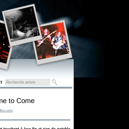
T
Time to Come
 Records
 touchent à leur fin et rien de notable