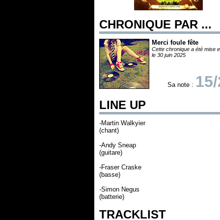
CHRONIQUE PAR ...
Merci foule fête
Cette chronique a été mise e
le 30 juin 2025
15/
Sa note :
LINE UP
-Martin Walkyier
(chant)
-Andy Sneap
(guitare)
-Fraser Craske
(basse)
-Simon Negus
(batterie)
TRACKLIST