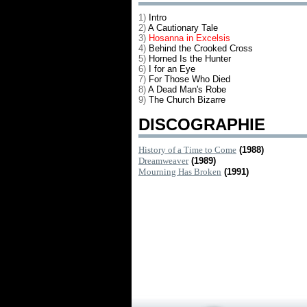
1)
Intro
2)
A Cautionary Tale
3)
Hosanna in Excelsis
4)
Behind the Crooked Cross
5)
Horned Is the Hunter
6)
I for an Eye
7)
For Those Who Died
8)
A Dead Man's Robe
9)
The Church Bizarre
DISCOGRAPHIE
History of a Time to Come
(1988)
Dreamweaver
(1989)
Mourning Has Broken
(1991)