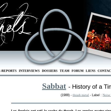
E-REPORTS
INTERVIEWS
DOSSIERS
TEAM
FORUM
LIENS
CONTAC
Sabbat
- History of a 
(1988) -
thrash metal
- Label :
Noise
Les Anglais ont raté le coche du thrash. Les années quatre-vingt