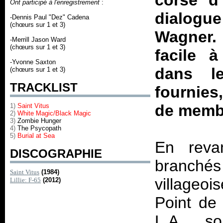
corse d’
Ont participé à l'enregistrement
:
dialogu
-Dennis Paul "Dez" Cadena
(chœurs sur 1 et 3)
Wagner. 
-Merrill Jason Ward
(chœurs sur 1 et 3)
facile 
-Yvonne Saxton
dans l
(chœurs sur 1 et 3)
TRACKLIST
fournies,
de memb
1)
Saint Vitus
2)
White Magic/Black Magic
3)
Zombie Hunger
4)
The Psycopath
5)
Burial at Sea
En reva
DISCOGRAPHIE
branchés
Saint Vitus
(1984)
villageo
Lillie: F-65
(2012)
Point de
L.A. s