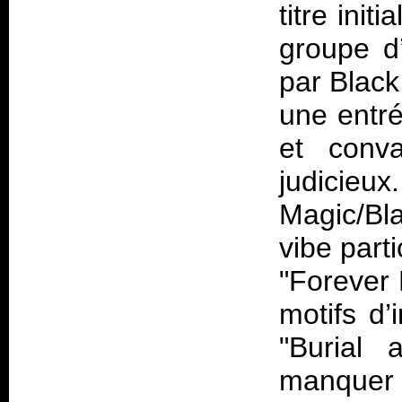
titre init
groupe d’
par Black
une entr
et conv
judicie
Magic/Bl
vibe parti
"Forever
motifs d
"Burial
manquer