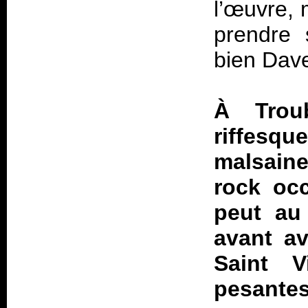
l’œuvre, 
prendre 
bien Dave
À Troub
riffesqu
malsaine
rock oc
peut au
avant a
Saint V
pesantes