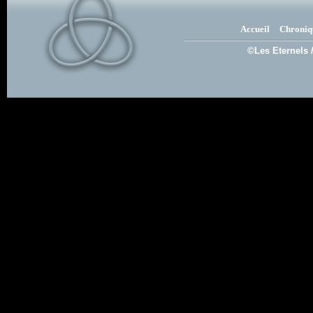
Accueil
Chroniq
©Les Eternels 