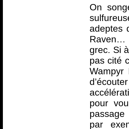
On songe
sulfur
adeptes 
Raven… 
grec. Si 
pas cité
Wampyr Da
d’écoute
accélérat
pour vou
passage 
par exe