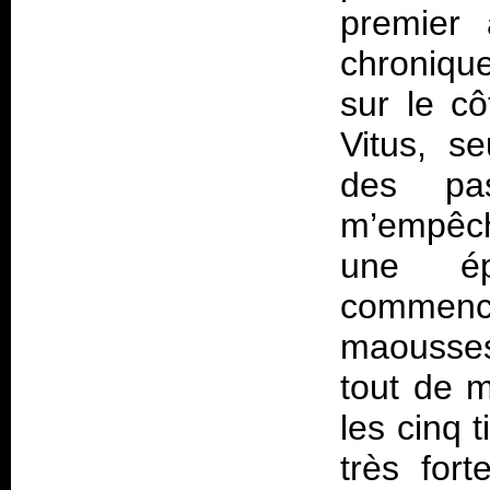
premier
chroniqu
sur le cô
Vitus, s
des p
m’empêche
une ép
commenc
maouss
tout de 
les cinq t
très for