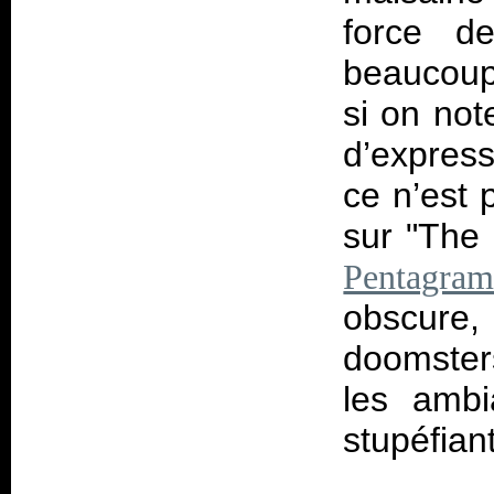
force d
beaucoup
si on not
d’express
ce n’est 
sur "The
Pentagra
obscure, 
doomsters
les ambi
stupéfian