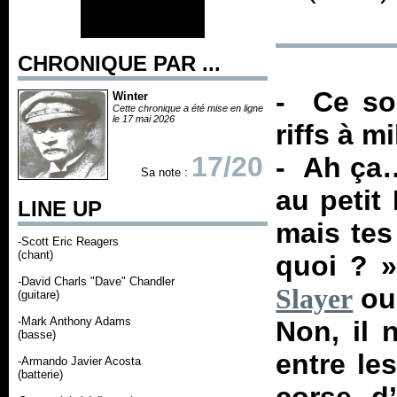
CHRONIQUE PAR ...
- Ce son
Winter
Cette chronique a été mise en ligne
le 17 mai 2026
riffs à m
17/20
- Ah ça…
Sa note :
au petit
LINE UP
mais tes
-Scott Eric Reagers
(chant)
quoi ?
»
-David Charls "Dave" Chandler
ou
Slayer
(guitare)
-Mark Anthony Adams
Non, il 
(basse)
entre les
-Armando Javier Acosta
(batterie)