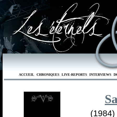
ACCUEIL
CHRONIQUES
LIVE-REPORTS
INTERVIEWS
D
Sa
(1984)