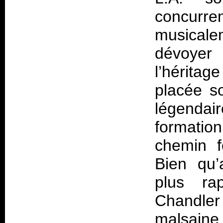
concurr
musicalem
dévoyer
l’hérit
placée s
légenda
formatio
chemin f
Bien qu’
plus ra
Chandler 
malsaine 