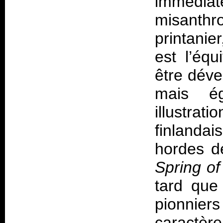
immédia
misanthro
printanie
est l’éq
être déve
mais ég
illustrat
finlanda
hordes d
Spring o
tard que
pionnier
caractè