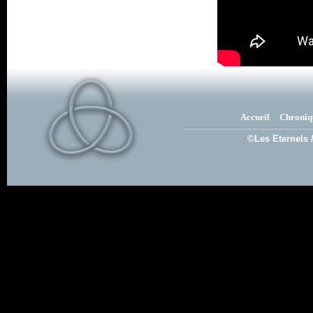
Accueil
Chroniq
©Les Eternels 