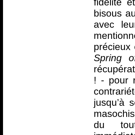
fidélité 
bisous a
avec leu
mentionné
précieux 
Spring o
récupéra
! - pour 
contrari
jusqu’à 
masochis
du tou