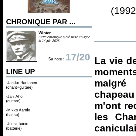
(1992
CHRONIQUE PAR ...
Winter
Cette chronique a été mise en ligne
le 14 juin 2026
17/20
La vie d
Sa note :
moments
LINE UP
malgré 
-Jarkko Rantanen
(chant+guitare)
chapeau 
-Jani Aho
(guitare)
m'ont re
-Mikko Aarnio
les Cha
(basse)
-Jussi Tainio
canicula
(batterie)