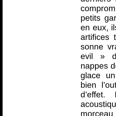
comprom
petits g
en eux, i
artifices
sonne v
evil
» d
nappes de
glace un
bien l’ou
d’effet
acoustiq
morceau