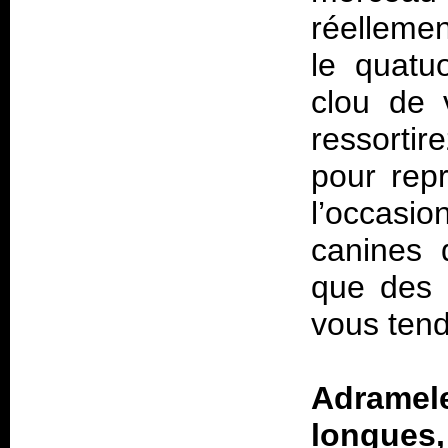
réellemen
le quatu
clou de 
ressorti
pour repr
l’occasi
canines 
que des p
vous tend
Adramele
longues,