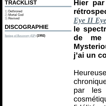
Hier pa
TRACKLIST
rétrospe
1)
Dethroned
2)
Mortal God
Eye II Ey
3)
Revived
DISCOGRAPHIE
le spect
de me
Spring of Recovery (EP)
(1992)
Mysterio
j’ai un 
Heureus
chronique
par les
cosmétiqu