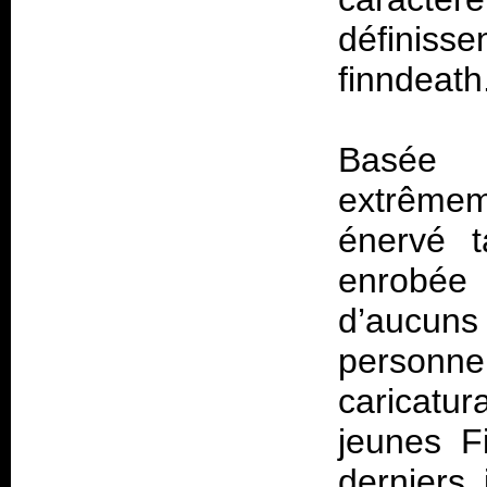
définisse
finndeath
Basée 
extrêmem
énervé t
enrobée
d’aucuns 
personne
caricatu
jeunes F
derniers