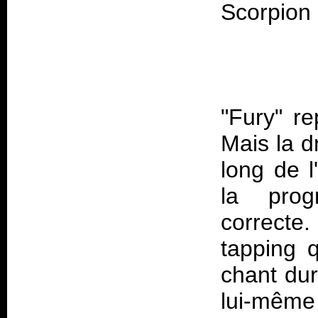
"Fury" r
Mais la d
long de l
la prog
correcte.
tapping 
chant dur
lui-même 