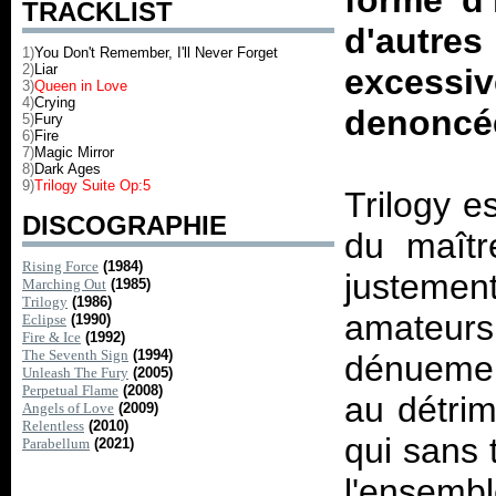
forme d'
TRACKLIST
d'autres
1)
You Don't Remember, I'll Never Forget
2)
Liar
excessi
3)
Queen in Love
4)
Crying
denoncée
5)
Fury
6)
Fire
7)
Magic Mirror
8)
Dark Ages
9)
Trilogy Suite Op:5
Trilogy
es
DISCOGRAPHIE
du maître
Rising Force
(1984)
justement
Marching Out
(1985)
Trilogy
(1986)
amateurs
Eclipse
(1990)
Fire & Ice
(1992)
The Seventh Sign
(1994)
dénuemen
Unleash The Fury
(2005)
Perpetual Flame
(2008)
au détri
Angels of Love
(2009)
Relentless
(2010)
qui sans 
Parabellum
(2021)
l'ensembl