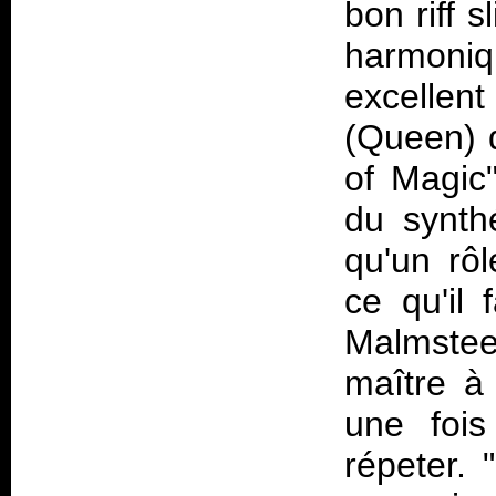
bon riff 
harmoniqu
excellen
(Queen) 
of Magic"
du synth
qu'un rô
ce qu'il 
Malmstee
maître à 
une fois
répeter.