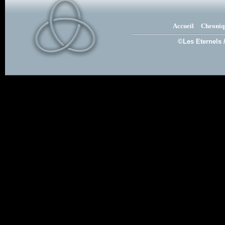
Accueil
Chroniq
©Les Eternels 