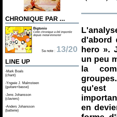
CHRONIQUE PAR ...
L'analys
Bigtonio
Cette chronique a été importée
depuis metal-immortel
d'abord 
13/20
hero ». 
Sa note :
un peu m
LINE UP
la com
-Mark Boals
(chant)
groupes
-Yngwie J. Malmsteen
qu'es
(guitare+basse)
-Jens Johansson
importan
(claviers)
en devie
-Anders Johansson
(batterie)