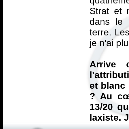
quatrièm
Strat et
dans le 
terre. Le
je n'ai plu
Arrive 
l'attribu
et blanc
? Au cœ
13/20 qu
laxiste. 