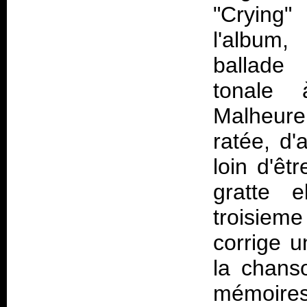
"Crying"
l'album,
ballade 
tonale 
Malheur
ratée, d'
loin d'êt
gratte e
troisieme
corrige u
la chans
mémoires