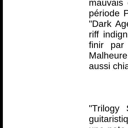
mauvais 
période P
"Dark Ag
riff indi
finir pa
Malheure
"Trilogy
guitarist