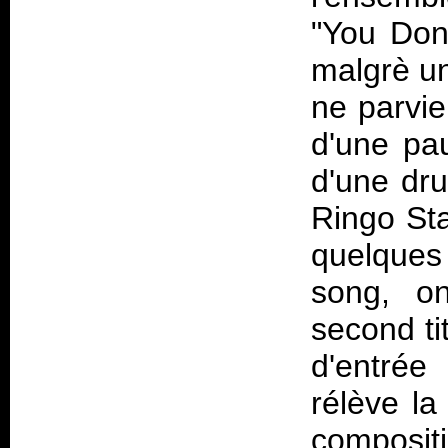
"You Don
malgrè un
ne parvie
d'une pa
d'une dru
Ringo Sta
quelques
song, o
second ti
d'entrée
rélève la
compo