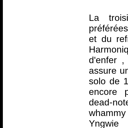
La troi
préférées
et du ref
Harmoniq
d'enfer ,
assure un
solo de 
encore 
dead-not
whammy b
Yngwie p