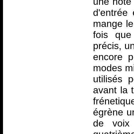
une note p
d'entrée
mange le
fois que
précis, u
encore pl
modes mix
utilisés 
avant la 
frénetiq
égrène u
de voix 