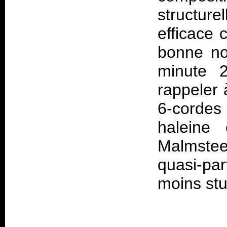
structur
efficace c
bonne nou
minute 
rappeler 
6-corde
haleine
Malmste
quasi-par