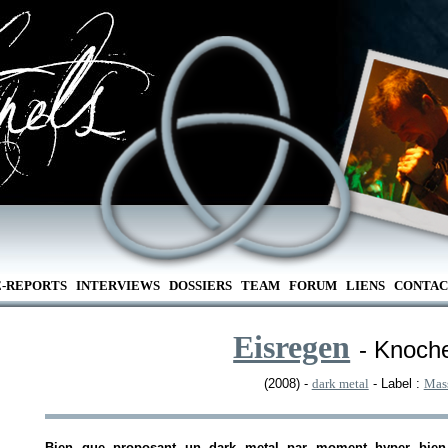
E-REPORTS
INTERVIEWS
DOSSIERS
TEAM
FORUM
LIENS
CONTAC
Eisregen
- Knoch
(2008) -
dark metal
- Label :
Mas
Bien que proposant un dark metal par moment hyper bien