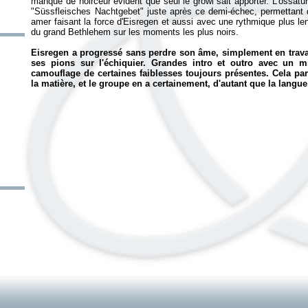
manque de noirceur évident que seul le growl sait apporter. L'ossatu
"Süssfleisches Nachtgebet" juste après ce demi-échec, permettant de
amer faisant la force d'Eisregen et aussi avec une rythmique plus lent
du grand Bethlehem sur les moments les plus noirs.
Eisregen a progressé sans perdre son âme, simplement en travai
ses pions sur l'échiquier. Grandes intro et outro avec un mil
camouflage de certaines faiblesses toujours présentes. Cela para
la matière, et le groupe en a certainement, d'autant que la langu