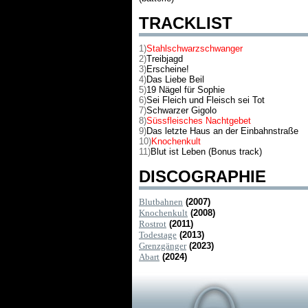
TRACKLIST
1)
Stahlschwarzschwanger
2)
Treibjagd
3)
Erscheine!
4)
Das Liebe Beil
5)
19 Nägel für Sophie
6)
Sei Fleich und Fleisch sei Tot
7)
Schwarzer Gigolo
8)
Süssfleisches Nachtgebet
9)
Das letzte Haus an der Einbahnstraße
10)
Knochenkult
11)
Blut ist Leben (Bonus track)
DISCOGRAPHIE
Blutbahnen
(2007)
Knochenkult
(2008)
Rostrot
(2011)
Todestage
(2013)
Grenzgänger
(2023)
Abart
(2024)