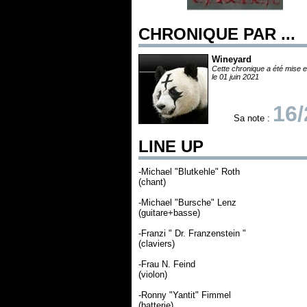
CHRONIQUE PAR ...
Wineyard
Cette chronique a été mise e
le 01 juin 2021
16/
Sa note :
LINE UP
-Michael "Blutkehle" Roth
(chant)
-Michael "Bursche" Lenz
(guitare+basse)
-Franzi " Dr. Franzenstein "
(claviers)
-Frau N. Feind
(violon)
-Ronny "Yantit" Fimmel
(batterie)