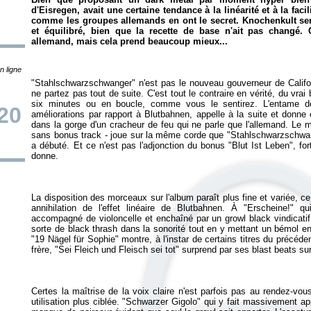
d'Eisregen, avait une certaine tendance à la linéarité et à la fa
comme les groupes allemands en ont le secret.
Knochenkult
se
et équilibré, bien que la recette de base n'ait pas changé. C
allemand, mais cela prend beaucoup mieux...
n ligne
"Stahlschwarzschwanger" n'est pas le nouveau gouverneur de Califor
ne partez pas tout de suite. C'est tout le contraire en vérité, du vr
six minutes ou en boucle, comme vous le sentirez. L'entame de 
20
améliorations par rapport à
Blutbahnen
, appelle à la suite et donne 
dans la gorge d'un cracheur de feu qui ne parle que l'allemand. Le 
sans bonus track - joue sur la même corde que "Stahlschwarzschwa
a débuté. Et ce n'est pas l'adjonction du bonus "Blut Ist Leben", for
La disposition des morceaux sur l'album paraît plus fine et variée, ce
annihilation de l'effet linéaire de
Blutbahnen
. À "Erscheine!" q
accompagné de violoncelle et enchaîné par un growl black vindicatif
sorte de black thrash dans la sonorité tout en y mettant un bémol en
"19 Nägel für Sophie" montre, à l'instar de certains titres du précéd
Certes la maîtrise de la voix claire n'est parfois pas au rendez-vou
utilisation plus ciblée. "Schwarzer Gigolo" qui y fait massivement ap