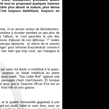
cilité tout en proposant quelques hymnes
mble plus abouti et mature, plus dense
'est toujours dark/black, toujours en
nie, ni un ancien acteur de blockbusters,
ai bonheur à écouter pendant un peu plus de
l'album, et c'est peut-être là une des
envie d'abuser de ces délicieux "r" roulés
morceau éponyme - et ultime de la version
nger" pour terminer
Knochenkult
comme il
t bon bien que trop court, qui changera la
 qui sans nul doute a contribué à la quasi-
ui propose un break médiéval au piano
 quasi-parlé, "Das Liebe Beil" oppose une
 passages chant clair/claviers. Et lorsque
ent opus que le
Seasons
d'Ever Eve est un
s et la qualité d'ensemble gagnerait à une
pel est plutôt faible et sans âme, avec un