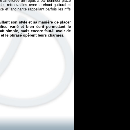
re améliorée de l'opus a par bonheur placé
s retrouvailles avec le chant guttural et
e et lancinante rappellant parfois les riffs
llant son style et sa manière de placer
ieu varié et bien écrit permettant le
ît simple, mais encore faut-il avoir de
e et le phrasé opèrent leurs charmes.