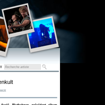
T
enkult
sacre
 ficelé,
Blutbahnen
, précédent album