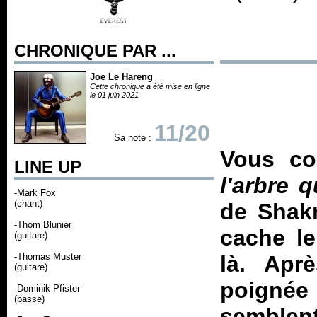
CHRONIQUE PAR ...
Joe Le Hareng
Cette chronique a été mise en ligne
le 01 juin 2021
11/20
Sa note :
Vous co
LINE UP
l'arbre 
-Mark Fox
(chant)
de Shakr
-Thom Blunier
cache le
(guitare)
-Thomas Muster
là. Apr
(guitare)
poignée 
-Dominik Pfister
(basse)
semblent