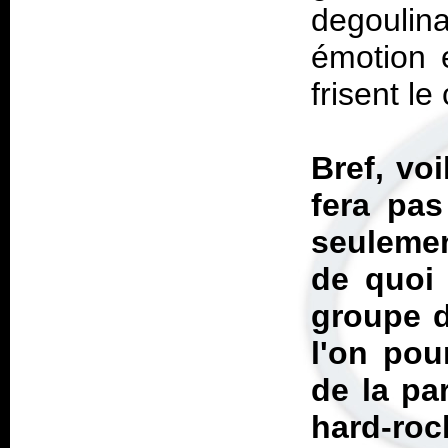
degoulin
émotion 
frisent le
Bref, vo
fera pas
seulemen
de quoi 
groupe d
l'on pou
de la pa
hard-roc