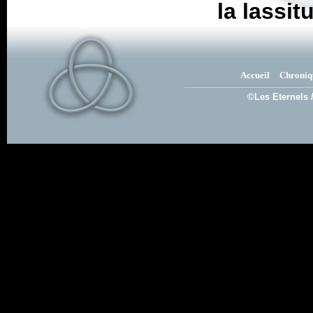
la lassit
Accueil
Chroniq
©Les Eternels 