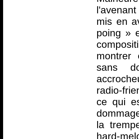
l'avenant
mis en a
poing » e
composi
montrer 
sans d
accroche
radio-fri
ce qui es
dommage 
la tremp
hard-mel