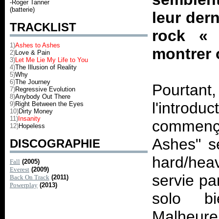
-Roger Tanner
(batterie)
leur der
TRACKLIST
rock «
1)
Ashes to Ashes
montrer o
2)
Love & Pain
3)
Let Me Lie My Life to You
4)
The Illusion of Reality
5)
Why
6)
The Journey
Pourtant
7)
Regressive Evolution
8)
Anybody Out There
l'introd
9)
Right Between the Eyes
10)
Dirty Money
11)
Insanity
commença
12)
Hopeless
Ashes" se
DISCOGRAPHIE
hard/hea
Fall
(2005)
Everest
(2009)
servie pa
Back On Track
(2011)
Powerplay
(2013)
solo b
Malheure