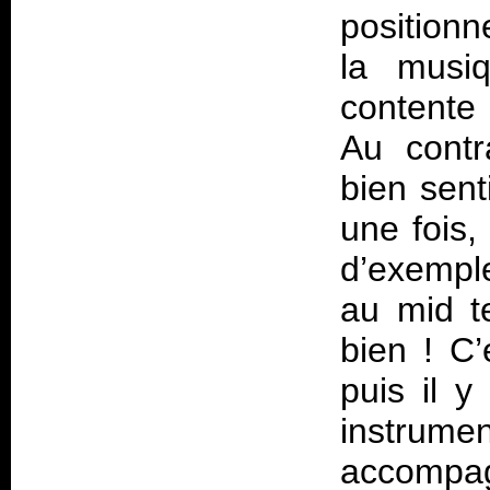
positionn
la musi
contente
Au contr
bien sent
une fois,
d’exempl
au mid t
bien ! C’
puis il y
instrumen
accomp