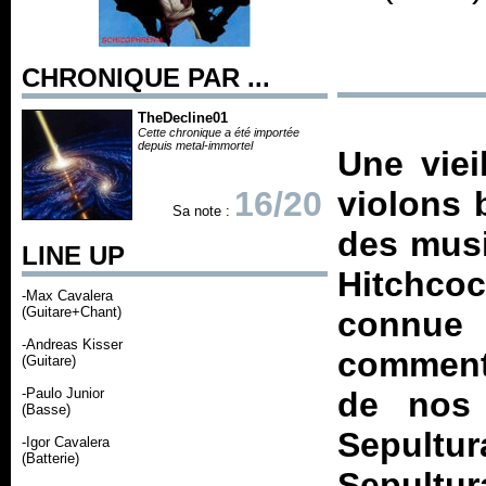
CHRONIQUE PAR ...
TheDecline01
Cette chronique a été importée
depuis metal-immortel
Une viei
16/20
violons 
Sa note :
des musi
LINE UP
Hitchcoc
-Max Cavalera
(Guitare+Chant)
connue 
-Andreas Kisser
comment 
(Guitare)
-Paulo Junior
de nos
(Basse)
Sepult
-Igor Cavalera
(Batterie)
Sepult