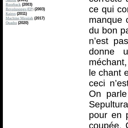
Roorback
(2003)
ce qui co
Revolusongs (EP)
(2003)
Kairos
(2011)
manque c
Machine Messiah
(2017)
Quadra
(2020)
du bon pa
n’est pas
donne u
méchant,
le chant 
ceci n’es
On parle
Sepultur
pour en 
coupée. C