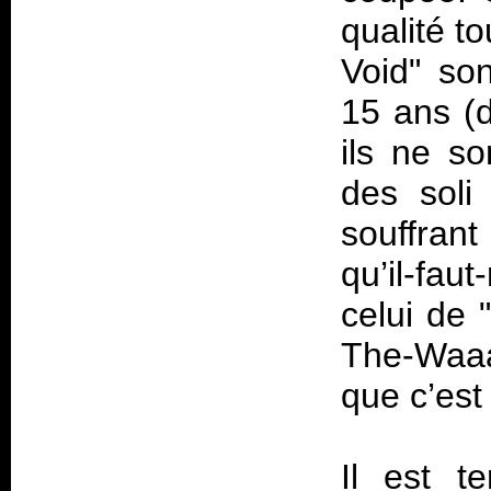
qualité t
Void" son
15 ans (d
ils ne so
des soli 
souffran
qu’il-fau
celui de 
The-Waaa
que c’est
Il est t