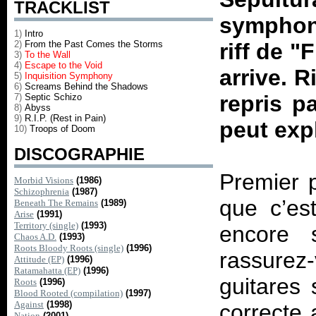
TRACKLIST
symphon
1)
Intro
2)
From the Past Comes the Storms
riff de 
3)
To the Wall
4)
Escape to the Void
arrive. R
5)
Inquisition Symphony
6)
Screams Behind the Shadows
repris pa
7)
Septic Schizo
8)
Abyss
9)
R.I.P. (Rest in Pain)
peut exp
10)
Troops of Doom
DISCOGRAPHIE
Premier p
Morbid Visions
(1986)
Schizophrenia
(1987)
que c’es
Beneath The Remains
(1989)
Arise
(1991)
Territory (single)
(1993)
encore s
Chaos A.D.
(1993)
Roots Bloody Roots (single)
(1996)
rassurez
Attitude (EP)
(1996)
Ratamahatta (EP)
(1996)
guitares 
Roots
(1996)
Blood Rooted (compilation)
(1997)
Against
(1998)
correcte
Nation
(2001)