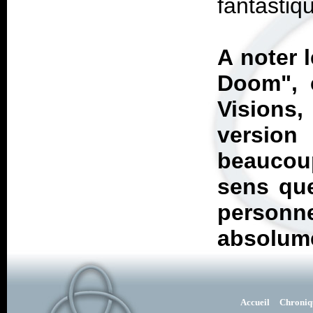
fantastiq
A noter 
Doom", 
Visions
,
version 
beaucou
sens que
personn
absolum
Accueil
Chroniq