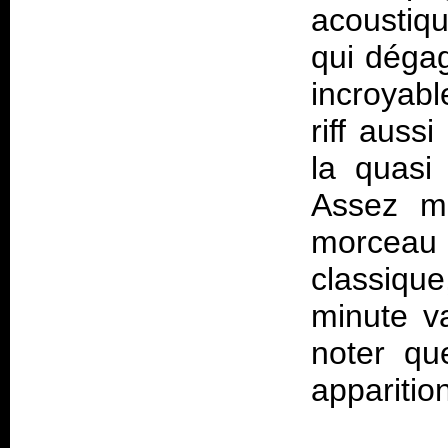
acoustiqu
qui déga
incroyabl
riff auss
la quasi 
Assez mo
morceau
classiqu
minute va
noter qu
apparitio