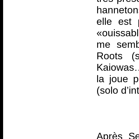
hannetons
elle est 
«ouissabl
me sembl
Roots
(s
Kaiowas
…
la joue p
Après Se