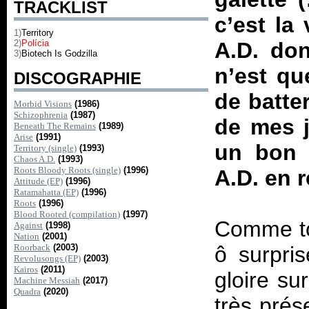
TRACKLIST
c’est la
1)
Territory
2)
Polícia
A.D.
donc
3)
Biotech Is Godzilla
n’est qu
DISCOGRAPHIE
de batter
Morbid Visions
(1986)
Schizophrenia
(1987)
de mes j
Beneath The Remains
(1989)
Arise
(1991)
un bon
Territory (single)
(1993)
Chaos A.D.
(1993)
Roots Bloody Roots (single)
(1996)
A.D.
en r
Attitude (EP)
(1996)
Ratamahatta (EP)
(1996)
Roots
(1996)
Blood Rooted (compilation)
(1997)
Comme tou
Against
(1998)
Nation
(2001)
Roorback
(2003)
ô surpri
Revolusongs (EP)
(2003)
Kairos
(2011)
gloire su
Machine Messiah
(2017)
Quadra
(2020)
très prés