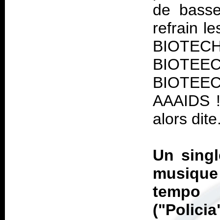
de basse
refrain 
BIOTEC
BIOTEE
BIOTEEC
AAAIDS 
alors dite
Un singl
musique
tempo (
("Polic