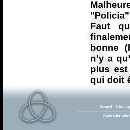
Malheure
"Policia
Faut q
finalem
bonne (
n’y a qu
plus est
qui doit 
Accueil
Chroniq
©Les Eternels 