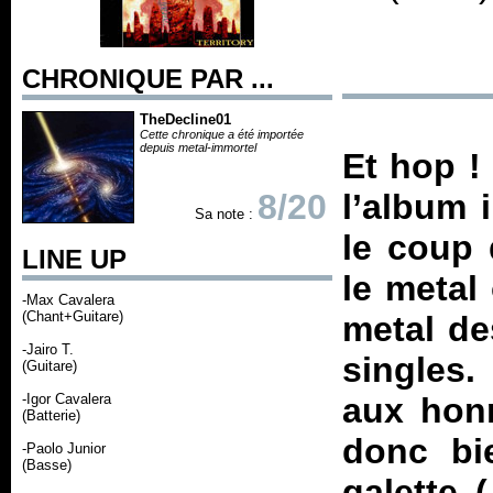
CHRONIQUE PAR ...
TheDecline01
Cette chronique a été importée
depuis metal-immortel
Et hop !
8/20
l’album i
Sa note :
le coup 
LINE UP
le metal
-Max Cavalera
(Chant+Guitare)
metal de
-Jairo T.
singles.
(Guitare)
-Igor Cavalera
aux honn
(Batterie)
donc bi
-Paolo Junior
(Basse)
galette 