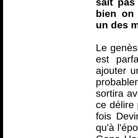
sait pas
bien on 
un des me
Le genèse
est parf
ajouter 
probablem
sortira a
ce délire
fois Devi
qu'à l'ép