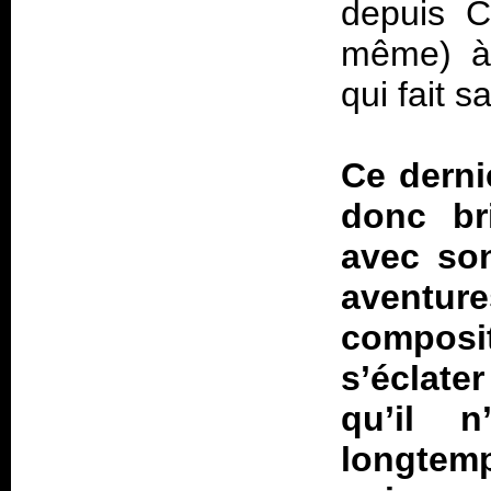
depuis
C
même) à 
qui fait s
Ce derni
donc bri
avec son
aventure
composit
s’éclate
qu’il n
longtem