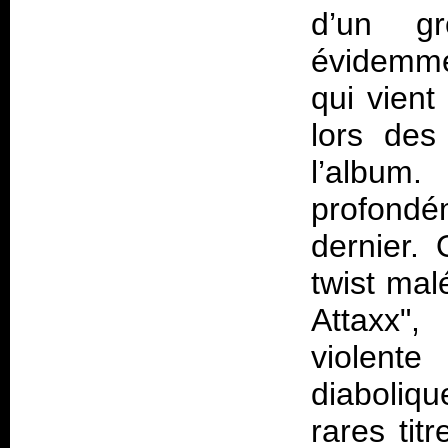
d’un gr
évidemmen
qui vient
lors des
l’album
profondé
dernier.
twist mal
Attaxx"
violent
diaboliq
rares titr