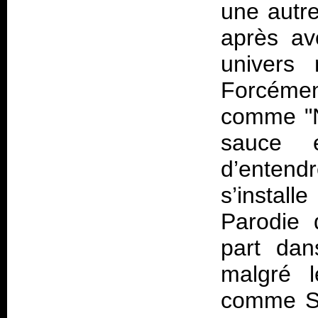
une autre
après av
univers 
Forcémen
comme "N
sauce e
d’entend
s’install
Parodie
part dan
malgré 
comme