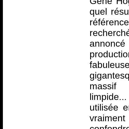
Gene Hogl
quel résu
référen
recherc
annonc
producti
fabule
gigantesq
massif 
limpide.
utilisée 
vraiment 