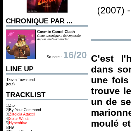
(2007) 
CHRONIQUE PAR ...
Cosmic Camel Clash
Cette chronique a été importée
depuis metal-immortel
16/20
C'est l'
Sa note :
dans son
LINE UP
une fois
-Devin Townsend
(tout)
trouve l
TRACKLIST
un de se
1)
Zto
marionn
2)
By Your Command
3)
Ziltoidia Attaxx!
4)
Solar Winds
moulé et 
5)
Hyperdrive
6)
N9