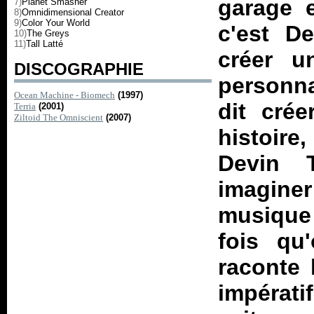
garage e
7)
Planet Smasher
8)
Omnidimensional Creator
9)
Color Your World
c'est D
10)
The Greys
11)
Tall Latté
créer u
DISCOGRAPHIE
personna
Ocean Machine - Biomech
(1997)
dit cré
Terria
(2001)
Ziltoid The Omniscient
(2007)
histoir
Devin 
imagin
musique 
fois q
raconte 
impérati