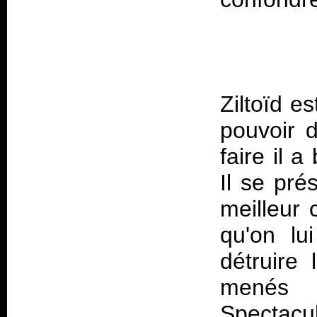
Ziltoïd e
pouvoir d
faire il a
Il se pré
meilleur 
qu'on lu
détruire 
menés 
Spectacu