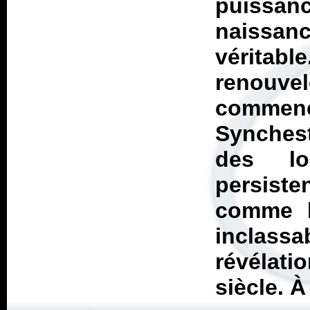
puissanc
naissa
véritab
renouvel
commenç
Synches
des lo
persiste
comme le
inclassa
révélati
siècle. À