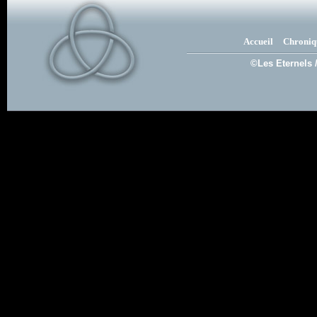
Accueil
Chroniq
©Les Eternels 