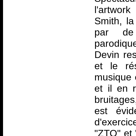
l'artwork
Smith, la
par de
parodiqu
Devin re
et le ré
musique 
et il en
bruitages
est évi
d'exerci
"ZTO" et