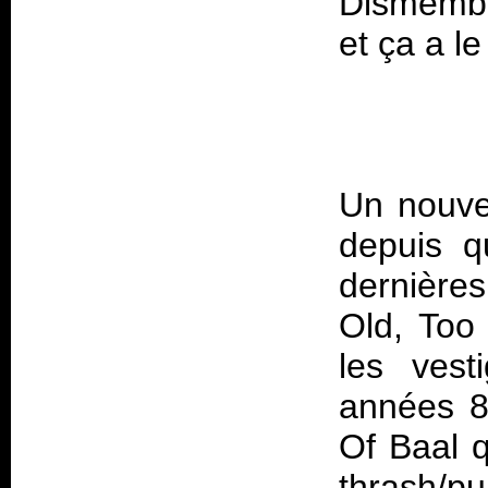
Dismember
Un nouve
depuis q
dernières
Old, Too 
les vest
années 8
Of Baal q
thrash/