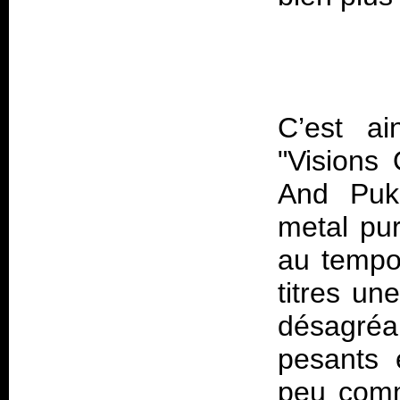
C’est ai
"Visions
And Puke
metal pur
au tempo
titres u
désagré
pesants 
peu comm