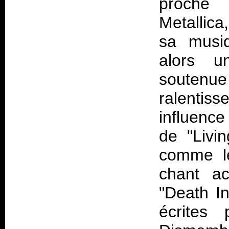
proche 
Metallica,
sa musiq
alors u
soutenue 
ralentis
influence
de "Livin
comme l
chant ac
"Death In
écrites