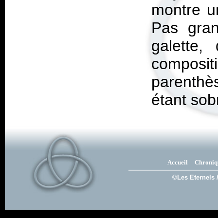
montre un
Pas gran
galette,
compositi
parenthès
étant sob
Accueil
Chroniq
©Les Eternels 