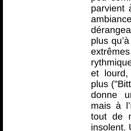
parvient 
ambiance 
dérangea
plus qu’à 
extrême
rythmiqu
et lourd,
plus ("Bi
donne un
mais à l’
tout de 