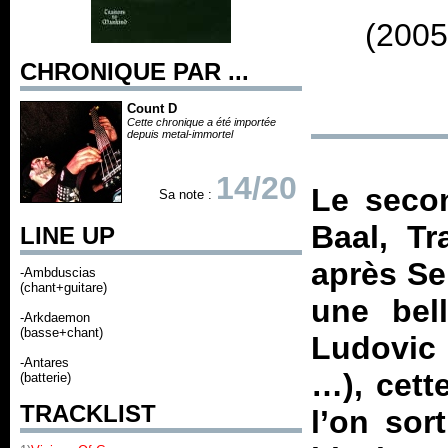
(2005
CHRONIQUE PAR ...
Count D
Cette chronique a été importée
depuis metal-immortel
14/20
Le seco
Sa note :
Baal,
Tr
LINE UP
après
Se
-Ambduscias
(chant+guitare)
une bell
-Arkdaemon
(basse+chant)
Ludovic
-Antares
…), cett
(batterie)
TRACKLIST
l’on sor