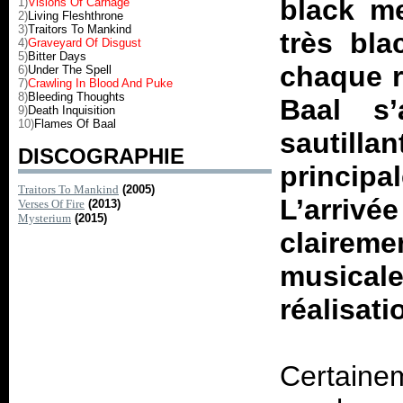
black me
1)
Visions Of Carnage
2)
Living Fleshthrone
3)
Traitors To Mankind
très bla
4)
Graveyard Of Disgust
5)
Bitter Days
chaque r
6)
Under The Spell
7)
Crawling In Blood And Puke
8)
Bleeding Thoughts
Baal s’
9)
Death Inquisition
10)
Flames Of Baal
sautil
DISCOGRAPHIE
princip
Traitors To Mankind
(2005)
L’arrivé
Verses Of Fire
(2013)
Mysterium
(2015)
clairem
musicale
réalisati
Certaine