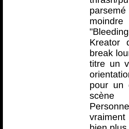
parsemé 
moindre
"Bleedi
Kreator 
break lou
titre un 
orientat
pour un g
scène 
Personn
vraiment 