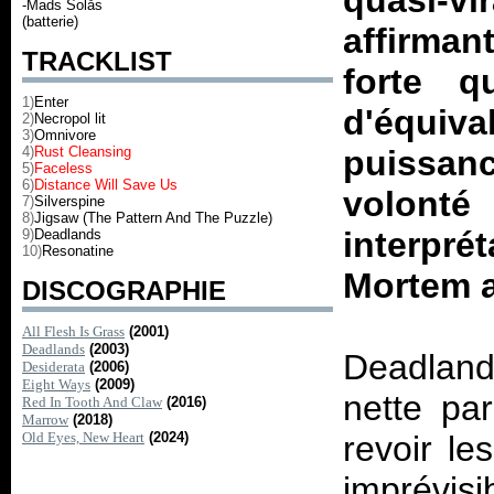
quasi-
-Mads Solås
(batterie)
affirman
TRACKLIST
forte 
1)
Enter
d'équiv
2)
Necropol lit
3)
Omnivore
4)
Rust Cleansing
puissanc
5)
Faceless
6)
Distance Will Save Us
volont
7)
Silverspine
8)
Jigsaw (The Pattern And The Puzzle)
interpr
9)
Deadlands
10)
Resonatine
Mortem a
DISCOGRAPHIE
All Flesh Is Grass
(2001)
Deadlands
(2003)
Deadla
Desiderata
(2006)
Eight Ways
(2009)
nette pa
Red In Tooth And Claw
(2016)
Marrow
(2018)
Old Eyes, New Heart
(2024)
revoir le
imprév