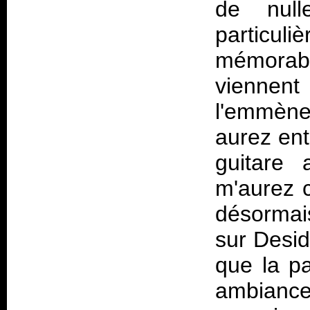
de null
particul
mémorabl
viennent 
l'emmène
aurez ent
guitare 
m'aurez c
désormai
sur
Desi
que la p
ambiance