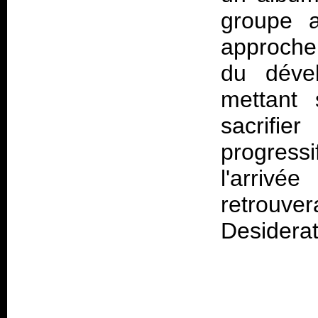
groupe a
approche 
du déve
mettant
sacrif
progres
l'arriv
retrou