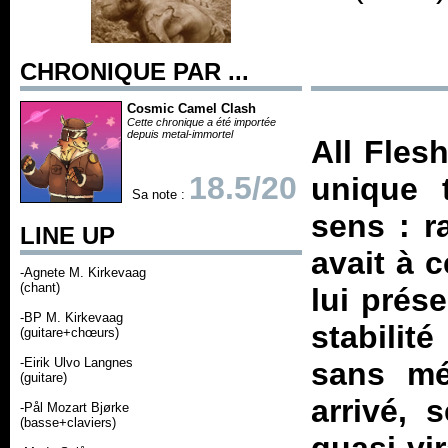
CHRONIQUE PAR ...
Cosmic Camel Clash
Cette chronique a été importée
depuis metal-immortel
All Fles
18.5/20
unique 
Sa note :
sens : r
LINE UP
avait à 
-Agnete M. Kirkevaag
(chant)
lui prés
-BP M. Kirkevaag
stabilit
(guitare+chœurs)
-Eirik Ulvo Langnes
sans m
(guitare)
arrivé, 
-Pål Mozart Bjørke
(basse+claviers)