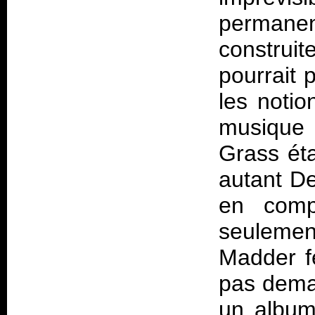
perman
construi
pourrait 
les notio
musique
Grass
éta
autant
D
en comp
seulemen
Madder f
pas demai
un album