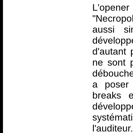
L'opene
"Necropol
aussi s
développ
d'autant 
ne sont 
débouche
a poser 
breaks e
développ
systémat
l'audite