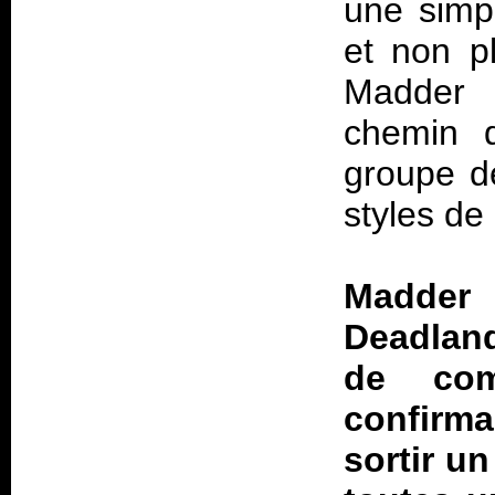
une simp
et non p
Madder 
chemin q
groupe de
styles de
Madder
Deadla
de com
confirm
sortir u