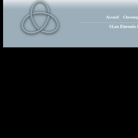
Accueil
Chroniq
©Les Eternels 