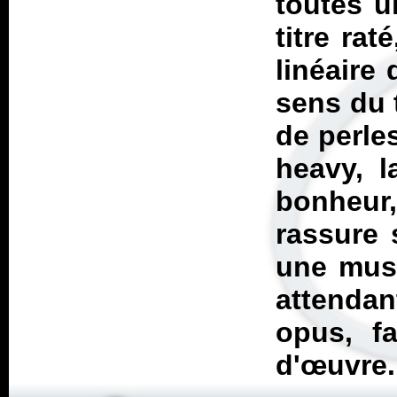
toutes u
titre rat
linéaire 
sens du 
de perle
heavy, l
bonheur,
rassure 
une musi
attenda
opus, fa
d'œuvre.