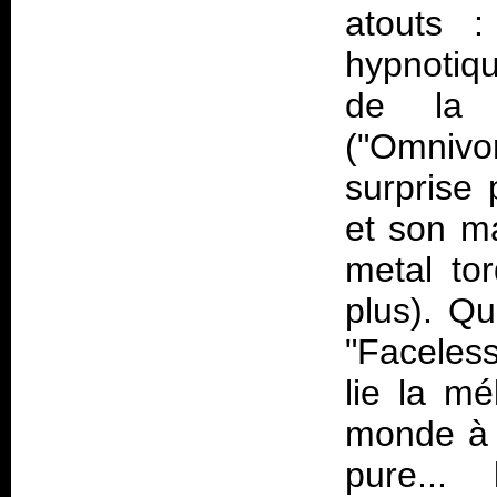
atouts 
hypnotiq
de la 
("Omnivor
surprise 
et son m
metal to
plus). Q
"Faceless
lie la mé
monde à 
pure...