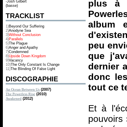
plus à 
-Josh Gilbert
(basse)
Powerle
TRACKLIST
album 
1)
Beyond Our Suffering
2)
Anodyne Sea
d'existe
3)
Without Conclusion
4)
Parallels
peu envi
5)
The Plague
6)
Anger and Apathy
7)
Condemned
que j'a
8)
Upside Down Kingdom
9)
Vacancy
dernier 
10)
The Only Constant Is Change
11)
The Blinding Of False Light
donc les
DISCOGRAPHIE
tout ce 
An Ocean Between Us
(2007)
The Powerless Rise
(2010)
Awakened
(2012)
Et à l'é
pouvoirs 