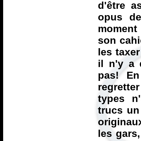
d'être a
opus de
moment d
son cahie
les taxe
il n'y a
pas! En
regrette
types n
trucs un
originau
les gars