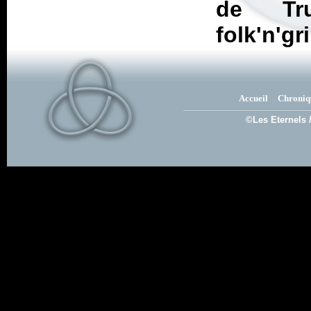
de Tr
folk'n'gr
Accueil
Chroniq
©Les Eternels 