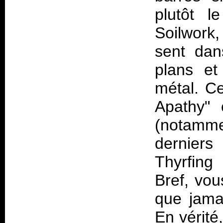
plutôt l
Soilwork,
sent dan
plans et 
métal. C
Apathy"
(notamme
dernier
Thyrfing
Bref, vou
que jama
En vérité