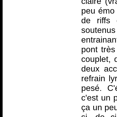
claire (v
peu émo m
de riffs
soutenu
entrainan
pont très
couplet, 
deux acc
refrain l
pesé. C'
c'est un
ça un peu