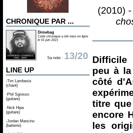
(2010) 
cho
CHRONIQUE PAR ...
Dimebag
Cette chronique a été mise en ligne
le 01 juin 2021
13/20
Difficil
Sa note :
peu à la
LINE UP
côté d'A
-Tim Lambesis
(chant)
expérime
-Phil Sgrosso
(guitare)
titre qu
-Nick Hipa
encore H
(guitare)
-Jordan Mancino
les orig
(batterie)