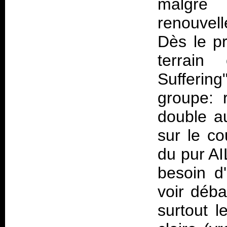
malgr
renouvell
Dès le p
terrain
Sufferin
groupe: r
double a
sur le co
du pur AI
besoin d
voir déba
surtout l