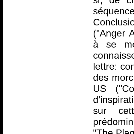
si, de c
séquen
Conclusi
("Anger 
à se me
connaisse
lettre: co
des morce
US ("Co
d'inspira
sur cet
prédomina