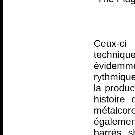
Ceux-ci 
technique
évidemm
rythmique
la produc
histoire
métalcor
égaleme
barrés s