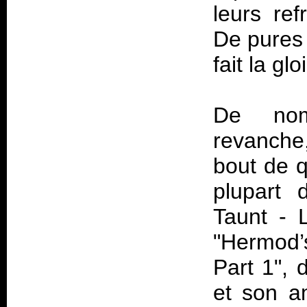
leurs ref
De pures 
fait la gl
De nom
revanche
bout de q
plupart
Taunt - L
"Hermod’
Part 1", 
et son a