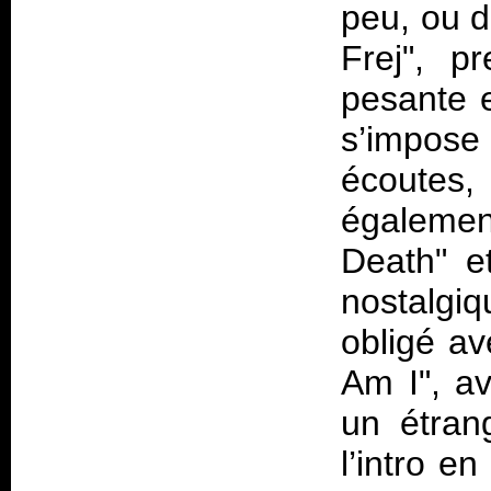
peu, ou d
Frej", 
pesante e
s’impose
écoutes
égalemen
Death" e
nostalgi
obligé av
Am I", a
un étra
l’intro e