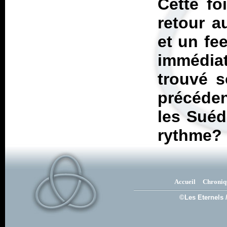
Cette fo
retour a
et un fe
immédiat
trouvé 
précéde
les Suéd
rythme?
Accueil
Chroniq
©Les Eternels 