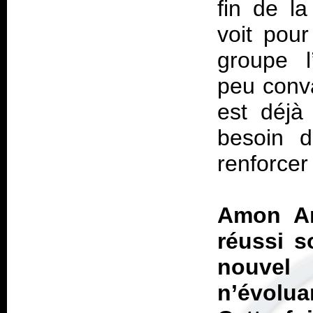
fin de l
voit pour
groupe l
peu conv
est déjà
besoin d
renforcer 
Amon Am
réussi s
nouvel
n’évolu