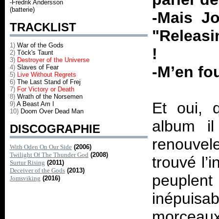
-Fredrik Andersson
(batterie)
-Mais Jo
TRACKLIST
"Releasi
1)
War of the Gods
!
2)
Töck's Taunt
3)
Destroyer of the Universe
-M’en fo
4)
Slaves of Fear
5)
Live Without Regrets
6)
The Last Stand of Frej
7)
For Victory or Death
8)
Wrath of the Norsemen
Et oui, 
9)
A Beast Am I
10)
Doom Over Dead Man
album il
DISCOGRAPHIE
renouvel
With Oden On Our Side
(2006)
Twilight Of The Thunder God
(2008)
trouvé l’
Surtur Rising
(2011)
Deceiver of the Gods
(2013)
peuplent
Jomsviking
(2016)
inépuisa
morceau