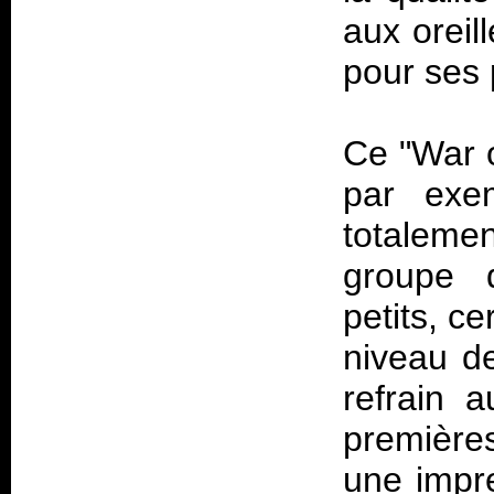
aux oreil
pour ses 
Ce "War o
par exem
totaleme
groupe 
petits, ce
niveau de
refrain a
premières
une impre