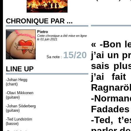
CHRONIQUE PAR ...
Pietro
Cette chronique a été mise en ligne
le 01 juin 2021
« -Bon l
15/20
j’ai un 
Sa note :
sais plu
LINE UP
j’ai fa
-Johan Hegg
(chant)
Ragnarök
-Olavi Mikkonen
-Norman
(guitare)
-Johan Söderberg
Fadades 
(guitare)
-Ted, t’
-Ted Lundström
(basse)
parler de