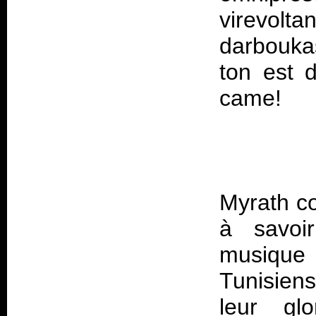
virevolt
darbouka
ton est 
came!
Myrath co
à savoi
musique
Tunisien
leur gl