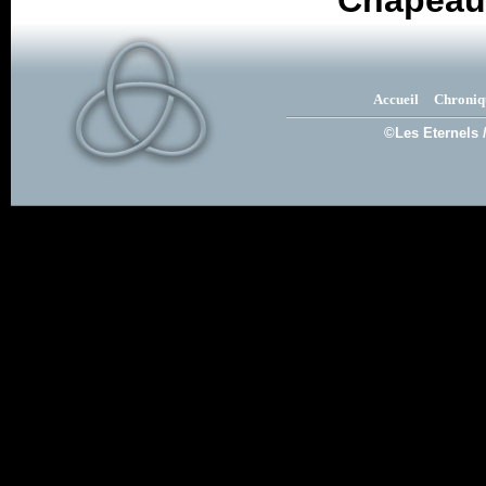
Chapeau 
Accueil
Chroniq
©Les Eternels 