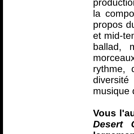
productio
la compos
propos d
et mid-te
ballad, 
morceaux
rythme, 
diversit
musique 
Vous l'a
Desert C