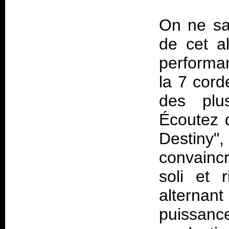
On ne sa
de cet a
performan
la 7 cord
des plu
Écoutez d
Destiny"
convaincr
soli et 
alternan
puissanc