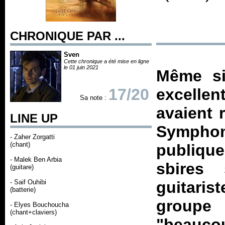
CHRONIQUE PAR ...
Sven
Cette chronique a été mise en ligne
le 01 juin 2021
Même s
17/20
excell
Sa note :
avaient 
LINE UP
Symphony
- Zaher Zorgatti
(chant)
publiq
- Malek Ben Arbia
sbires 
(guitare)
- Saif Ouhibi
guitaris
(batterie)
groupe
- Elyes Bouchoucha
(chant+claviers)
"beaucou