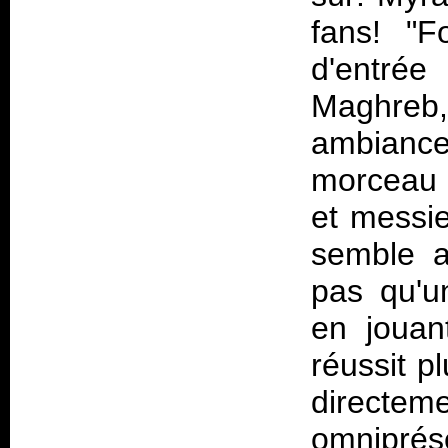
fans! "
d'entrée
Maghreb
ambianc
morceau 
et messie
semble a
pas qu'u
en jouan
réussit p
directe
omnipré