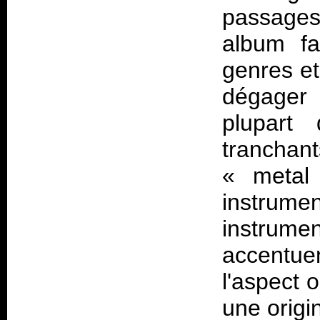
passage
album fa
genres et
dégager 
plupart
tranchan
« metal 
instrume
instrum
accentue
l'aspect o
une origin