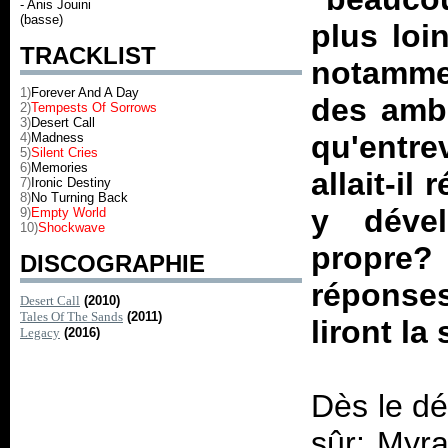
- Anis Jouini
(basse)
plus loi
TRACKLIST
notammen
1)
Forever And A Day
des ambi
2)
Tempests Of Sorrows
3)
Desert Call
qu'entr
4)
Madness
5)
Silent Cries
6)
Memories
allait-i
7)
Ironic Destiny
8)
No Turning Back
y dével
9)
Empty World
10)
Shockwave
propre
DISCOGRAPHIE
réponses
Desert Call
(2010)
Tales Of The Sands
(2011)
liront la
Legacy
(2016)
Dès le dé
sûr: Myr