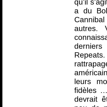
qu’il s’ag
a du Bol
Cannibal
autres. 
connaiss
derniers
Repeats
rattrap
américain
leurs m
fidèles …
devrait 