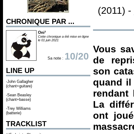
(2011) -
CHRONIQUE PAR ...
Oni²
Cette chronique a été mise en ligne
le 01 juin 2021
Vous sa
10/20
de repr
Sa note :
son cat
LINE UP
quand il
-John Gallagher
(chant+guitare)
rendant
-Sean Beasley
(chant+basse)
La diffé
-Trey Williams
ont joué
(batterie)
TRACKLIST
massacre