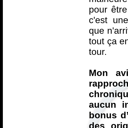
pour être
c'est un
que n'arr
tout ça e
tour.
Mon av
rapproch
chroniqu
aucun i
bonus d’
des orig