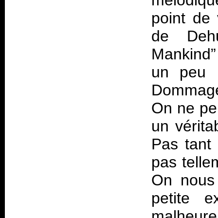
mélodiqu
point de 
de Deh
Mankind”
un peu l
Dommage q
On ne peu
un vérita
Pas tant 
pas telle
On nous
petite e
malheure