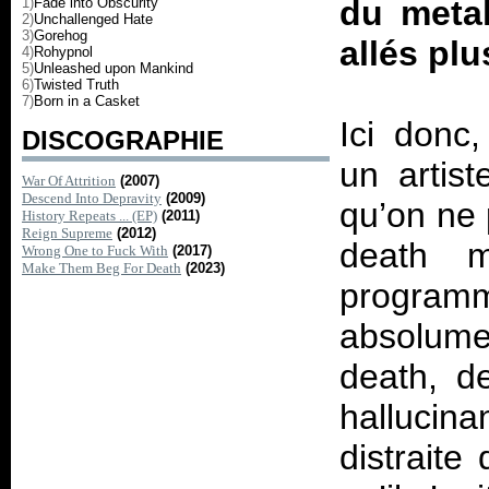
du metal
1)
Fade into Obscurity
2)
Unchallenged Hate
3)
Gorehog
allés plu
4)
Rohypnol
5)
Unleashed upon Mankind
6)
Twisted Truth
7)
Born in a Casket
Ici donc,
DISCOGRAPHIE
un artis
War Of Attrition
(2007)
Descend Into Depravity
(2009)
qu’on ne 
History Repeats ... (EP)
(2011)
Reign Supreme
(2012)
death m
Wrong One to Fuck With
(2017)
Make Them Beg For Death
(2023)
program
absolumen
death, d
hallucin
distraite