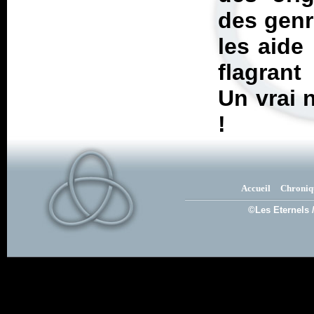
des genre
les aide
flagrant 
Un vrai 
!
Accueil
Chroniq
©Les Eternels 