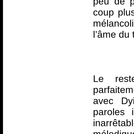
peu de p
coup plu
mélancol
l’âme du t
Le res
parfaite
avec Dyi
paroles 
inarrêtab