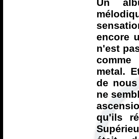
Un alb
mélodiqu
sensati
encore u
n'est pa
comme 
metal. E
de nous 
ne sembl
ascensio
qu'ils r
Supérieu