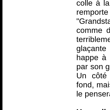
colle à l
rempor
"Grandst
comme da
terriblem
glaçante
happe à l
par son g
Un côté 
fond, mai
le penser