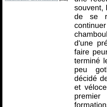
souvent, 
de se r
continu
chamboul
d'une pr
faire peu
terminé l
peu got
décidé de
et véloc
premier
formatio