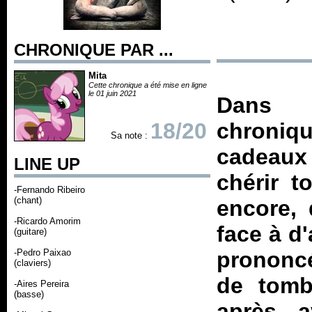
CHRONIQUE PAR ...
Mita
Cette chronique a été mise en ligne
le 01 juin 2021
Dans 
18/20
chroniqu
Sa note :
cadeaux
LINE UP
chérir t
-Fernando Ribeiro
(chant)
encore,
-Ricardo Amorim
face à d
(guitare)
-Pedro Paixao
prononcé
(claviers)
de tomb
-Aires Pereira
(basse)
après a