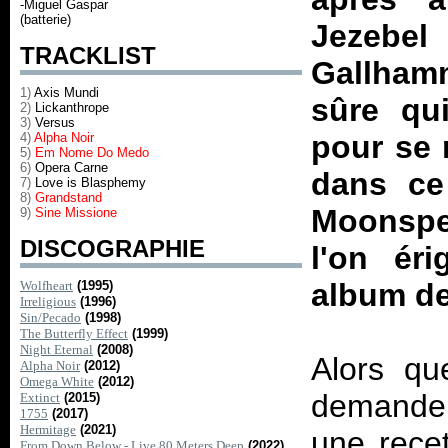
-Miguel Gaspar
(batterie)
Jezebe
TRACKLIST
Gallham
1)
Axis Mundi
sûre qu
2)
Lickanthrope
3)
Versus
pour se 
4)
Alpha Noir
5)
Em Nome Do Medo
6)
Opera Carne
dans ce
7)
Love is Blasphemy
8)
Grandstand
Moonspel
9)
Sine Missione
DISCOGRAPHIE
l'on ér
album de
Wolfheart
(1995)
Irreligious
(1996)
Sin/Pecado
(1998)
The Butterfly Effect
(1999)
Night Eternal
(2008)
Alors qu
Alpha Noir
(2012)
Omega White
(2012)
demander
Extinct
(2015)
1755
(2017)
Hermitage
(2021)
une rece
From Down Below - Live 80 Meters Deep
(2022)