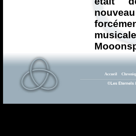
était d
nouvea
forcémen
musica
Mooonspe
Accueil
Chroniq
©Les Eternels 