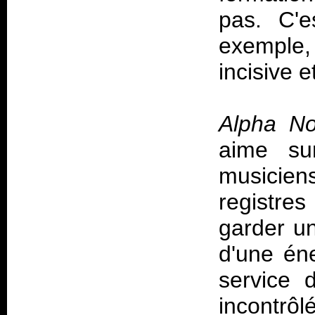
pas. C'e
exemple, 
incisive 
Alpha No
aime sur
musicie
registre
garder un
d'une éne
service 
incontrôl