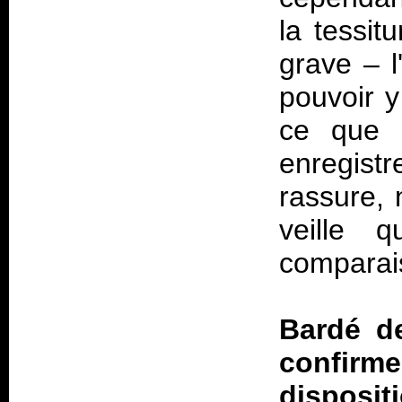
la tessit
grave – l
pouvoir y
ce que s
enregis
rassure, 
veille 
comparai
Bardé de
confirme
disposit