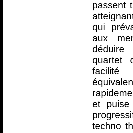
passent t
atteignan
qui préva
aux men
déduire 
quartet 
facilit
équivale
rapidemen
et puise
progress
techno th