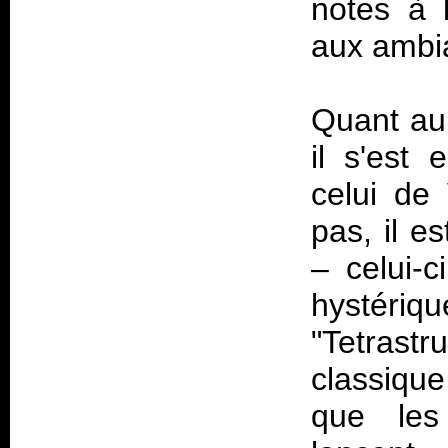
notes à l
aux ambi
Quant au 
il s'est 
celui de
pas, il e
– celui-c
hystériqu
"Tetrastr
classique
que les 