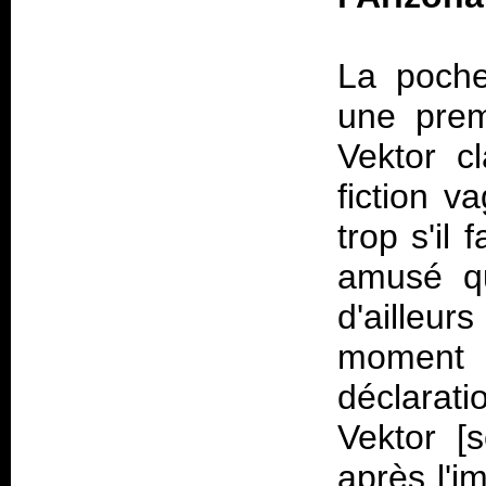
La pochet
une premi
Vektor c
fiction v
trop s'il
amusé qu
d'ailleu
moment 
déclarati
Vektor [
après l'i