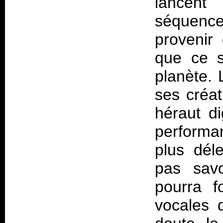
lancent
séquenc
provenir
que ce s
planète. L
ses créa
héraut d
performa
plus dél
pas sav
pourra f
vocales d