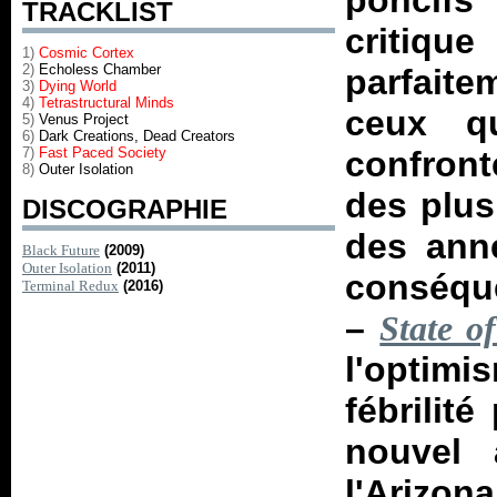
poncifs
TRACKLIST
critique
1)
Cosmic Cortex
2)
Echoless Chamber
parfaitem
3)
Dying World
4)
Tetrastructural Minds
ceux q
5)
Venus Project
6)
Dark Creations, Dead Creators
7)
Fast Paced Society
confront
8)
Outer Isolation
des plus
DISCOGRAPHIE
des ann
Black Future
(2009)
Outer Isolation
(2011)
conséque
Terminal Redux
(2016)
–
State o
l'optimi
fébrilit
nouvel 
l'Arizona