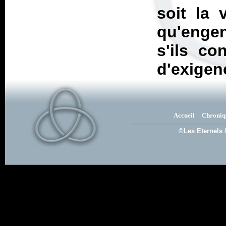
soit la 
qu'engen
s'ils co
d'exigenc
Accueil
Chroniq
©Les Eternels 