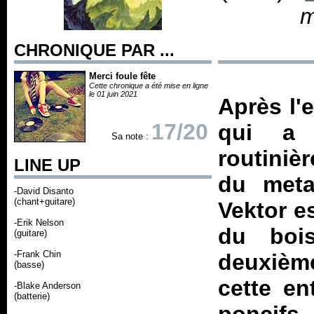
m
CHRONIQUE PAR ...
Merci foule fête
Cette chronique a été mise en ligne
le 01 juin 2021
Après l'
17/20
qui a 
Sa note :
routiniè
LINE UP
du meta
-David Disanto
(chant+guitare)
Vektor e
-Erik Nelson
du boi
(guitare)
-Frank Chin
deuxième
(basse)
cette en
-Blake Anderson
(batterie)