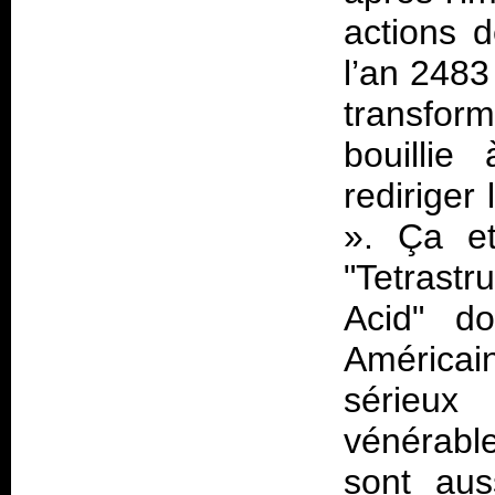
actions 
l’an 248
transfo
bouillie
rediriger 
». Ça et
"Tetrastr
Acid" d
América
sérieux 
vénérabl
sont aus