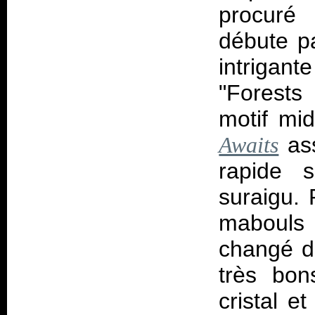
procuré 
débute pa
intriga
"Forests
motif mi
ass
Awaits
rapide s
suraigu. 
mabouls 
changé d'
très bon
cristal e