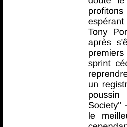
doute le
profiton
espérant
Tony Por
après s'ê
premiers
sprint c
reprendr
un regis
poussin
Society" 
le meil
cependant