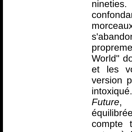
nineties.
confonda
morceaux
s'aband
propreme
World" do
et les v
version p
intoxiqué
Future
, 
équilibr
compte 