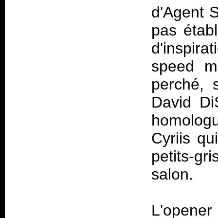
d'Agent St
pas établ
d'inspir
speed m
perché, s
David Di
homolog
Cyriis qu
petits-gr
salon.
L'opener 