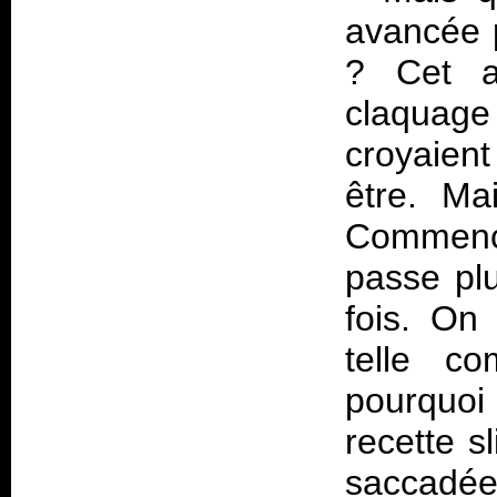
avancée p
? Cet a
claquage
croyaient
être. Ma
Commenç
passe plu
fois. On
telle co
pourquo
recette s
saccadées