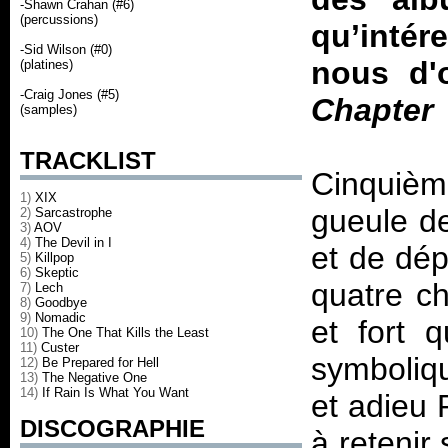
-Shawn Crahan (#6)
(percussions)
qu’intér
-Sid Wilson (#0)
nous d'
(platines)
-Craig Jones (#5)
Chapter
(samples)
TRACKLIST
Cinquièm
1)
XIX
gueule de
2)
Sarcastrophe
3)
AOV
4)
The Devil in I
et de dépr
5)
Killpop
6)
Skeptic
quatre c
7)
Lech
8)
Goodbye
9)
Nomadic
et fort 
10)
The One That Kills the Least
11)
Custer
symboliqu
12)
Be Prepared for Hell
13)
The Negative One
14)
If Rain Is What You Want
et adieu 
DISCOGRAPHIE
à retenir