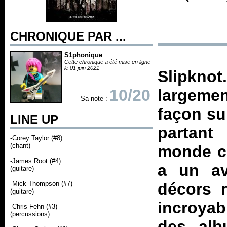
CHRONIQUE PAR ...
S1phonique
Cette chronique a été mise en ligne
le 01 juin 2021
Slipkn
10/20
largeme
Sa note :
façon su
LINE UP
partant
-Corey Taylor (#8)
(chant)
monde co
-James Root (#4)
a un av
(guitare)
-Mick Thompson (#7)
décors r
(guitare)
incroyab
-Chris Fehn (#3)
(percussions)
des alb