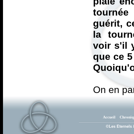
plaie en
tournée
guérit, c
la tour
voir s'il
que ce 5
Quoiqu'o
On en pa
Accueil
Chroniq
©Les Eternels 