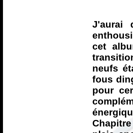
J'aurai
enthousi
cet albu
transiti
neufs ét
fous din
pour cer
compléme
énergiq
Chapitre