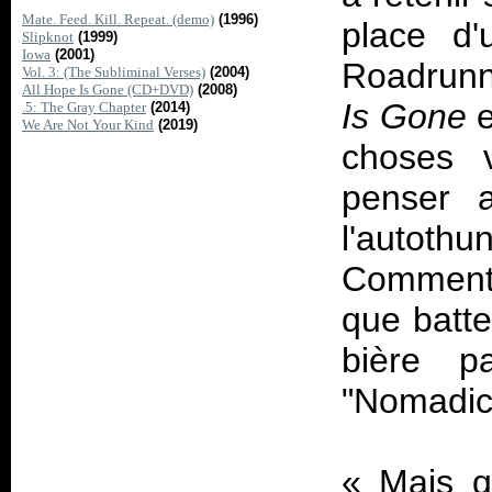
Mate. Feed. Kill. Repeat. (demo)
(1996)
place d
Slipknot
(1999)
Iowa
(2001)
Roadrunn
Vol. 3: (The Subliminal Verses)
(2004)
All Hope Is Gone (CD+DVD)
(2008)
Is Gone
e
.5: The Gray Chapter
(2014)
We Are Not Your Kind
(2019)
choses 
penser a
l'autot
Comment
que batte
bière p
"Nomadic
«
Mais q