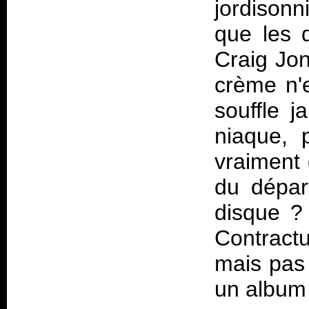
j
ordison
que les 
Craig Jon
crème n'e
souffle j
niaque, 
vraiment 
du dépar
disque ?
Contract
mais pas 
un album