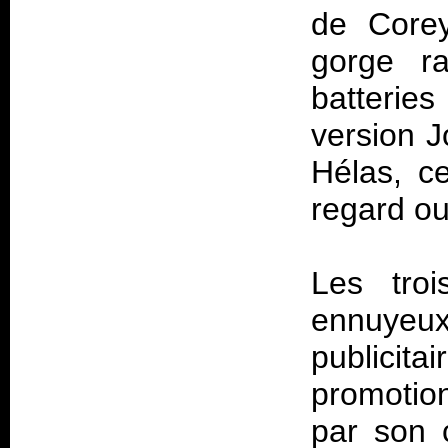
de Corey
gorge ra
batterie
version Jo
Hélas, c
regard ou
Les troi
ennuyeux 
publicita
promotion
par son