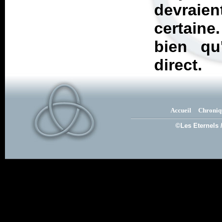
devraien
certain
bien q
direct.
Accueil
Chroniq
©Les Eternels 