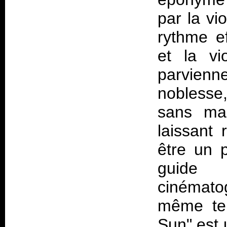
par la vi
rythme ef
et la vi
parvienne
noblesse,
sans mal
laissant 
être un p
guide
cinémato
même tem
Sun" est 