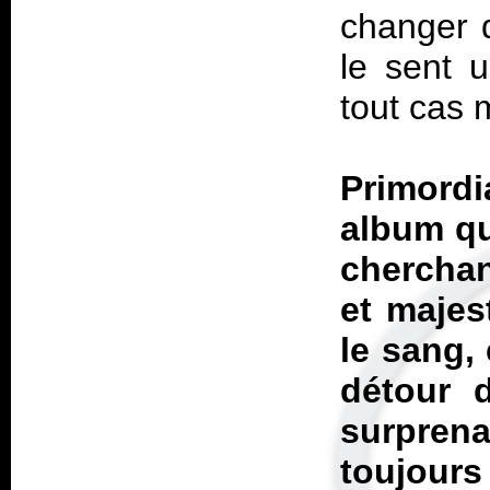
changer 
le sent 
tout cas 
Primordi
album qu
chercha
et majes
le sang, 
détour d
surpren
toujour