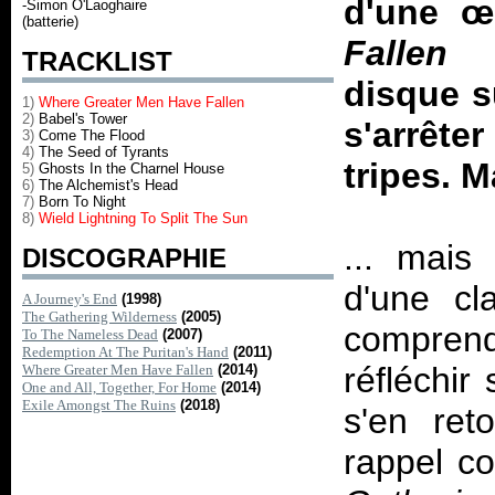
d'une œ
-Simon O'Laoghaire
(batterie)
Fallen
e
TRACKLIST
disque s
1)
Where Greater Men Have Fallen
2)
Babel's Tower
s'arrête
3)
Come The Flood
4)
The Seed of Tyrants
tripes. M
5)
Ghosts In the Charnel House
6)
The Alchemist's Head
7)
Born To Night
8)
Wield Lightning To Split The Sun
... mais
DISCOGRAPHIE
d'une cl
A Journey's End
(1998)
The Gathering Wilderness
(2005)
comprend
To The Nameless Dead
(2007)
Redemption At The Puritan's Hand
(2011)
réfléchir
Where Greater Men Have Fallen
(2014)
One and All, Together, For Home
(2014)
Exile Amongst The Ruins
(2018)
s'en ret
rappel co