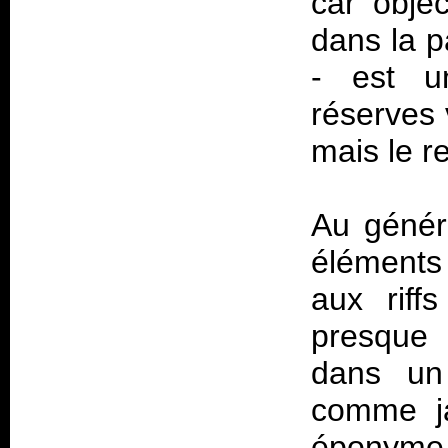
car objec
dans la p
- est un
réserves 
mais le 
Au généra
éléments
aux riff
presque 
dans un 
comme ja
éponyme 