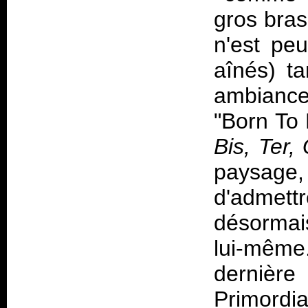
gros bras
n'est peu
aînés) ta
ambiances
"Born To 
Bis, Ter,
paysage,
d'admet
désormai
lui-même
dernière
Primordia