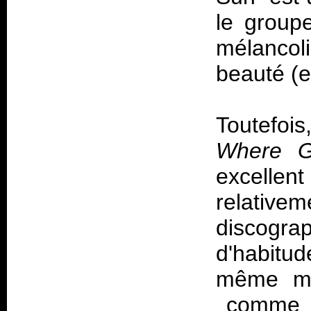
le group
mélancoli
beauté (et
Toutefoi
Where G
excellen
relati
discog
d'habitud
même mo
comme d'