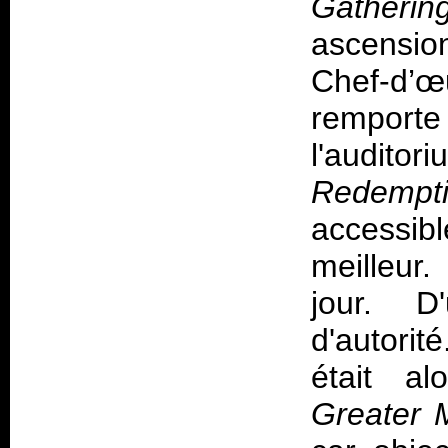
Gatherin
ascensio
Chef-d’
remport
l'auditor
Redempti
accessib
meilleur
jour. D
d'autori
était a
Greater M