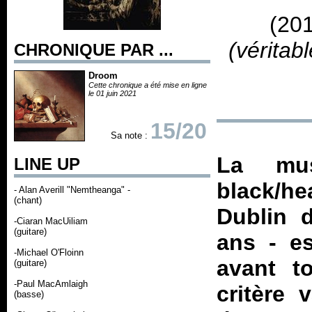
(20
(véritab
CHRONIQUE PAR ...
Droom
Cette chronique a été mise en ligne
le 01 juin 2021
15/20
Sa note :
La mus
LINE UP
black/h
- Alan Averill "Nemtheanga" -
(chant)
Dublin 
-Ciaran MacUiliam
(guitare)
ans - es
-Michael O'Floinn
avant to
(guitare)
-Paul MacAmlaigh
critère 
(basse)