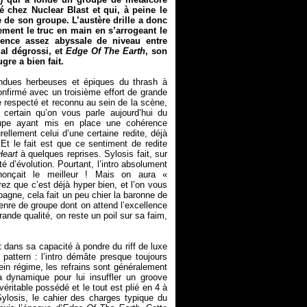
 chez Nuclear Blast et qui, à peine le
 de son groupe. L’austère drille a donc
ement le truc en main en s’arrogeant le
rence assez abyssale de niveau entre
al dégrossi, et
Edge Of The Earth
, son
gre a bien fait.
tendues herbeuses et épiques du thrash à
nfirmé avec un troisième effort de grande
e respecté et reconnu au sein de la scène,
 certain qu’on vous parle aujourd’hui du
oupe ayant mis en place une cohérence
rellement celui d’une certaine redite, déjà
 Et le fait est que ce sentiment de redite
eart
à quelques reprises. Sylosis fait, sur
é d’évolution. Pourtant, l’intro absolument
onçait le meilleur ! Mais on aura «
rez que c’est déjà hyper bien, et l’on vous
mpagne, cela fait un peu chier la baronne de
genre de groupe dont on attend l’excellence
nde qualité, on reste un poil sur sa faim,
dans sa capacité à pondre du riff de luxe
pattern : l’intro démâte presque toujours
lein régime, les refrains sont généralement
 dynamique pour lui insuffler un groove
éritable possédé et le tout est plié en 4 à
 Sylosis, le cahier des charges typique du