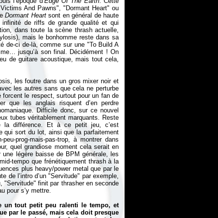
puis l’époque d’
Edge Of The Earth
. Cette
"Victims And Pawns", "Dormant Heart" ou
de
Dormant Heart
sont en général de haute
finité de riffs de grande qualité et qui
tion, dans toute la scène thrash actuelle,
Sylosis), mais le bonhomme reste dans sa
té de-ci de-là, comme sur une "To Build A
mme… jusqu’à son final. Décidément ! On
eu de guitare acoustique, mais tout cela,
osis, les foutre dans un gros mixer noir et
ec les autres sans que cela ne perturbe
é forcent le respect, surtout pour un fan de
er que les anglais risquent d’en perdre
maniaque. Difficile donc, sur ce nouvel
 deux tubes véritablement marquants. Reste
e la différence. Et à ce petit jeu, c’est
qui sort du lot, ainsi que la parfaitement
-peu-prog-mais-pas-trop, à montrer dans
jour, quel grandiose moment cela serait en
er une légère baisse de BPM générale, les
mid-tempo que frénétiquement thrash à la
luences plus heavy/power metal que par le
te de l’intro d’un "Servitude" par exemple,
, "Servitude" finit par thrasher en seconde
u pour s’y mettre.
e un tout petit peu ralenti le tempo, et
que par le passé, mais cela doit presque