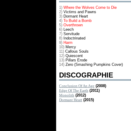
1)
Where the Wolves Come to Die
2)
Victims and Pawns
3)
Dormant Heart
4)
To Build a Bomb
5)
Overthrown
6)
Leech
7)
Servitude
8)
Indoctrinated
9)
Harm
10)
Mercy
11)
Callous Souls
12)
Quiescent
13)
Pillars Erode
14)
Zero (Smashing Pumpkins Cover)
DISCOGRAPHIE
Conclusion Of An Age
(2008)
Edge Of The Earth
(2011)
Monolith
(2012)
Dormant Heart
(2015)