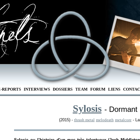
E-REPORTS
INTERVIEWS
DOSSIERS
TEAM
FORUM
LIENS
CONTAC
Sylosis
- Dormant 
(2015) -
thrash metal
melodeath
metalcore
- La
Sylosis ou l’histoire d’un mec très talentueux (Josh Middleto