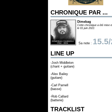
CHRONIQUE PAR ...
Dimebag
Cette chronique a été mise e
le 01 juin 2021
15.5
Sa note :
LINE UP
-Josh Middleton
(chant + guitare)
-Alex Bailey
(guitare)
-Carl Parnell
(basse)
-Rob Callard
(batterie)
TRACKLIST