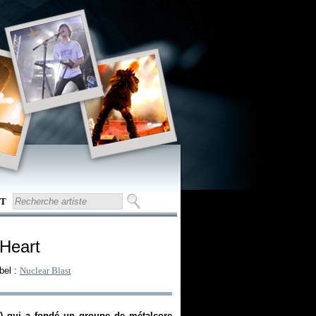
T
Heart
bel :
Nuclear Blast
n) qui a fondé un groupe de métalcore