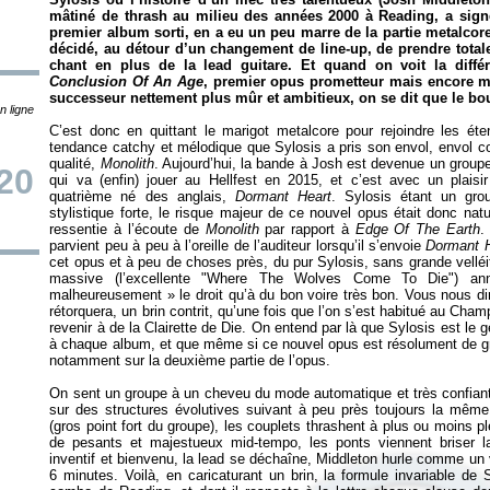
mâtiné de thrash au milieu des années 2000 à Reading, a signé
premier album sorti, en a eu un peu marre de la partie metalcore
décidé, au détour d’un changement de line-up, de prendre total
chant en plus de la lead guitare. Et quand on voit la diffé
Conclusion Of An Age
, premier opus prometteur mais encore m
successeur nettement plus mûr et ambitieux, on se dit que le bou
n ligne
C’est donc en quittant le marigot metalcore pour rejoindre les é
tendance catchy et mélodique que Sylosis a pris son envol, envol co
qualité,
Monolith
. Aujourd’hui, la bande à Josh est devenue un group
/20
qui va (enfin) jouer au Hellfest en 2015, et c’est avec un plaisir
quatrième né des anglais,
Dormant Heart
. Sylosis étant un gr
stylistique forte, le risque majeur de ce nouvel opus était donc natu
ressentie à l’écoute de
Monolith
par rapport à
Edge Of The Earth
.
parvient peu à peu à l’oreille de l’auditeur lorsqu’il s’envoie
Dormant H
cet opus et à peu de choses près, du pur Sylosis, sans grande velléit
massive (l’excellente "Where The Wolves Come To Die") ann
malheureusement
» le droit qu’à du bon voire très bon. Vous nous di
rétorquera, un brin contrit, qu’une fois que l’on s’est habitué au Cha
revenir à de la Clairette de Die. On entend par là que Sylosis est le 
à chaque album, et que même si ce nouvel opus est résolument de gra
notamment sur la deuxième partie de l’opus.
On sent un groupe à un cheveu du mode automatique et très confiant 
sur des structures évolutives suivant à peu près toujours la même 
(gros point fort du groupe), les couplets thrashent à plus ou moins p
de pesants et majestueux mid-tempo, les ponts viennent briser la
inventif et bienvenu, la lead se déchaîne, Middleton hurle comme un v
6 minutes. Voilà, en caricaturant un brin, la formule invariable de