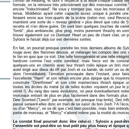
combo de Reading, et dont il respecte à la lettre chaque clause de
formule, on la retrouve très précisément sur des morceaux comme 
encore "Indoctrinated". Ne vous y trompez pas, tous les morceaux 
tenue, Middleton ayant cette capacité assez unique à pondre une in
feraient envie aux trois-quarts de la scène (selon moi, seul Revoca
maintient une sorte de «
niveau général
» plus élevé que celui de 
recette et n’en dévie guère. On sent bien quelques touches de varié
Tomb", plus ambiancée, plus prog, moins purement thrashy en so
trouve également sur ce
Dormant Heart
un peu de chant clair, un p
Sylosis le faisait déjà sur ses dernières sorties.
En fait, on pourrait presque prendre les trois derniers albums de Syl
rouge avec des flammes dessus, et mélanger les compos des uns av
le fan en quoi que ce soit. Une telle homogénéité et une telle intégrit
hardcore comme l’est votre serviteur, mais force est de constat
quelques-uns en chemin avec leur thrash mélo épique un brin mono
autel érigé aux dieux du riff par Josh et sa bande, de sortir un ou
alors l’immédiateté, l’émotion provoquée dans l’instant, pour fair
l’excellente "Harm" et son refrain encore plus épique que la moyenne 
construite "Overthrown" et son côté masterclass thrash épique un
toutes les écoles du metal (si de telles écoles voyaient un jour le 
vérité !). Au rang des rares évolutions, on peut éventuellement not
morceaux entrant de plus en plus facilement dans des formats plus 
Dew Scented ("Leech" par exemple, est presque trop lente). Des inf
passé seraient-elles donc en train de se saisir du bon Josh ? A l’écou
ou d’un "Mercy", on se dit que c’est bien possible, mais bien entendu
partie de morceau, et "Mercy" n’attend même pas la moitié du morcea
Le constat final pourrait donc être celui-ci : Sylosis a peut-êtr
l’ensemble est peut-être un tout petit peu plus heavy et épique 