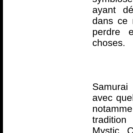
ayant dé
dans ce m
perdre 
Samurai
avec quel
notamme
traditio
Mystic C