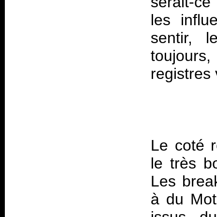
serait-ce
les infl
sentir, 
toujours
Le coté 
le très b
Les brea
à du Mot