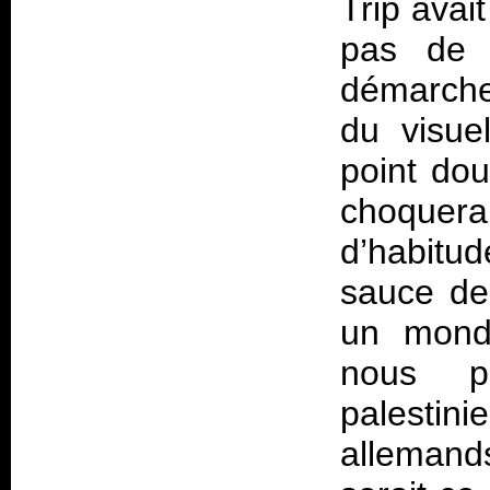
Trip
avait
pas de 
démarche
du visue
point dou
choque
d’habitud
sauce des
un mond
nous p
palestin
allemand