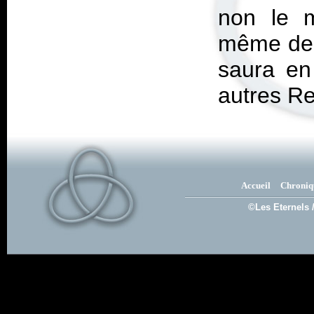
non le m
même de p
saura en 
autres Re
Accueil
Chroniq
©Les Eternels 