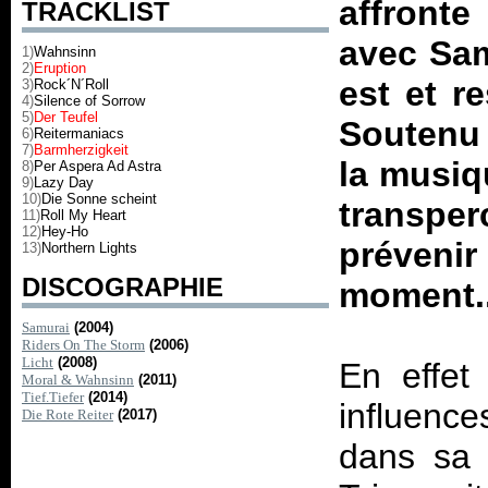
affronte
TRACKLIST
avec
Sam
1)
Wahnsinn
2)
Eruption
est et re
3)
Rock´N´Roll
4)
Silence of Sorrow
5)
Der Teufel
Soutenu 
6)
Reitermaniacs
7)
Barmherzigkeit
la musiq
8)
Per Aspera Ad Astra
9)
Lazy Day
10)
Die Sonne scheint
transper
11)
Roll My Heart
12)
Hey-Ho
préveni
13)
Northern Lights
DISCOGRAPHIE
moment..
Samurai
(2004)
Riders On The Storm
(2006)
Licht
(2008)
En effet
Moral & Wahnsinn
(2011)
Tief.Tiefer
(2014)
influence
Die Rote Reiter
(2017)
dans sa