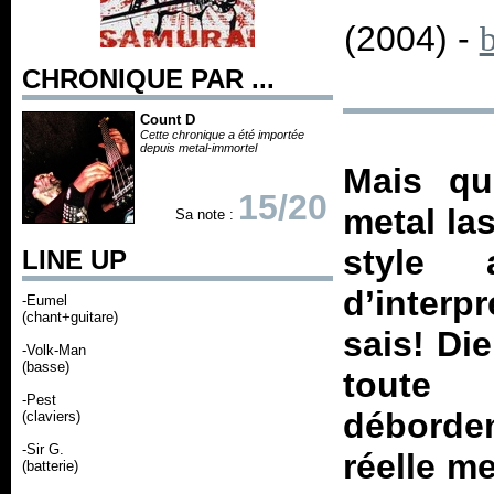
(2004) -
b
CHRONIQUE PAR ...
Count D
Cette chronique a été importée
depuis metal-immortel
Mais qu
15/20
metal la
Sa note :
style 
LINE UP
d’interp
-Eumel
(chant+guitare)
sais! Di
-Volk-Man
(basse)
toute
-Pest
débordem
(claviers)
-Sir G.
réelle m
(batterie)