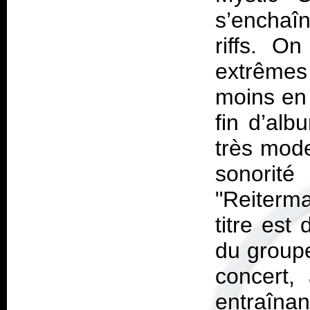
s’enchaî
riffs. On
extrêmes
moins en
fin d’alb
très mode
sonorité
"Reiterma
titre est
du groupe
concert,
entraînan