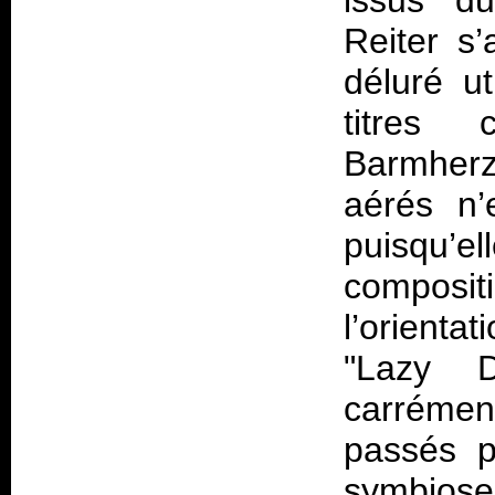
issus du
Reiter s
déluré u
titres
Barmherz
aérés n’
puisqu’e
composi
l’orienta
"Lazy D
carrémen
passés p
symbiose