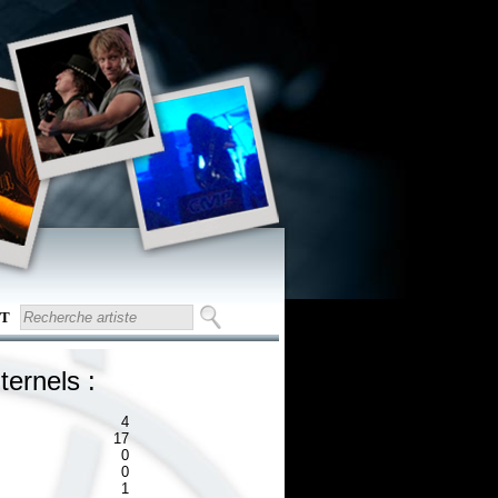
T
ternels :
4
17
0
0
1