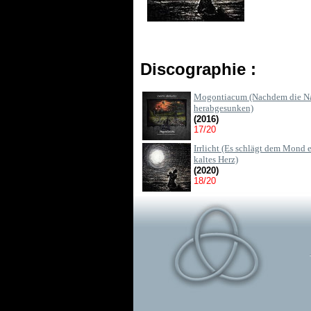
Discographie :
Mogontiacum (Nachdem die N
herabgesunken)
(2016)
17/20
Irrlicht (Es schlägt dem Mond 
kaltes Herz)
(2020)
18/20