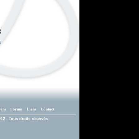
:
3
eam
Forum
Liens
Contact
12 - Tous droits réservés