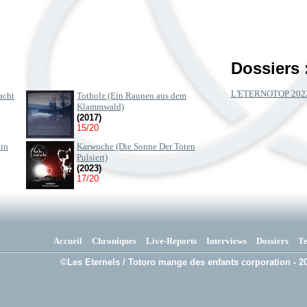
Dossiers 
L'ETERNOTOP 202
acht
Totholz (Ein Raunen aus dem
Klammwald)
(2017)
15/20
ein
Karwoche (Die Sonne Der Toten
Pulsiert)
(2023)
17/20
Accueil
Chroniques
Live-Reports
Interviews
Dossiers
T
©Les Eternels / Totoro mange des enfants corporation - 20