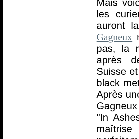
Mais voic
les cur
auront l
m
Gagneux
pas, la 
après de
Suisse et
black met
Après une
Gagneux 
"In Ashe
maîtris