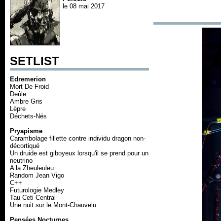
le 08 mai 2017
SETLIST
Edremerion
Mort De Froid
Deûle
Ambre Gris
Lèpre
Déchets-Nés
Pryapisme
Carambolage fillette contre individu dragon non-
décortiqué
Un druide est giboyeux lorsqu'il se prend pour un
neutrino
A la Zheuleuleu
Random Jean Vigo
C++
Futurologie Medley
Tau Ceti Central
Une nuit sur le Mont-Chauvelu
Pensées Nocturnes