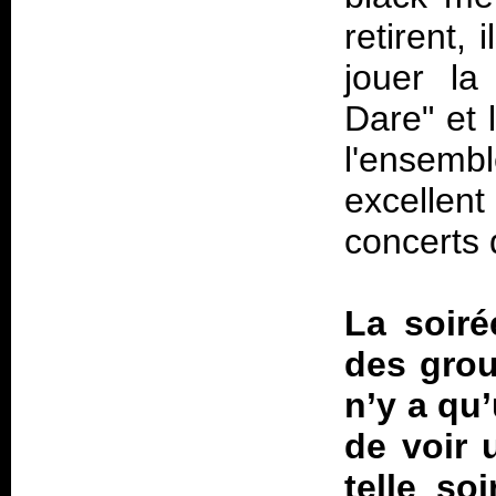
retirent,
jouer la
Dare" et l
l'ensem
excellen
concerts 
La soiré
des grou
n’y a qu’
de voir 
telle so