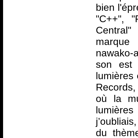
bien l'ép
"C++", "
Central"
marque
nawako-au
son est 
lumières
Records,
où la mu
lumières
j’oubliai
du thème