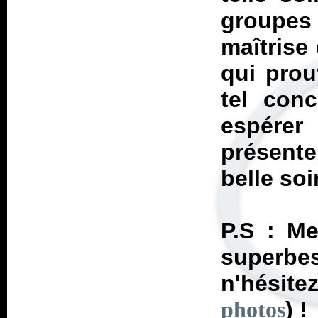
groupes
maîtrise
qui prou
tel conc
espére
présente
belle soi
P.S : Me
superbe
n'hésite
) !
photos