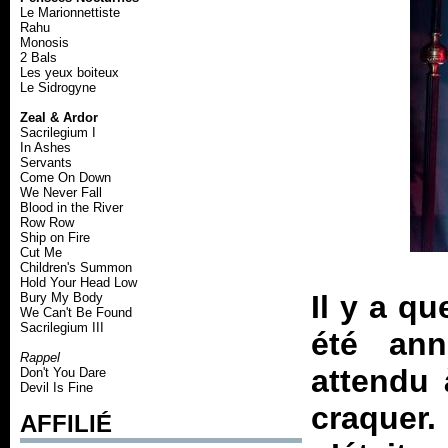
Le Marionnettiste
Rahu
Monosis
2 Bals
Les yeux boiteux
Le Sidrogyne
Zeal & Ardor
Sacrilegium I
In Ashes
Servants
Come On Down
We Never Fall
Blood in the River
Row Row
Ship on Fire
Cut Me
Children's Summon
Hold Your Head Low
Il y a q
Bury My Body
We Can't Be Found
Sacrilegium III
été ann
Rappel
attendu 
Don't You Dare
Devil Is Fine
craquer
AFFILIÉ