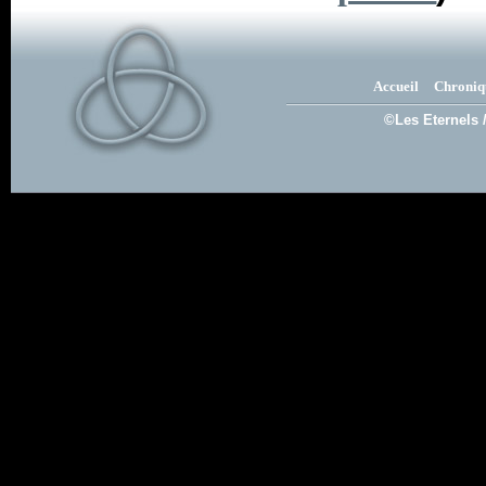
Accueil
Chroniq
©Les Eternels 