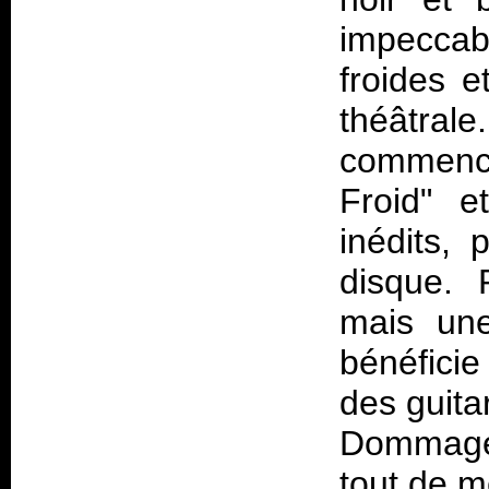
impeccab
froides e
théâtra
commence
Froid" e
inédits, 
disque. 
mais une
bénéficie
des guita
Dommage,
tout de 