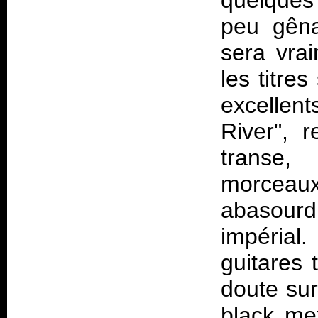
quelques
peu gêna
sera vrai
les titre
excellen
River", 
transe
morceaux, 
abasour
impérial.
guitares 
doute sur
black met