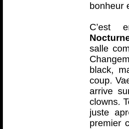
bonheur e
C’est 
Nocturn
salle co
Changeme
black, m
coup. Vae
arrive s
clowns. T
juste ap
premier 