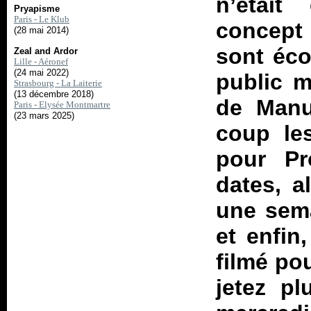
n’était
Pryapisme
Paris - Le Klub
concept
(28 mai 2014)
sont éco
Zeal and Ardor
Lille - Aéronef
(24 mai 2022)
public m
Strasbourg - La Laiterie
(13 décembre 2018)
de Manu
Paris - Elysée Montmartre
(23 mars 2025)
coup le
pour Pr
dates, a
une sema
et enfin
filmé po
jetez pl