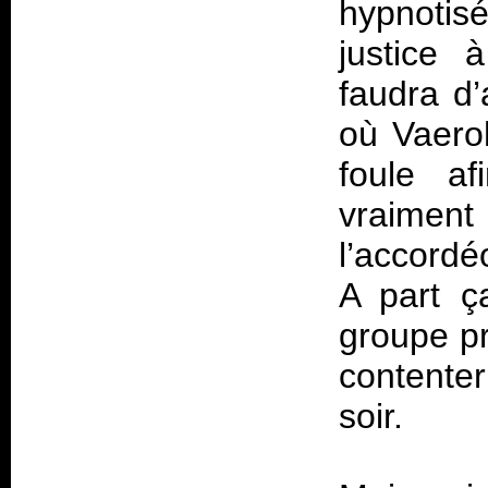
hypnotis
justice 
faudra d’
où Vaero
foule af
vraiment
l’accordé
A part ç
groupe pr
contente
soir.