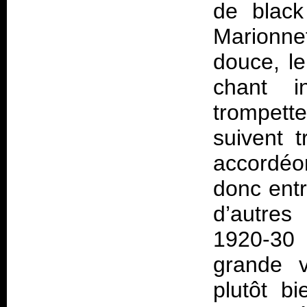
de black
Marionnet
douce, le
chant i
trompette
suivent t
accordéo
donc entr
d’autres
1920-30
grande v
plutôt b