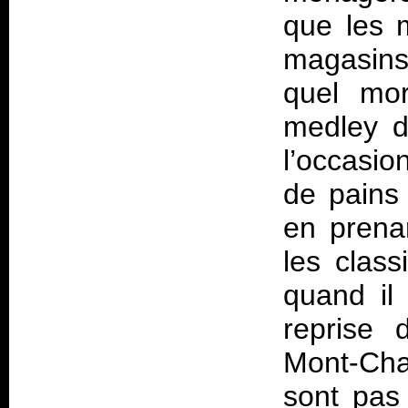
que les 
magasin
quel mor
medley d
l’occasio
de pain
en prenan
les class
quand il
reprise 
Mont-Cha
sont pas 