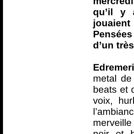
mercredi
qu’il y 
jouaien
Pensées 
d’un très
Edremer
metal de
beats et 
voix, hu
l’ambianc
merveille
noir et 