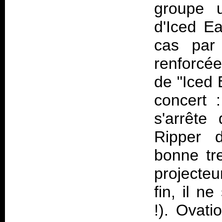
groupe u
d'Iced Ea
cas par 
renforcé
de "Iced 
concert 
s'arrête
Ripper 
bonne tr
projecteu
fin, il n
!). Ovat