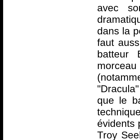
avec son
dramatiq
dans la p
faut auss
batteur 
morceau 
(notamm
"Dracula
que le b
techniqu
évidents 
Troy Seel