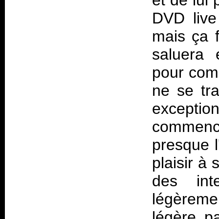
et de lui
DVD live
mais ça f
saluera 
pour comm
ne se tr
excepti
commenc
presque l
plaisir à
des int
légèreme
légère pa