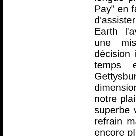
Pay" en f
d'assist
Earth l'
une mis
décision 
temps e
Gettysb
dimensio
notre pla
superbe v
refrain m
encore pl