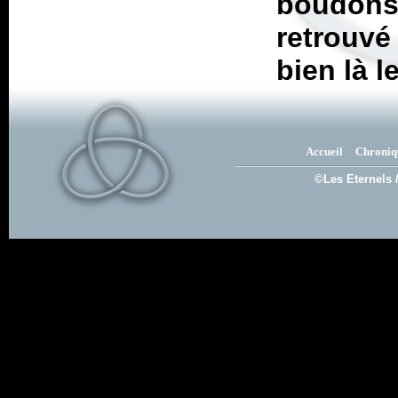
boudons
retrouvé
bien là l
Accueil
Chroniq
©Les Eternels 