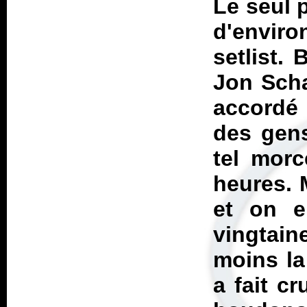
Le seul p
d'envir
setlist.
Jon Scha
accordé 
des gens
tel morc
heures. M
et on e
vingtain
moins la
a fait c