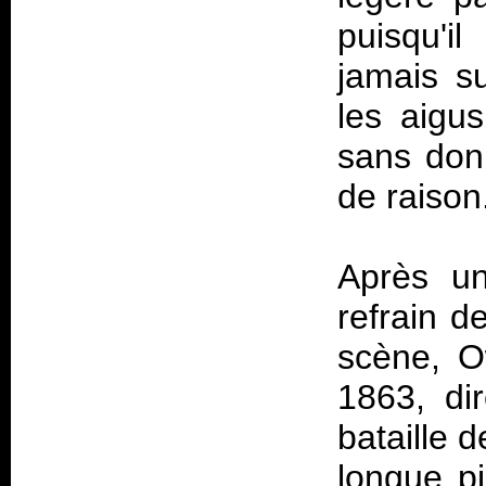
puisqu'i
jamais s
les aigus
sans donn
de raison
Après un
refrain d
scène, O
1863, di
bataille d
longue pi