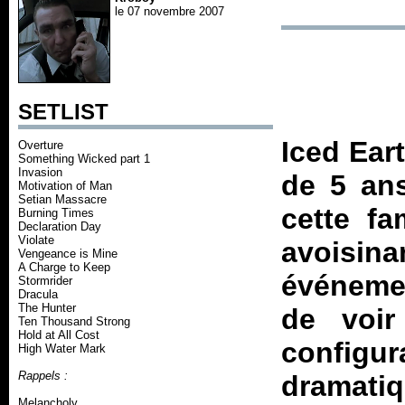
le 07 novembre 2007
SETLIST
Iced Eart
Overture
Something Wicked part 1
Invasion
de 5 ans
Motivation of Man
Setian Massacre
cette f
Burning Times
Declaration Day
Violate
avoisina
Vengeance is Mine
A Charge to Keep
événemen
Stormrider
Dracula
The Hunter
de voir
Ten Thousand Strong
Hold at All Cost
configur
High Water Mark
Rappels :
dramatiq
Melancholy