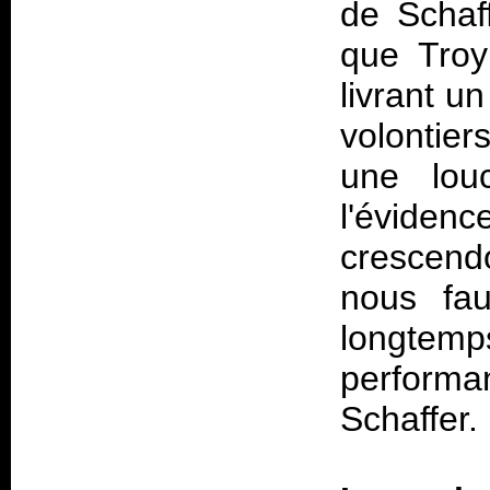
de Schaff
que Troy
livrant u
volontie
une lou
l'évidenc
crescendo
nous fau
longtemp
perform
Schaffer.