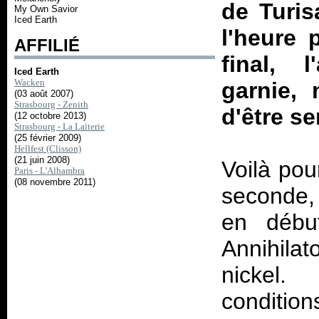
de Turi
My Own Savior
Iced Earth
l'heure 
AFFILIÉ
final, 
Iced Earth
Wacken
garnie, 
(03 août 2007)
Strasbourg - Zenith
d'être s
(12 octobre 2013)
Strasbourg - La Laiterie
(25 février 2009)
Hellfest (Clisson)
(21 juin 2008)
Voilà pou
Paris - L'Alhambra
(08 novembre 2011)
seconde, 
en débu
Annihila
nickel. 
conditio