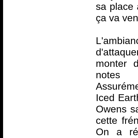
sa place 
ça va veni
L'ambia
d'attaque
monter d
notes d
Assurémen
Iced Eart
Owens sau
cette fré
On a rée