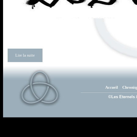
Lire la suite
Accueil
Chroniq
©Les Eternels 