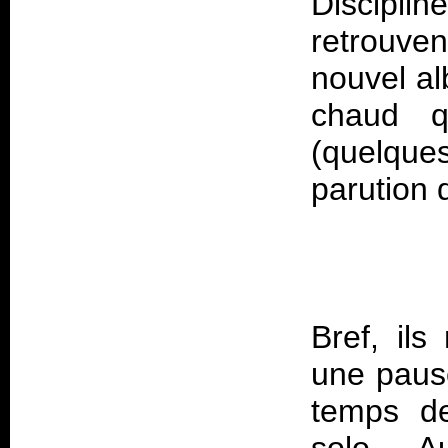
Discipli
retrouven
nouvel al
chaud q
(quelque
Bref, ils
une pause
temps de