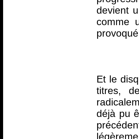
devient u
comme un
Et le dis
titres, 
radicale
déjà pu ê
précéd
légèreme