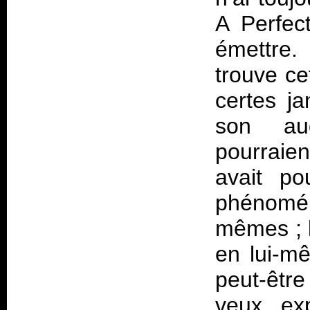
A Perfect
émettre.
trouve ce
certes ja
son au
pourraien
avait po
phénomé
mêmes ; le
en lui-mê
peut-êtr
veux exp