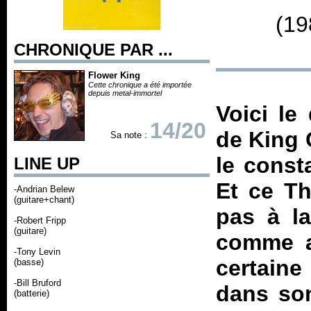
(19
CHRONIQUE PAR ...
Flower King
Cette chronique a été importée
depuis metal-immortel
Voici le
14/20
de King 
Sa note :
le consta
LINE UP
Et ce
Th
-Andrian Belew
(guitare+chant)
pas à la
-Robert Fripp
(guitare)
comme au
-Tony Levin
certaine
(basse)
-Bill Bruford
dans son
(batterie)