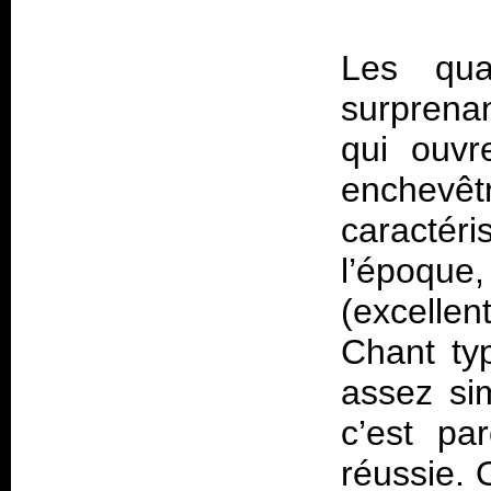
Les qua
surprenan
qui ouvr
enche
caracté
l’époque
(excell
Chant ty
assez sim
c’est pa
réussie. 