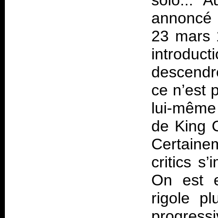
solo... A
annoncé p
23 mars 
introdu
descendre
ce n’est 
lui-même 
de King C
Certain
critics s
On est e
rigole p
progress