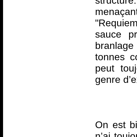
structur
menaça
"Requiem
sauce pr
branlage
tonnes c
peut touj
On est bi
n’ai touj