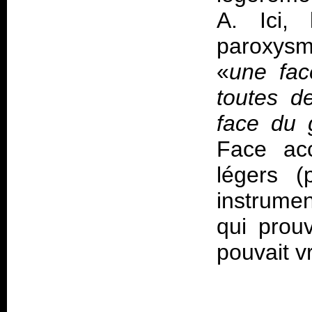
A. Ici,
paroxysme
«
une fac
toutes d
face du 
Face acc
légers 
instrumen
qui prouv