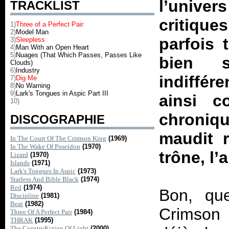
l’univer
TRACKLIST
critique
1)
Three of a Perfect Pair
2)
Model Man
parfois 
3)
Sleepless
4)
Man With an Open Heart
5)
Nuages (That Which Passes, Passes Like
bien s
Clouds)
6)
Industry
indiffér
7)
Dig Me
8)
No Warning
9)
Lark's Tongues in Aspic Part III
ainsi c
10)
chroniqu
DISCOGRAPHIE
maudit r
In The Court Of The Crimson King
(1969)
In The Wake Of Poseidon
(1970)
trône, l’
Lizard
(1970)
Islands
(1971)
Lark's Tongues In Aspic
(1973)
Starless And Bible Black
(1974)
Red
(1974)
Bon, qu
Discipline
(1981)
Beat
(1982)
Crimson 
Three Of A Perfect Pair
(1984)
THRAK
(1995)
The ConstruKction Of Light
(2000)