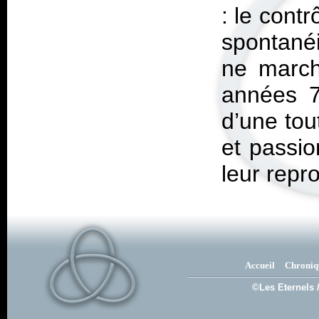
: le contr
spontanéi
ne march
années 7
d’une tou
et passio
leur repr
Accueil
Chroniq
©Les Eternels 