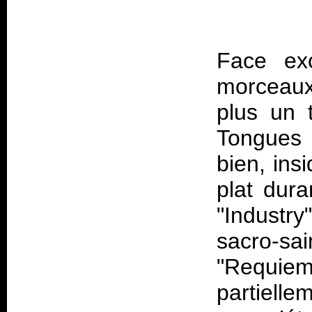
Face exc
morceaux
plus un 
Tongues 
bien, ins
plat dura
"Industry"
sacro-sa
"Requie
partiell