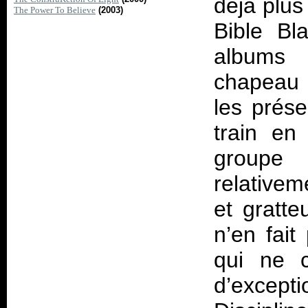
déjà plus
The Power To Believe
(2003)
Bible Bl
albums 
chapeau 
les prése
train en
groupe 
relativem
et gratt
n’en fait
qui ne c
d’except