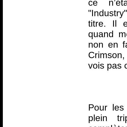
ce n’éta
"Industry
titre. I
quand mê
non en fa
Crimson,
Pour les 
plein tr