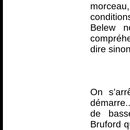
morceau
conditio
Belew n
compréhe
dire sino
On s’arr
démarre.
de basse
Bruford q