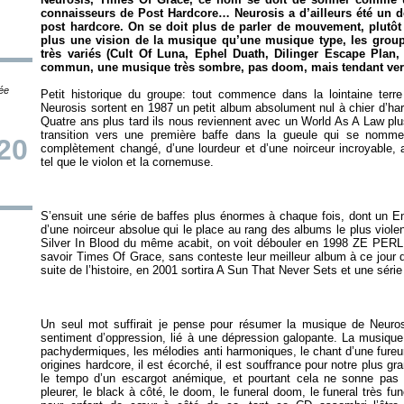
connaisseurs de Post Hardcore… Neurosis a d’ailleurs été un 
post hardcore. On se doit plus de parler de mouvement, plutôt
plus une vision de la musique qu’une musique type, les group
très variés (Cult Of Luna, Ephel Duath, Dilinger Escape Pla
commun, une musique très sombre, pas doom, mais tendant vers l
tée
Petit historique du groupe: tout commence dans la lointaine terr
Neurosis sortent en 1987 un petit album absolument nul à chier d’h
Quatre ans plus tard ils nous reviennent avec un
World As A Law
plu
transition vers une première baffe dans la gueule qui se nom
20
complètement changé, d’une lourdeur et d’une noirceur incroyable, 
S’ensuit une série de baffes plus énormes à chaque fois, dont un
E
d’une noirceur absolue qui le place au rang des albums le plus viole
Silver In Blood
du même acabit, on voit débouler en 1998 ZE P
savoir
Times Of Grace
, sans conteste leur meilleur album à ce jour 
suite de l’histoire, en 2001 sortira
A Sun That Never Sets
et une séri
Un seul mot suffirait je pense pour résumer la musique de Neuros
sentiment d’oppression, lié à une dépression galopante. La musique 
pachydermiques, les mélodies anti harmoniques, le chant d’une fureu
origines hardcore, il est écorché, il est souffrance pour notre plus gr
le tempo d’un escargot anémique, et pourtant cela ne sonne p
pleurer, le black à côté, le doom, le funeral doom, le funeral très f