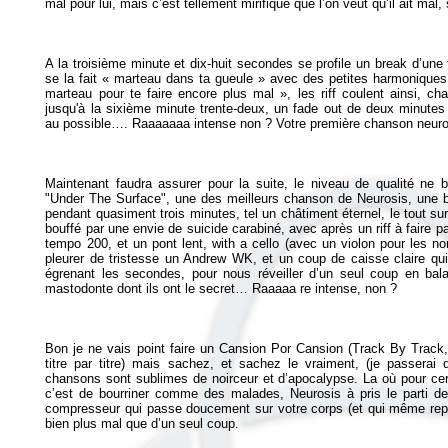
A la troisième minute et dix-huit secondes se profile un break d’une 
se la fait « marteau dans ta gueule » avec des petites harmoniques ar
marteau pour te faire encore plus mal », les riff coulent ainsi, c
jusqu'à la sixième minute trente-deux, un fade out de deux minut
Maintenant faudra assurer pour la suite, le niveau de qualité ne 
"Under The Surface", une des meilleurs chanson de Neurosis, une ba
pendant quasiment trois minutes, tel un châtiment éternel, le tout su
bouffé par une envie de suicide carabiné, avec après un riff à faire 
tempo 200, et un pont lent, with a cello (avec un violon pour les n
pleurer de tristesse un Andrew WK, et un coup de caisse claire qui 
égrenant les secondes, pour nous réveiller d’un seul coup en ba
Bon je ne vais point faire un Cansion Por Cansion (Track By Track, 
titre par titre) mais sachez, et sachez le vraiment, (je passerai d
chansons sont sublimes de noirceur et d’apocalypse. La où pour cert
c’est de bourriner comme des malades, Neurosis à pris le parti de 
compresseur qui passe doucement sur votre corps (et qui même repas