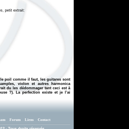
le poil comme il faut, les guitares sont
 samples, violon et autres harmonica
ait du les dédommager tant ceci est à
e ?). La perfection existe et je l’ai
eam
Forum
Liens
Contact
12 - Tous droits réservés