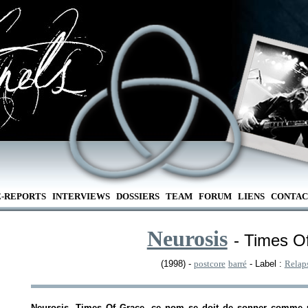
E-REPORTS
INTERVIEWS
DOSSIERS
TEAM
FORUM
LIENS
CONTAC
Neurosis
- Times O
(1998) -
postcore
barré
- Label :
Relap
Neurosis,
Times Of Grace
, ce nom se doit de sonner comme u