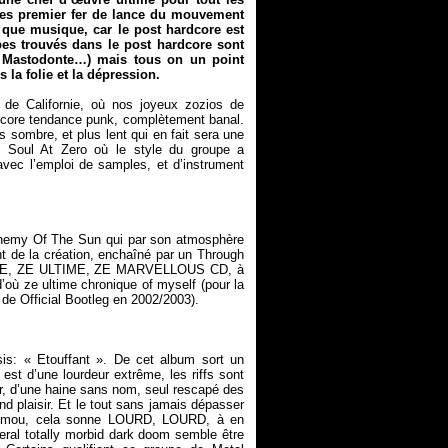
des premier fer de lance du mouvement
 que musique, car le post hardcore est
es trouvés dans le post hardcore sont
n, Mastodonte…) mais tous on un point
a folie et la dépression.
e de Californie, où nos joyeux zozios de
arcore tendance punk, complètement banal.
s sombre, et plus lent qui en fait sera une
me
Soul At Zero
où le style du groupe a
avec l’emploi de samples, et d’instrument
nemy Of The Sun
qui par son atmosphère
nt de la création, enchaîné par un
Through
ERLE, ZE ULTIME, ZE MARVELLOUS CD, à
d’où ze ultime chronique of myself (pour la
e de
Official Bootleg
is: « Etouffant ». De cet album sort un
est d’une lourdeur extrême, les riffs sont
r, d’une haine sans nom, seul rescapé des
and plaisir. Et le tout sans jamais dépasser
as mou, cela sonne LOURD, LOURD, à en
uneral totally morbid dark doom semble être