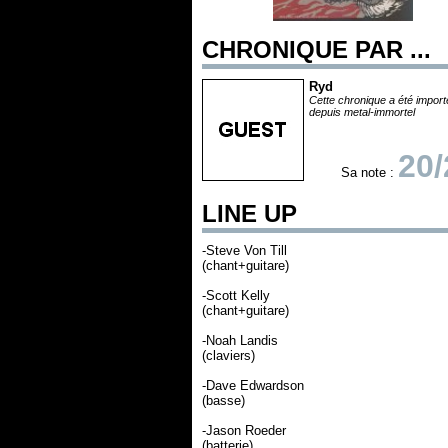
CHRONIQUE PAR ...
Ryd
Cette chronique a été impor
depuis metal-immortel
20/
Sa note :
LINE UP
-Steve Von Till
(chant+guitare)
-Scott Kelly
(chant+guitare)
-Noah Landis
(claviers)
-Dave Edwardson
(basse)
-Jason Roeder
(batterie)