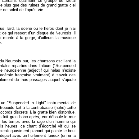
Certains qualifient ce groupe de Metal
ste plus que des ruines de grand gratte ciel
lus Tard, la scène où le héros dont je n’ai
 ce qui ressort d’un disque de Neurosis, il
ui monte à la gorge, d’ailleurs la musique
 Neurosis pur, les chansons oscillent la
entales reparties dans l’album ("Suspended
e neurosienne (adjectif qui hélas n’existe
adémie française vraiment) à savoir des
palement de trois passages auquel s’ajoute
 un "Suspended In Light" instrumental de
trepoids fait à la contrebasse (héhé) cette
cords discrets à la gratte bien distordue,
a fait gros bobo après, car déboule le mur
nt les temps avec la rage d’un homme qui
is heures, ce chant d’écorché vif qui se
break quasiment planant qui pointe le bout
 départ avec un hurlement furieux (on en a