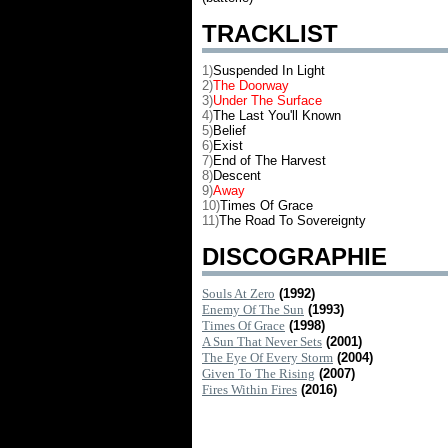
TRACKLIST
1)
Suspended In Light
2)
The Doorway
3)
Under The Surface
4)
The Last You'll Known
5)
Belief
6)
Exist
7)
End of The Harvest
8)
Descent
9)
Away
10)
Times Of Grace
11)
The Road To Sovereignty
DISCOGRAPHIE
Souls At Zero
(1992)
Enemy Of The Sun
(1993)
Times Of Grace
(1998)
A Sun That Never Sets
(2001)
The Eye Of Every Storm
(2004)
Given To The Rising
(2007)
Fires Within Fires
(2016)