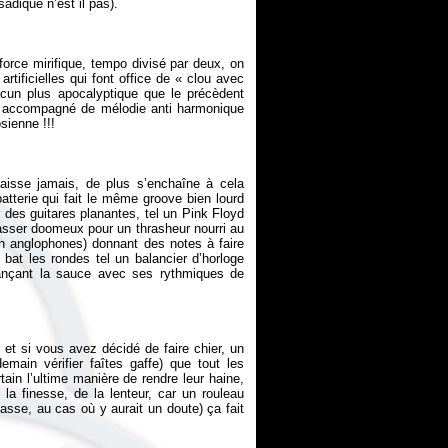
force mirifique, tempo divisé par deux, on
tificielles qui font office de « clou avec
hacun plus apocalyptique que le précèdent
es accompagné de mélodie anti harmonique
baisse jamais, de plus s’enchaîne à cela
tterie qui fait le même groove bien lourd
r des guitares planantes, tel un Pink Floyd
passer doomeux pour un thrasheur nourri au
on anglophones) donnant des notes à faire
bat les rondes tel un balancier d’horloge
lançant la sauce avec ses rythmiques de
et si vous avez décidé de faire chier, un
emain vérifier faîtes gaffe) que tout les
ain l’ultime manière de rendre leur haine,
la finesse, de la lenteur, car un rouleau
se, au cas où y aurait un doute) ça fait