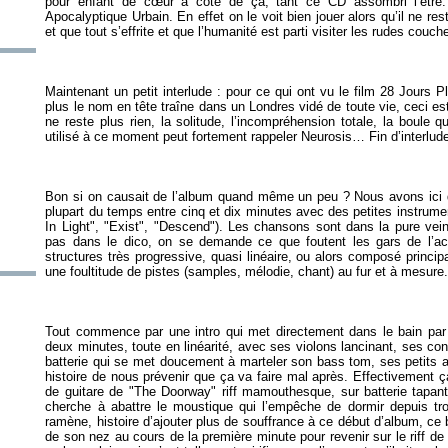
pour enfant de cœur à côté de ça, tant ce CD assombri l’être. 
Apocalyptique Urbain. En effet on le voit bien jouer alors qu’il ne re
Maintenant un petit interlude : pour ce qui ont vu le film 28 Jours P
plus le nom en tête traîne dans un Londres vidé de toute vie, ceci est
ne reste plus rien, la solitude, l’incompréhension totale, la boule q
Bon si on causait de l’album quand même un peu ? Nous avons ici du
plupart du temps entre cinq et dix minutes avec des petites instrum
In Light", "Exist", "Descend"). Les chansons sont dans la pure vein
pas dans le dico, on se demande ce que foutent les gars de l’ac
structures très progressive, quasi linéaire, ou alors composé princi
Tout commence par une intro qui met directement dans le bain par
deux minutes, toute en linéarité, avec ses violons lancinant, ses con
batterie qui se met doucement à marteler son bass tom, ses petits ac
histoire de nous prévenir que ça va faire mal après. Effectivement ç
de guitare de "The Doorway" riff mamouthesque, sur batterie tapa
cherche à abattre le moustique qui l’empêche de dormir depuis tro
ramène, histoire d’ajouter plus de souffrance à ce début d’album, ce 
de son nez au cours de la première minute pour revenir sur le riff de