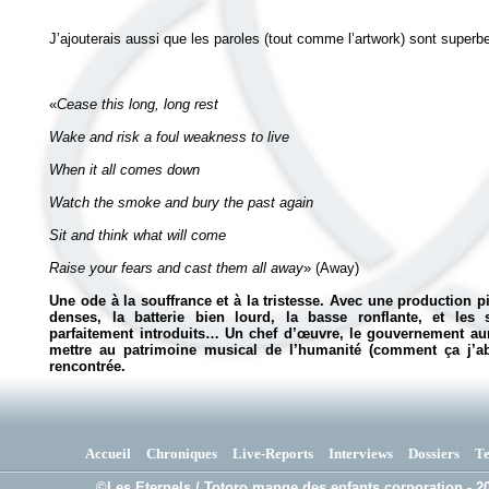
«
Raise your fears and cast them all away
» (Away)
Une ode à la souffrance et à la tristesse. Avec une production pi
denses, la batterie bien lourd, la basse ronflante, et les
parfaitement introduits… Un chef d’œuvre, le gouvernement aur
mettre au patrimoine musical de l’humanité (comment ça j’abus
rencontrée.
Accueil
Chroniques
Live-Reports
Interviews
Dossiers
T
©Les Eternels / Totoro mange des enfants corporation - 20