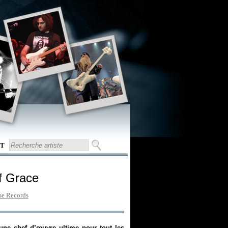
T
f Grace
se Records
ne chef d’œuvre ultime pour tout les