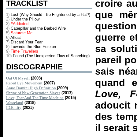
croire a
TRACKLIST
que mêm
1)
Lost (Why Should I Be Frightened by a Hat?)
2)
Under the Pillow
questio
3)
#Addicted
4)
Caterpillar and the Barbed Wire
5)
Saturate Me
guerre e
6)
Afloat
7)
Discard Your Fear
sa solut
8)
Towards the Blue Horizon
9)
Time Travellers
10)
Found (The Unexpected Flaw of Searching)
pareil po
DISCOGRAPHIE
sais néa
Out Of Myself
(2003)
quand e
Rapid Eye Movement
(2007)
Anno Domini High Definition
(2009)
Love, 
Shrine of New Generation Slaves
(2013)
Love, Fear And The Time Machine
(2015)
adoucit 
Wasteland
(2018)
ID.Entity
(2023)
des temp
il serait 