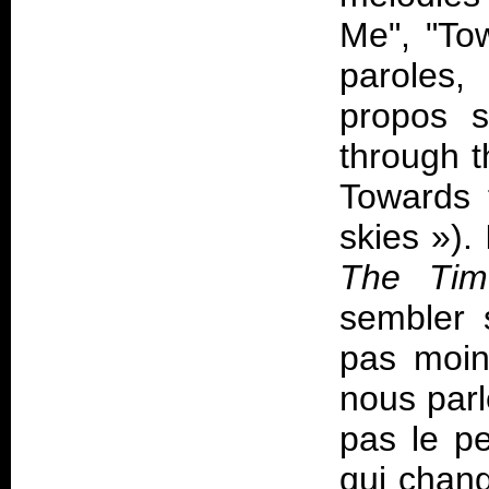
Me", "Tow
paroles
propos s
through t
Towards 
skies
»).
The Tim
sembler 
pas moins
nous parl
pas le pe
qui chang