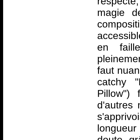
respecte
magie de
composit
accessibl
en fail
pleinemen
faut nuan
catchy "
Pillow")
d'autres
s'appriv
longueur
doute gr