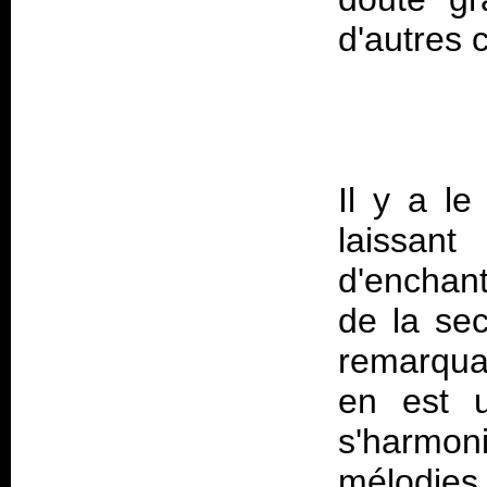
d'autres 
Il y a le
laissan
d'enchant
de la sec
remarquab
en est u
s'harmo
mélodies 