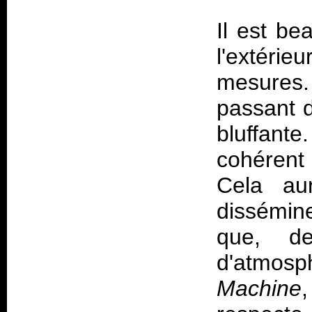
Il est be
l'extéri
mesures. 
passant d
bluffante
cohérent 
Cela aur
dissémin
que, de
d'atmosp
Machine