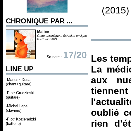
(2015)
CHRONIQUE PAR ...
Malice
Cette chronique a été mise en ligne
le 01 juin 2021
17/20
Les temp
Sa note :
La médio
LINE UP
aux nue
-Mariusz Duda
(chant+guitare)
tienne
-Piotr Grudzinski
(guitare)
l'actual
-Michal Lapaj
oublié c
(claviers)
-Piotr Kozieradzki
rien d'
(batterie)