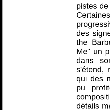
pistes d
Certain
progress
des signe
the Barb
Me" un pe
dans so
s'étend, 
qui des 
pu profi
compositi
détails m