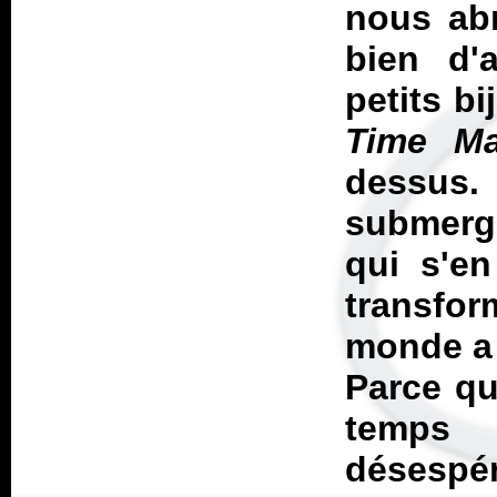
nous abr
bien d'
petits b
Time Ma
dessus. 
submerg
qui s'en
transfo
monde a 
Parce qu
temps
désespér