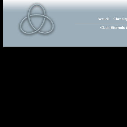
Accueil
Chroniq
©Les Eternels 