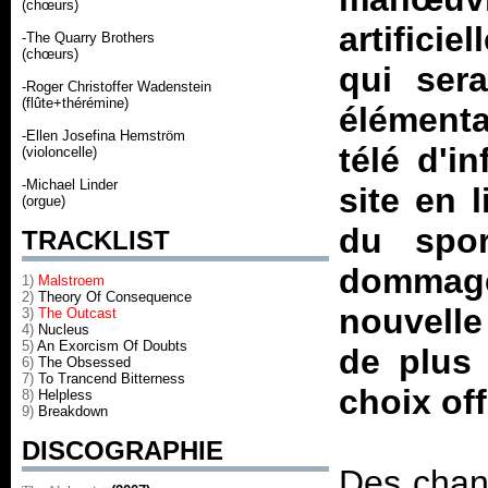
(chœurs)
artificie
-The Quarry Brothers
(chœurs)
qui sera
-Roger Christoffer Wadenstein
(flûte+thérémine)
élémenta
-Ellen Josefina Hemström
télé d'i
(violoncelle)
-Michael Linder
site en 
(orgue)
du sport
TRACKLIST
dommag
1)
Malstroem
2)
Theory Of Consequence
nouvell
3)
The Outcast
4)
Nucleus
5)
An Exorcism Of Doubts
de plus 
6)
The Obsessed
7)
To Trancend Bitterness
choix off
8)
Helpless
9)
Breakdown
DISCOGRAPHIE
Des chang