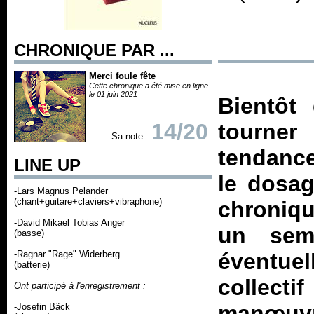
CHRONIQUE PAR ...
Merci foule fête
Cette chronique a été mise en ligne
le 01 juin 2021
Bientôt 
14/20
tourne
Sa note :
tendance
LINE UP
le dosag
-Lars Magnus Pelander
(chant+guitare+claviers+vibraphone)
chronique
-David Mikael Tobias Anger
un sem
(basse)
-Ragnar "Rage" Widerberg
éventuel
(batterie)
collect
Ont participé à l'enregistrement :
manœuvr
-Josefin Bäck