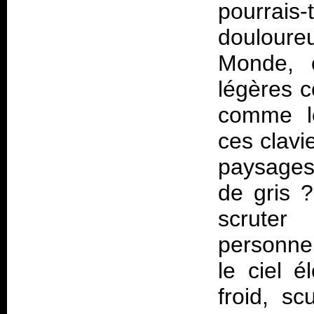
pourrai
douloure
Monde, c
légères 
comme le
ces clavi
paysages
de gris ?
scruter
personnel
le ciel é
froid, s