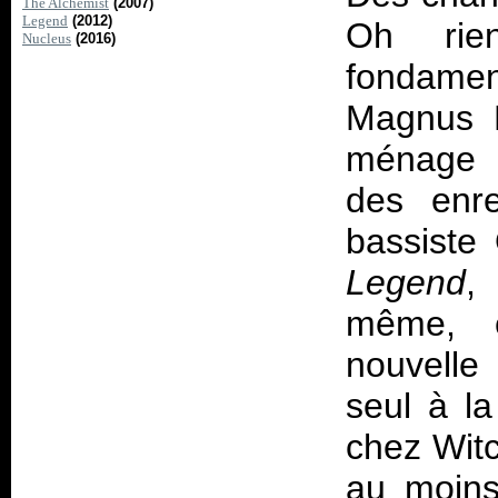
The Alchemist
(2007)
Legend
(2012)
Oh rie
Nucleus
(2016)
fondamen
Magnus P
ménage e
des enre
bassiste
Legend
,
même, 
nouvelle
seul à la
chez Witc
au moins