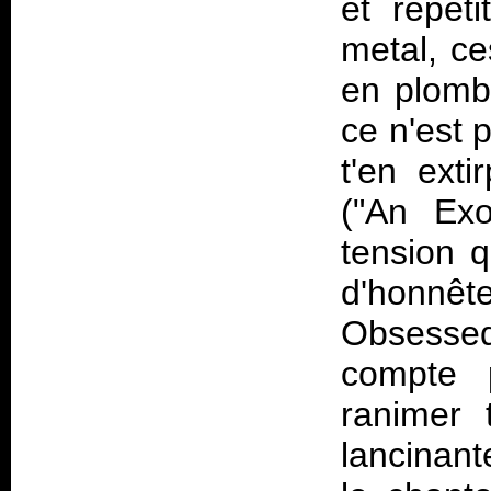
et répét
metal, ce
en plomb 
ce n'est 
t'en exti
("An Exo
tension 
d'honnê
Obsessed"
compte 
ranimer 
lancinant