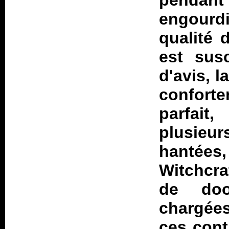
pendant 
engourd
qualité 
est sus
d'avis, l
conforte
parfait
plusieu
hantées
Witchcra
de doo
chargée
ces cont