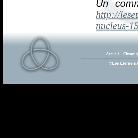
Un comme
http://lese
nucleus-1
Accueil
Chroniq
©Les Eternels 