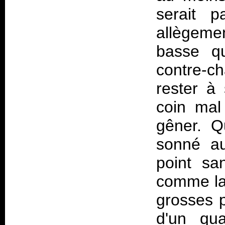
serait p
allègeme
basse qu
contre-c
rester à
coin mal
gêner. Q
sonné au
point sa
comme la 
grosses p
d'un qu