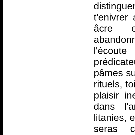
distingu
t'enivre
âcre e
abandonn
l'écout
prédicate
pâmes sur
rituels, t
plaisir 
dans l'
litanies, 
seras c