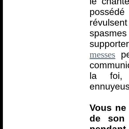
le chante
possédé 
révulse
spasmes 
supporte
pe
messes
communio
la foi,
ennuyeus
Vous ne 
de son