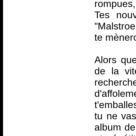
rompues
Tes nou
"Malstroe
te mènero
Alors que
de la vit
recherc
d'affolem
t'emballe
tu ne va
album de