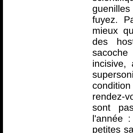
guenille
fuyez. P
mieux qu
des hos
sacoche 
incisive,
superson
condition
rendez-vo
sont pa
l'année :
petites s