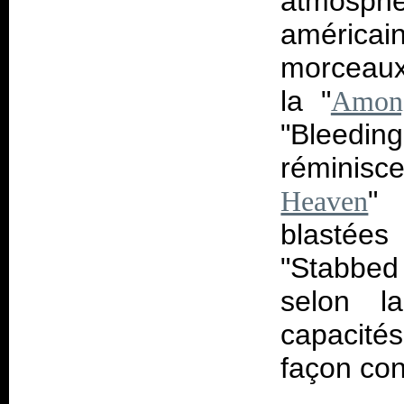
atmosph
américa
morceaux,
la "
Among
"Bleedin
réminisc
" 
Heaven
blastée
"Stabbed i
selon l
capacités
façon co