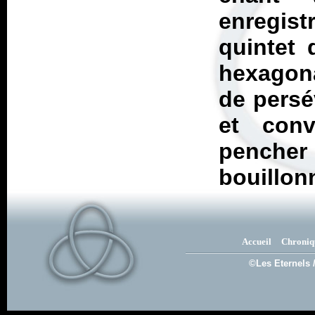
enregis
quintet 
hexagona
de persé
et con
pencher 
bouillon
Accueil
Chroniq
©Les Eternels 