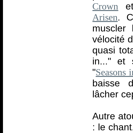
et
Crown
. C
Arisen
muscler 
vélocité 
quasi tot
in..." e
"
Seasons i
baisse d
lâcher ce
Autre ato
: le chan