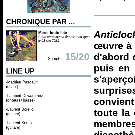
CHRONIQUE PAR ...
Anticloc
Merci foule fête
Cette chronique a été mise en ligne
le 01 juin 2021
œuvre à 
15/20
d'abord 
Sa note :
puis en 
LINE UP
s'aperço
-Mathieu Pascault
(chant)
surprise
-Lambert Dewarumez
convient
(chœurs+basse)
-Laurent Borello
toute la
(guitare)
membres
-Laurent Kemp
(guitare)