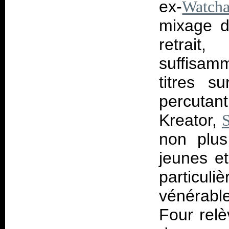
ex-
Watch
mixage d
retrait
suffisam
titres s
percutan
Kreator,
non plus
jeunes e
particul
vénérabl
Four relè