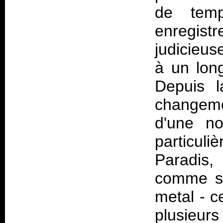
de tem
enregist
judicieus
à un lon
Depuis l
changemen
d'une no
particul
Paradis,
comme s'
metal - c
plusieurs