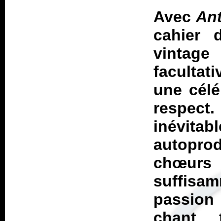
Avec
Ant
cahier 
vintag
facultat
une célé
respect
inévitab
autopro
chœurs 
suffisam
passion 
chant 