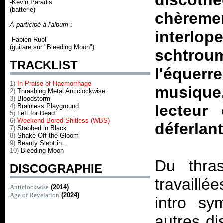
discoth
-Kévin Paradis
(batterie)
chèreme
A participé à l'album
:
interlo
-Fabien Ruol
(guitare sur "Bleeding Moon")
schtrou
TRACKLIST
l'équerr
1)
In Praise of Haemorrhage
musique,
2)
Thrashing Metal Anticlockwise
3)
Bloodstorm
lecteur
4)
Brainless Playground
5)
Left for Dead
6)
Weekend Bored Shitless (WBS)
déferlant
7)
Stabbed in Black
8)
Shake Off the Gloom
9)
Beauty Slept in...
10)
Bleeding Moon
Du thra
DISCOGRAPHIE
travaillé
Anticlockwise
(2014)
Age of Revelation
(2024)
intro sy
autres di