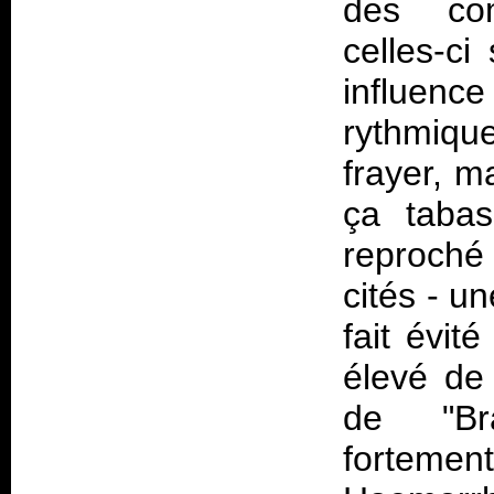
des com
celles-c
influence
rythmiqu
frayer, m
ça tabas
reproch
cités - un
fait évit
élevé de 
de "Bra
fortem