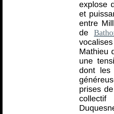
explose d
et puissa
entre Mi
de
Batho
vocalis
Mathieu d
une tens
dont les
généreus
prises d
collect
Duquesne