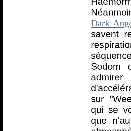
Haemorrha
Néanmoin
Dark Ang
savent r
respir
séquence
Sodom q
admire
d'accélér
sur "Wee
qui se v
que n'au