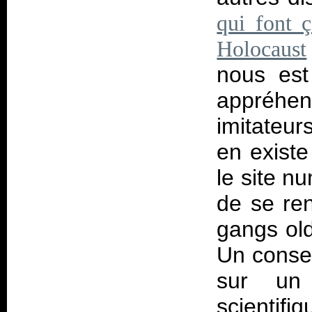
qui font ç
Holocaust
nous est
appréhe
imitateur
en existe
le site n
de se re
gangs old
Un consei
sur un 
scientif