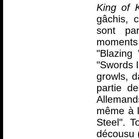
King of K
gâchis, 
sont pa
moments 
"Blazing 
"Swords I
growls, d
partie de
Allemand
même à l
Steel". 
décousu 