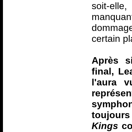
soit-elle
manqua
dommage
certain pla
Après s
final, L
l'aura v
représ
symphoni
toujour
Kings
co