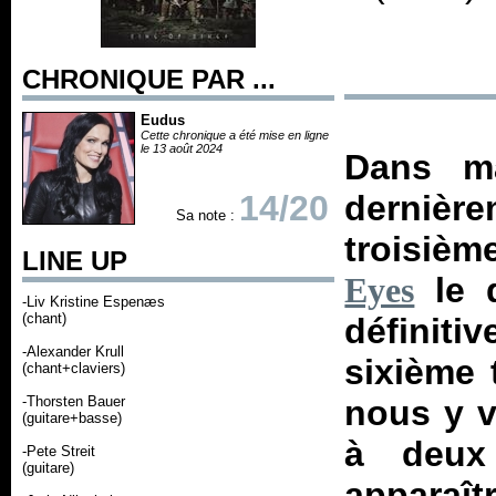
CHRONIQUE PAR ...
Eudus
Cette chronique a été mise en ligne
le 13 août 2024
Dans m
14/20
derniè
Sa note :
troisiè
LINE UP
le 
Eyes
-Liv Kristine Espenæs
(chant)
définiti
-Alexander Krull
sixième 
(chant+claviers)
-Thorsten Bauer
nous y v
(guitare+basse)
à deux 
-Pete Streit
(guitare)
apparaî