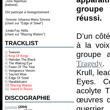
-Joris Nijenhuis
(batterie)
groupe
Ont participé à l'enregistrement
:
réussi.
-Simone Johanna Maria Simons
(chant sur "Edge of Steel")
-Linda-Fay Hella
D’un côté
(chant sur "Blazing Waters")
TRACKLIST
à la voix
groupe 
1)
Sweven
2)
King Of Kings
3)
Halvdan The Black
.
Tragedy
4)
The Waking Eye
5)
Feast Of The Year
Krull, lea
6)
Vengeance Venom
7)
Sacred Wow
8)
Edge Of Steel
Eyes. C
9)
Haraldskaevi
10)
Blazing Waters
acolyte T
11)
Sword In Rocks
DISCOGRAPHIE
œuvres du
guerrier
Lovelorn
(2004)