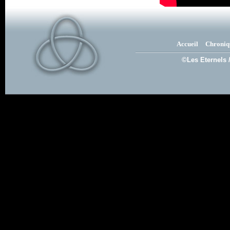
Accueil
Chroniq
©Les Eternels 