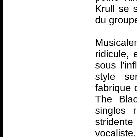
Krull se 
du group
Musical
ridicule,
sous l’in
style se
fabrique 
The Blac
singles 
striden
vocalist