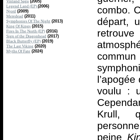
Vinland Saga
(2005)
Legend Land (EP)
(2006)
combo. Ch
Njord
(2009)
Meredead
(2011)
départ, 
Symphonies Of The Night
(2013)
King Of Kings
(2015)
retrou
Fires In The North (EP)
(2016)
Sign of the Dragonhead
(2017)
Black Butterfly (EP)
(2019)
atmosphé
The Last Viking
(2020)
Myths Of Fate
(2024)
commun
symphon
l’apogée 
voulu : 
Cependan
Krull, 
personne
peine
Ki