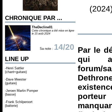
(2024
CHRONIQUE PAR ...
TheDecline01
Cette chronique a été mise en ligne
le 15 août 2024
14/20
Par le d
Sa note :
qui an
LINE UP
forum/sa
-Henri Sattler
(chant+guitare)
Dethron
-Dave Meester
(guitare)
existenc
-Jeroen Martin Pomper
porteur
(basse)
-Frank Schilperoort
manquant
(batterie)