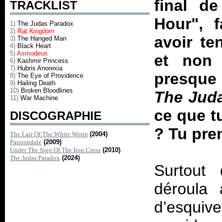
final d
TRACKLIST
Hour", 
1)
The Judas Paradox
2)
Rat Kingdom
avoir t
3)
The Hanged Man
4)
Black Heart
5)
Asmodeus
et non 
6)
Kashmir Princess
7)
Hubris Anorexia
presque 
8)
The Eye of Providence
9)
Hailing Death
10)
Broken Bloodlines
The Jud
11)
War Machine
ce que t
DISCOGRAPHIE
? Tu pre
The Lair Of The White Worm
(2004)
Passiondale
(2009)
Under The Sign Of The Iron Cross
(2010)
The Judas Paradox
(2024)
Surtout 
déroula 
d’esqui