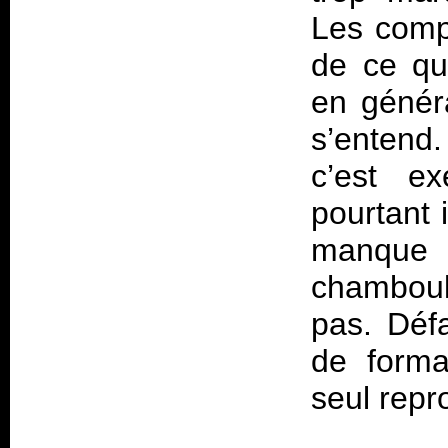
Les comp
de ce qu
en génér
s’entend
c’est ex
pourtant 
manque 
chamboule
pas. Déf
de forma
seul repr