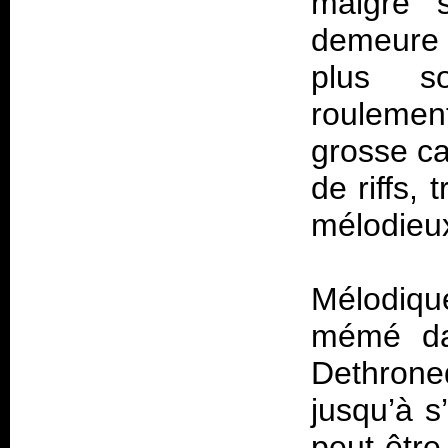
malgré 
demeure 
plus s
roulemen
grosse ca
de riffs,
mélodieu
Mélodiqu
mémé dan
Dethroned
jusqu’à s
peut-êt