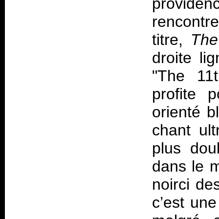
provide
rencont
titre,
The
droite l
"The 11t
profite 
orienté 
chant ul
plus dou
dans le m
noirci de
c’est un