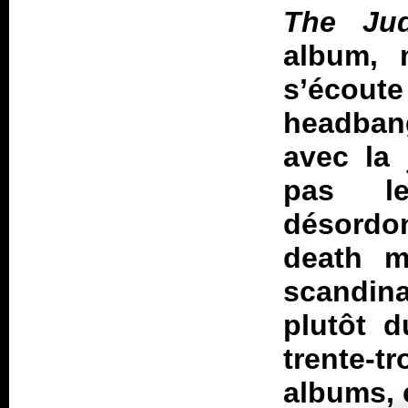
The Ju
album, 
s’écout
headban
avec la 
pas le
désordon
death m
scandina
plutôt d
trente-
albums, 