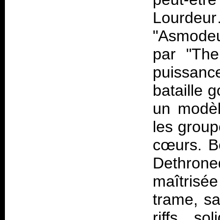
Lourde
"Asmodeu
par "The
puissanc
bataille 
un modèl
les group
cœurs. B
Dethron
maîtrisé
trame, s
riffs so