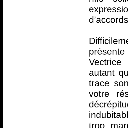
expressi
d’accords
Difficil
présente
Vectrice
autant qu
trace so
votre r
décrép
indubita
trop ma