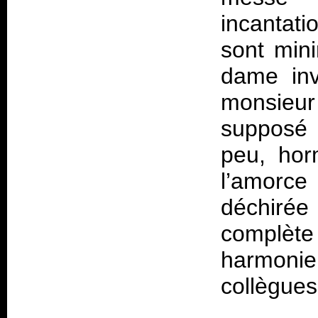
incantat
sont mini
dame inv
monsieur
supposé l
peu, hor
l’amorce 
déchiré
complèt
harmonie
collègue