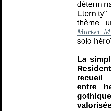
détermin
Eternity"
thème u
Market M
solo héro
La simpl
Residen
recueil 
entre h
gothiq
valorisé