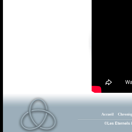
Accueil
Chroniq
©Les Eternels 