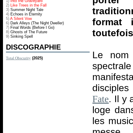
porter
1)
Into the Graveyard
2)
Like Trees in the Fall
traditio
3)
Summer Night Tale
4)
Echoes in Eternity
5)
A Silent Vow
format 
6)
Dark Alleys (The Night Dweller)
7)
Final Words (Before I Go)
toutefois
8)
Ghosts of The Future
9)
Sinking Spell
DISCOGRAPHIE
Le nom d
Total Obscurity
(2025)
spectra
manifest
disciple
. Il 
Fate
loge dans
les music
messe 