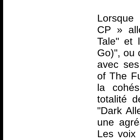
Lorsque l
CP
» al
Tale" et 
Go)", ou 
avec ses
of The Fu
la cohés
totalité 
"Dark All
une agré
Les voix