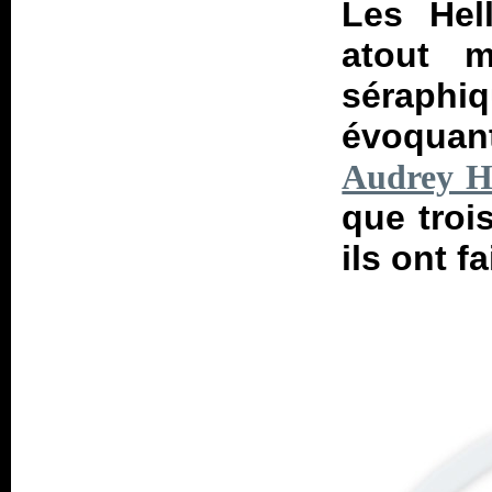
Les Hel
atout m
séraphi
évoquant
Audrey H
que troi
ils ont fa