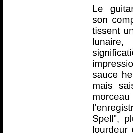
Le guita
son comp
tissent u
lunaire
signifi
impressio
sauce he
mais sais
morceau 
l’enregi
Spell", 
lourdeur 