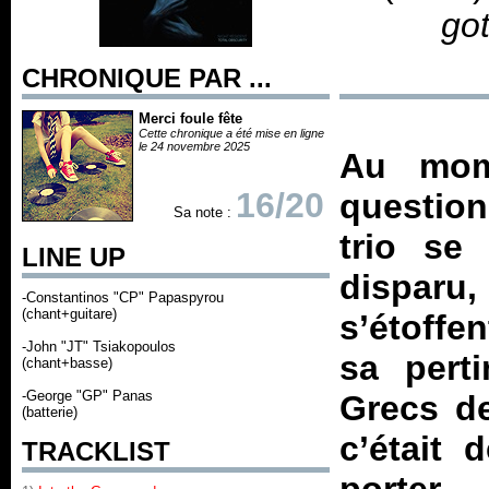
go
CHRONIQUE PAR ...
Merci foule fête
Cette chronique a été mise en ligne
le 24 novembre 2025
Au mo
16/20
question
Sa note :
trio se
LINE UP
disparu,
-Constantinos "CP" Papaspyrou
(chant+guitare)
s’étoffe
-John "JT" Tsiakopoulos
sa pert
(chant+basse)
-George "GP" Panas
Grecs de
(batterie)
c’était 
TRACKLIST