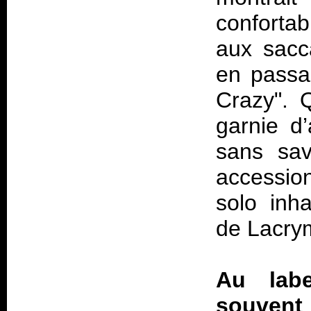
confortab
aux sacc
en passa
Crazy". 
garnie d
sans sav
accession
solo inh
de Lacrym
Au labe
souvent 