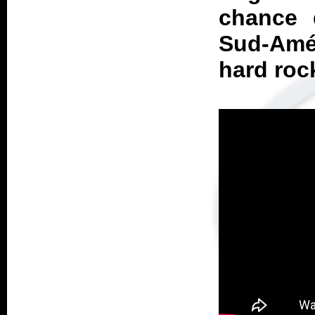
chance 
Sud-Amér
hard roc