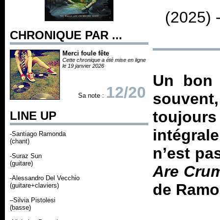
(2025) 
CHRONIQUE PAR ...
Merci foule fête
Cette chronique a été mise en ligne
le 19 janvier 2026
Un bon t
12/20
souvent,
Sa note :
toujo
LINE UP
intégral
-Santiago Ramonda
(chant)
n’est pa
-Suraz Sun
(guitare)
Are Cru
-Alessandro Del Vecchio
de Ramon
(guitare+claviers)
–Silvia Pistolesi
(basse)