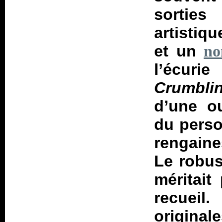
sorties
artistiq
et un
no
l’écuri
Crumbli
d’une o
du perso
rengain
Le robu
méritait
recuei
origina