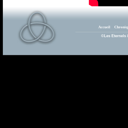
Accueil
Chroniq
©Les Eternels 