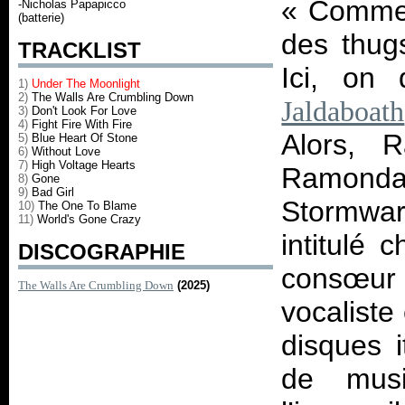
«
Commen
-Nicholas Papapicco
(batterie)
des thugs
TRACKLIST
Ici, on
1)
Under The Moonlight
2)
The Walls Are Crumbling Down
Jaldaboath
3)
Don't Look For Love
4)
Fight Fire With Fire
Alors, 
5)
Blue Heart Of Stone
6)
Without Love
7)
High Voltage Hearts
Ramonda,
8)
Gone
9)
Bad Girl
Stormwa
10)
The One To Blame
11)
World's Gone Crazy
intitulé
DISCOGRAPHIE
consœu
The Walls Are Crumbling Down
(2025)
vocaliste
disques i
de musi