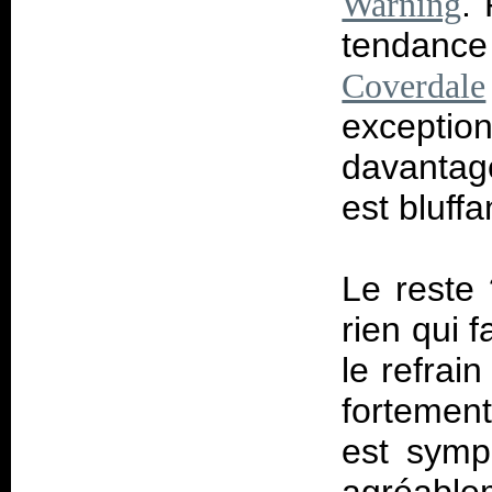
.
Warning
tendance
Coverdale
excepti
davantage
est bluffa
Le reste
rien qui f
le refrai
fortement
est symp