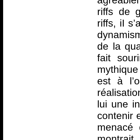
agréable
riffs de 
riffs, iI
dynamisme
de la qua
fait sour
mythiqu
est à l
réalisati
lui une i
contenir 
menacé d
montrait 