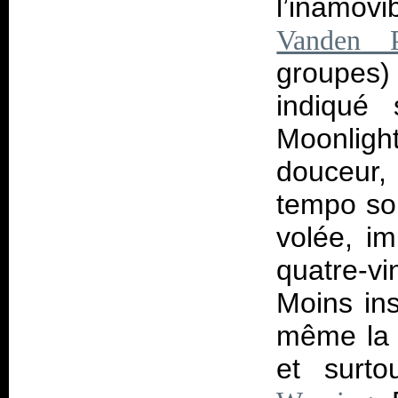
l’inamov
Vanden P
groupes)
indiqué 
Moonligh
douceur,
tempo sou
volée, i
quatre-vi
Moins ins
même la 
et surt