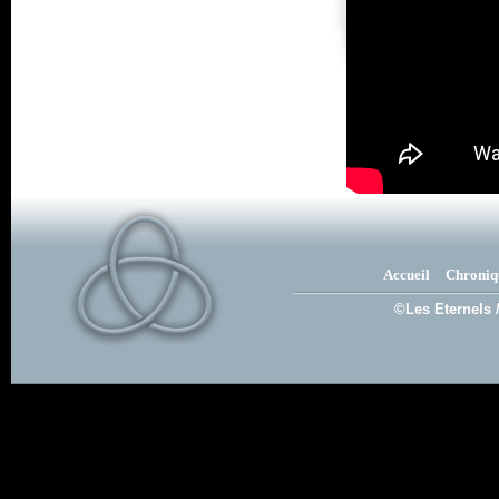
Accueil
Chroniq
©Les Eternels 