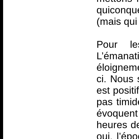
quiconqu
(mais qui
Pour l
L’émanat
éloigneme
ci. Nous 
est positi
pas timid
évoquent
heures 
oui, l’ép