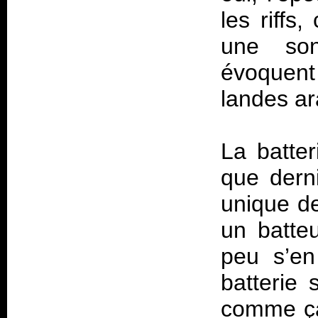
les riffs
une son
évoquent 
landes ar
La batter
que derni
unique d
un batte
peu s’en
batterie 
comme ça 