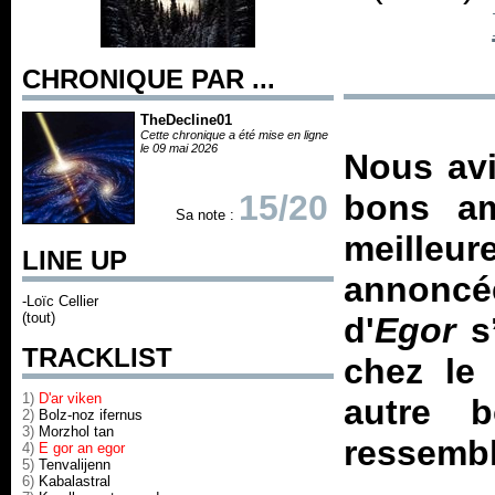
CHRONIQUE PAR ...
TheDecline01
Cette chronique a été mise en ligne
le 09 mai 2026
Nous avi
15/20
bons a
Sa note :
meilleur
LINE UP
annoncée
-Loïc Cellier
(tout)
d'
Egor
s’
TRACKLIST
chez le
1)
D'ar viken
autre 
2)
Bolz-noz ifernus
3)
Morzhol tan
ressembl
4)
E gor an egor
5)
Tenvalijenn
6)
Kabalastral