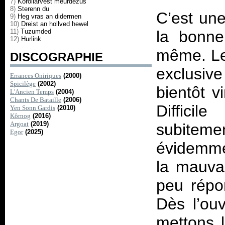
7)
Korollarvest meurdezus
8)
Sterenn du
C’est une
9)
Heg vras an didermen
10)
Dreist an hollved hewel
11)
Tuzumded
la bonne
12)
Hurlink
même. Les
DISCOGRAPHIE
exclusiv
Errances Oniriques
(2000)
Spicilège
(2002)
bientôt v
L'Ancien Temps
(2004)
Chants De Bataille
(2006)
Difficil
Yen Sonn Gardis
(2010)
Kôrnog
(2016)
Argoat
(2019)
subitem
Egor
(2025)
évidemme
la mauva
peu répo
Dès l’ou
mettons l