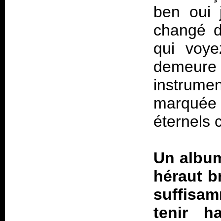
ben oui 
changé d
qui voye
demeu
instrume
marquée 
éternels 
Un album
héraut b
suffisam
tenir h