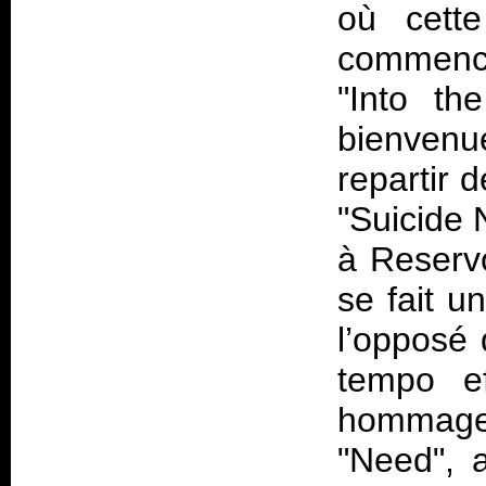
où cette
commencer
"Into t
bienven
repartir d
"Suicide 
à Reservo
se fait u
l’opposé 
tempo e
hommages
"Need", 