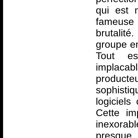
qui est 
fameuse 
brutalit
groupe en
Tout es
implacab
producteu
sophisti
logiciels
Cette im
inexorabl
presque 