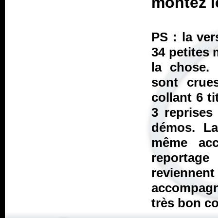
montez l
PS : la ver
34 petites 
la chose. 
sont crue
collant 6 t
3 reprises
démos. La
même acc
reportage
revienne
accompagné
très bon co