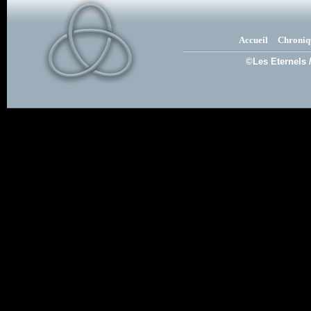
Accueil
Chroniq
©Les Eternels 