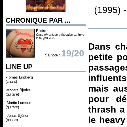
(1995) 
CHRONIQUE PAR ...
Pietro
Cette chronique a été mise en ligne
le 01 juin 2021
Dans cha
19/20
petite p
Sa note :
passage
LINE UP
influen
-Tomas Lindberg
(chant)
mais aus
-Anders Björler
(guitare)
pour dé
-Martin Larsson
thrash 
(guitare)
-Jonas Björler
le heavy
(basse)