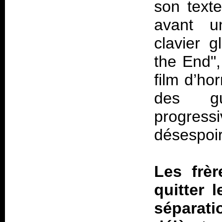
son texte
avant u
clavier 
the End"
film d’ho
des gu
progressi
désespoir 
Les frèr
quitter 
séparati