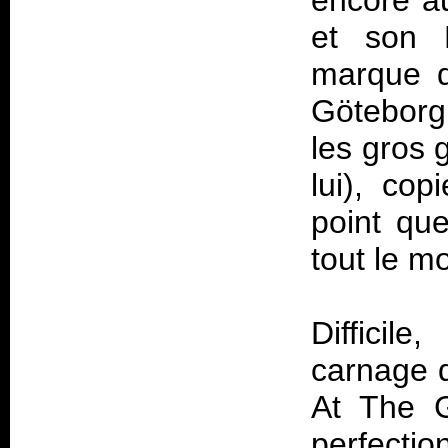
encore au
et son 
marque d
Götebor
les gros 
lui), cop
point que
tout le 
Difficil
carnage 
At The G
perfectio