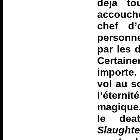
déjà to
accouch
chef d
personne
par les d
Certaine
importe.
vol au s
l’étern
magique
le dea
Slaught