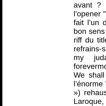
avant ? 
l’opener 
fait l’un
bon sens 
riff du ti
refrains-
my jud
foreverm
We shall
l’énorme 
») rehau
Laroque,