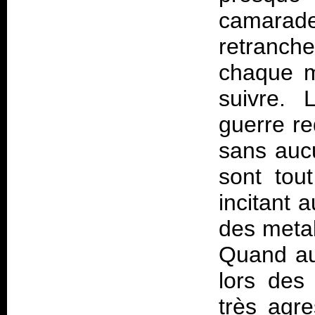
camarad
retranc
chaque m
suivre. 
guerre re
sans aucu
sont tout
incitant 
des metal
Quand au 
lors des
très agr