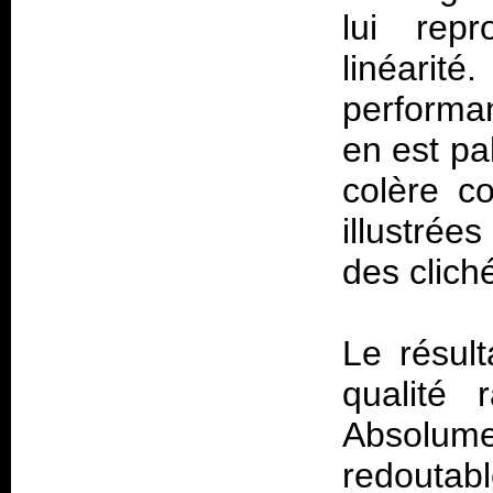
lui rep
linéar
performan
en est pa
colère c
illustrée
des clich
Le résul
qualité 
Absolu
redoutab