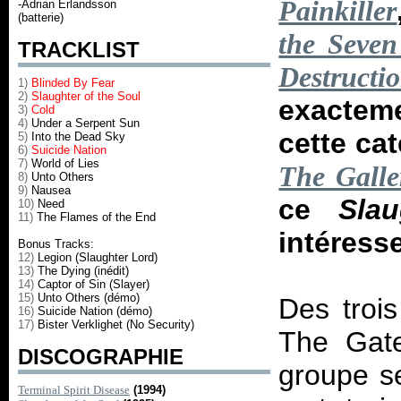
Painkiller
-Adrian Erlandsson
(batterie)
the Seven
TRACKLIST
Destructi
1)
Blinded By Fear
2)
Slaughter of the Soul
exactem
3)
Cold
4)
Under a Serpent Sun
cette ca
5)
Into the Dead Sky
6)
Suicide Nation
7)
World of Lies
The Galle
8)
Unto Others
9)
Nausea
ce
Sla
10)
Need
11)
The Flames of the End
intéresse
Bonus Tracks:
12)
Legion (Slaughter Lord)
13)
The Dying (inédit)
14)
Captor of Sin (Slayer)
15)
Unto Others (démo)
Des troi
16)
Suicide Nation (démo)
17)
Bister Verklighet (No Security)
The Gate
DISCOGRAPHIE
groupe s
Terminal Spirit Disease
(1994)