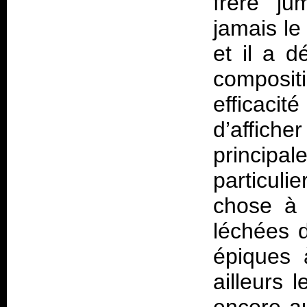
frère ju
jamais le
et il a d
compositi
efficacit
d’affiche
principal
particuli
chose à 
léchées 
épiques à
ailleurs 