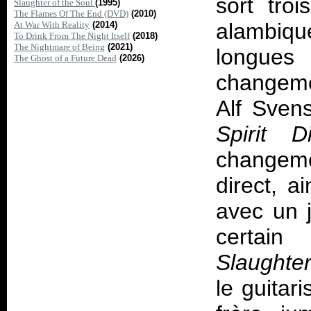
sort tro
Slaughter of the Soul
(1995)
The Flames Of The End (DVD)
(2010)
alambiqu
At War With Reality
(2014)
To Drink From The Night Itself
(2018)
The Nightmare of Being
(2021)
longue
The Ghost of a Future Dead
(2026)
changemen
Alf Sven
Spirit D
changem
direct, a
avec un 
certain
Slaughter
le guitar