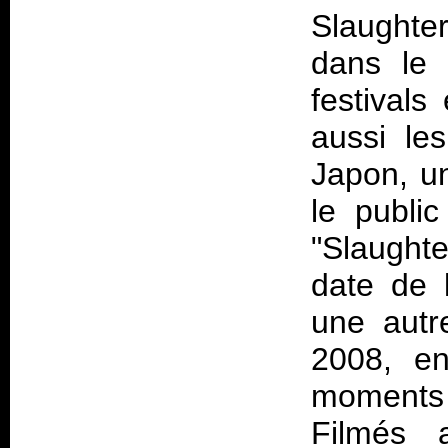
Slaughte
dans le 
festival
aussi le
Japon, u
le public
"Slaughte
date de 
une autr
2008, en
moments p
Filmés