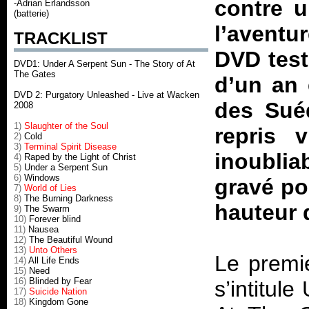
contre u
-Adrian Erlandsson
(batterie)
l’aventu
TRACKLIST
DVD test
DVD1: Under A Serpent Sun - The Story of At
The Gates
d’un an 
DVD 2: Purgatory Unleashed - Live at Wacken
des Sué
2008
1)
Slaughter of the Soul
repris 
2)
Cold
3)
Terminal Spirit Disease
inoublia
4)
Raped by the Light of Christ
5)
Under a Serpent Sun
6)
Windows
gravé pou
7)
World of Lies
8)
The Burning Darkness
hauteur 
9)
The Swarm
10)
Forever blind
11)
Nausea
12)
The Beautiful Wound
13)
Unto Others
Le premie
14)
All Life Ends
15)
Need
16)
Blinded by Fear
s’intitule
17)
Suicide Nation
18)
Kingdom Gone