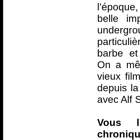
l’époque,
belle im
undergr
particul
barbe et
On a mêm
vieux fi
depuis la
avec Alf 
Vous l
chroniq