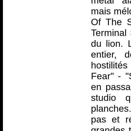
metal al
mais mél
Of The S
Terminal 
du lion. 
entier, 
hostilité
Fear" - "
en passa
studio 
planches
pas et r
grandes t