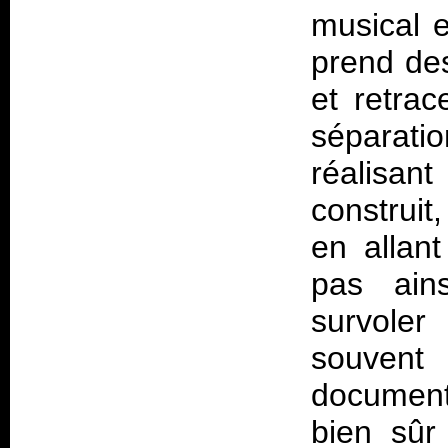
musical e
prend des
et retra
séparati
réalisan
construit,
en allan
pas ain
survoler
souven
document
bien sûr