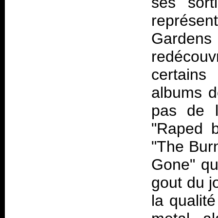
ses sort
représe
Gardens
redécou
certains
albums do
pas de l
"Raped b
"The Bur
Gone" qui
gout du j
la qualit