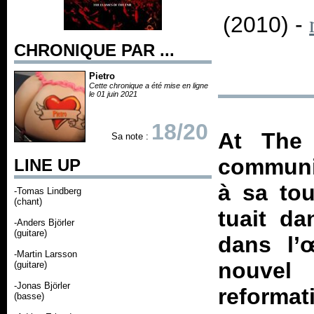
(2010) -
CHRONIQUE PAR ...
Pietro
Cette chronique a été mise en ligne
le 01 juin 2021
18/20
At The 
Sa note :
communiq
LINE UP
à sa tou
-Tomas Lindberg
(chant)
tuait d
-Anders Björler
(guitare)
dans l’
-Martin Larsson
nouvel
(guitare)
-Jonas Björler
reforma
(basse)