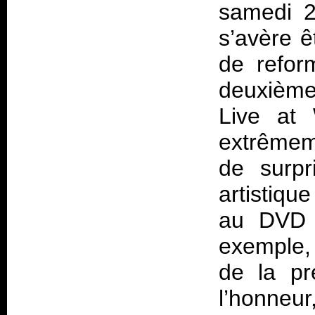
samedi 2
s’avère ê
de refor
deuxièm
Live at
extrêmem
de surpri
artistiqu
au DVD d
exemple, 
de la pr
l’honneur