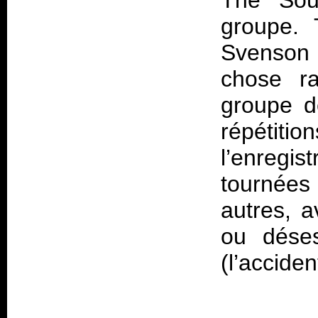
The Sou
groupe. 
Svenson
chose ra
groupe d
répétiti
l’enregi
tournées 
autres, 
ou déses