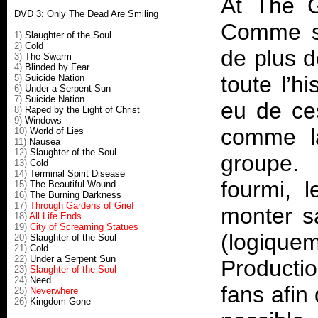
At The 
DVD 3: Only The Dead Are Smiling
Comme so
1)
Slaughter of the Soul
2)
Cold
de plus d
3)
The Swarm
4)
Blinded by Fear
toute l’h
5)
Suicide Nation
6)
Under a Serpent Sun
7)
Suicide Nation
eu de ces
8)
Raped by the Light of Christ
9)
Windows
comme la
10)
World of Lies
11)
Nausea
12)
Slaughter of the Soul
groupe. 
13)
Cold
14)
Terminal Spirit Disease
fourmi, l
15)
The Beautiful Wound
16)
The Burning Darkness
17)
Through Gardens of Grief
monter s
18)
All Life Ends
19)
City of Screaming Statues
(logiq
20)
Slaughter of the Soul
21)
Cold
22)
Under a Serpent Sun
Producti
23)
Slaughter of the Soul
24)
Need
fans afin 
25)
Neverwhere
26)
Kingdom Gone