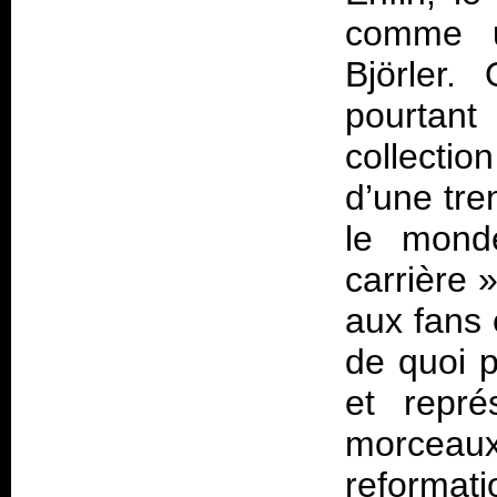
comme u
Björler.
pourtant
collectio
d’une tre
le mond
carrière »
aux fans 
de quoi p
et repré
morceaux
reformati