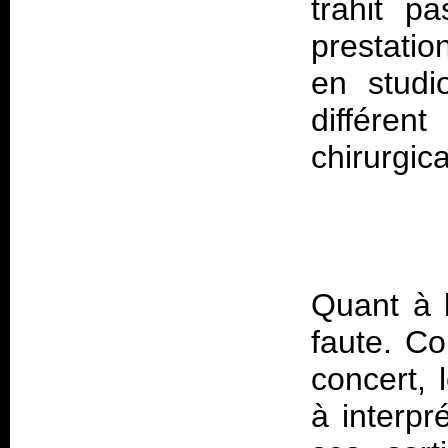
trahit p
prestati
en studi
différe
Quant à l
faute. C
concert, 
à interpr