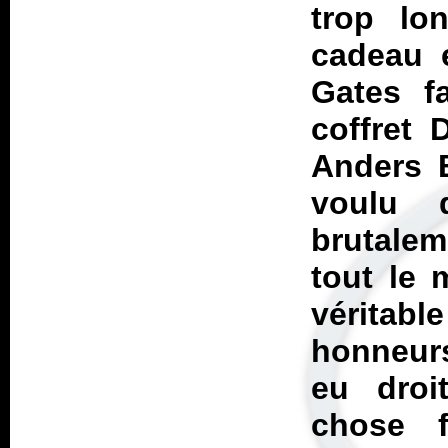
trop lo
cadeau 
Gates f
coffret 
Anders B
voulu 
brutalem
tout le 
véritab
honneurs
eu droi
chose f