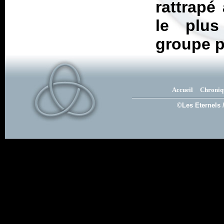
rattrapé
le plu
groupe pe
Accueil
Chroniq
©Les Eternels 