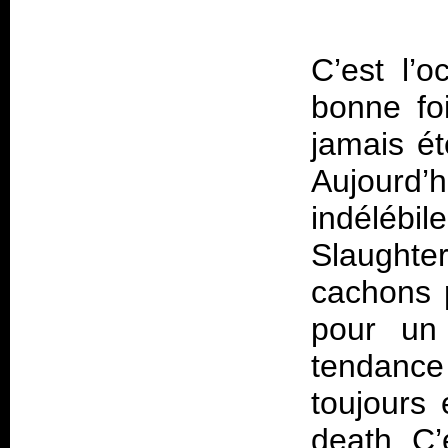
C’est l’
bonne fo
jamais é
Aujourd’
indéléb
Slaughte
cachons p
pour un 
tendanc
toujours
death. C’