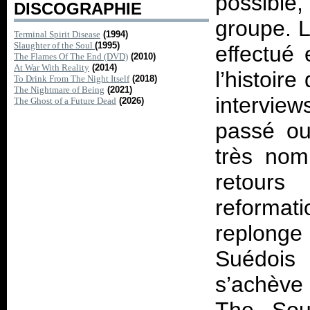
possible
DISCOGRAPHIE
groupe. L
Terminal Spirit Disease
(1994)
Slaughter of the Soul
(1995)
effectué 
The Flames Of The End (DVD)
(2010)
At War With Reality
(2014)
l’histoir
To Drink From The Night Itself
(2018)
The Nightmare of Being
(2021)
intervie
The Ghost of a Future Dead
(2026)
passé ou
très nom
retours
reformat
replong
Suédois 
s’achève