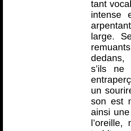
tant voca
intense 
arpentan
large. S
remuant
dedans,
s’ils ne
entraper
un sourir
son est 
ainsi une
l’oreille