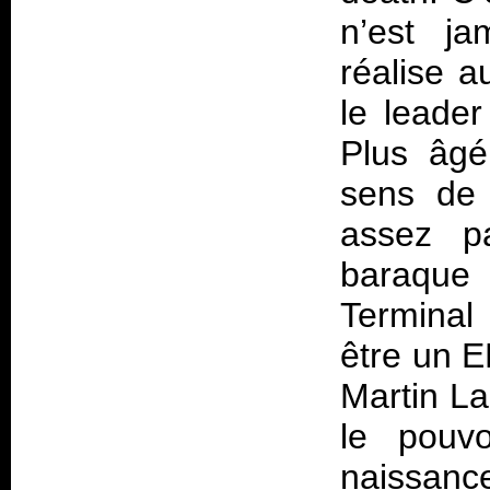
n’est ja
réalise a
le leader
Plus âgé
sens de 
assez pa
baraque 
Terminal
être un EP
Martin La
le pouv
naissance