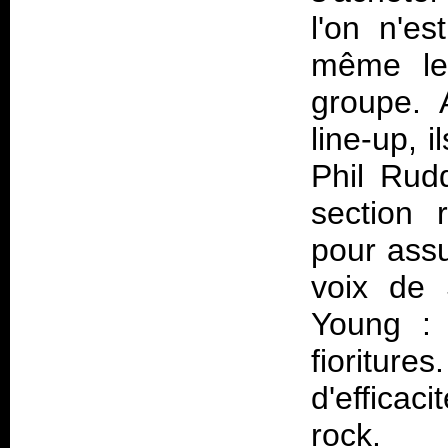
l'on n'e
même le
groupe. 
line-up, i
Phil Rud
section 
pour assu
voix de 
Young : 
fioritur
d'efficaci