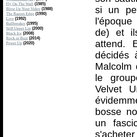
Fly On The Wall
(1985)
si un pet
Blow Up Your Video
(1988)
The Razors Edge
(1990)
l'époque 
Live
(1992)
Ballbreaker
(1995)
Stiff Upper Lip
(2000)
de) et i
Black Ice
(2008)
Rock or Bust
(2014)
attend. 
Power Up
(2020)
décidés 
Malcolm q
le grou
Velvet U
évidemmen
bosse no
un fasci
s'acheter