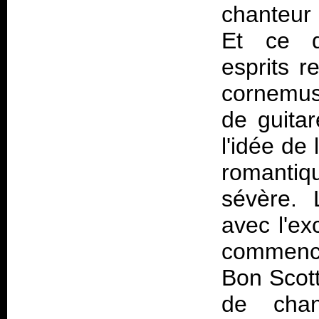
chanteur 
Et ce du
esprits r
cornemuse
de guitar
l'idée d
romantiq
sévère. 
avec l'ex
commence
Bon Scott
de chan