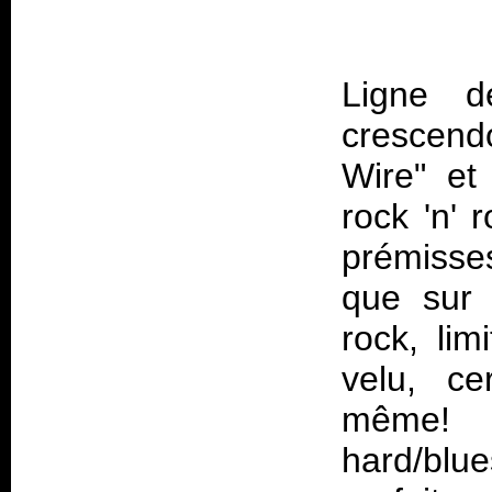
Ligne d
crescendo
Wire" et
rock 'n' 
prémisse
que sur 
rock, lim
velu, ce
même!
hard/blue