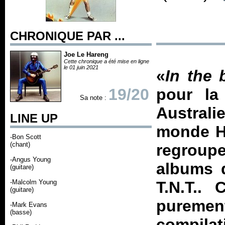
CHRONIQUE PAR ...
Joe Le Hareng
Cette chronique a été mise en ligne
le 01 juin 2021
«
In the 
19/20
pour la
Sa note :
Austral
LINE UP
monde
H
-Bon Scott
(chant)
regroup
-Angus Young
albums 
(guitare)
-Malcolm Young
T.N.T.
. C
(guitare)
pureme
-Mark Evans
(basse)
compilat