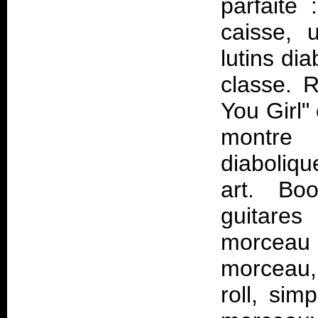
parfaite 
caisse, 
lutins di
classe. 
You Girl"
montre
diaboliq
art. Bo
guitares
morceau 
morceau,
roll, sim