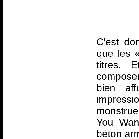
C'est do
que les «
titres. 
composent
bien aff
impress
monstrueu
You Wann
béton arm