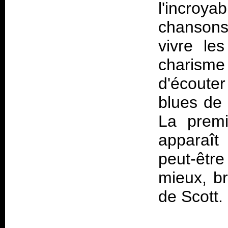
l'incroy
chansons,
vivre le
charisme 
d'écoute
blues de 
La premi
apparaît
peut-êtr
mieux, br