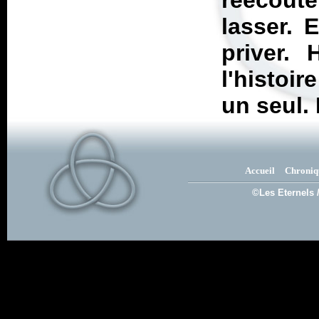
réécout
lasser. 
priver.
l'histoi
un seul.
Accueil
Chroniq
©Les Eternels 