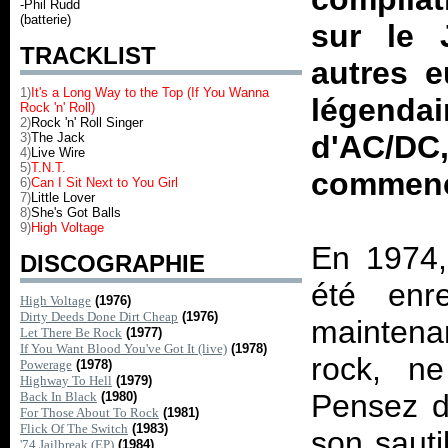
-Phil Rudd
(batterie)
sur le
TRACKLIST
autres 
1)
It's a Long Way to the Top (If You Wanna
légendai
Rock 'n' Roll)
2)
Rock 'n' Roll Singer
d'AC/D
3)
The Jack
4)
Live Wire
5)
T.N.T.
commen
6)
Can I Sit Next to You Girl
7)
Little Lover
8)
She's Got Balls
9)
High Voltage
En 1974,
DISCOGRAPHIE
été enre
High Voltage
(1976)
Dirty Deeds Done Dirt Cheap
(1976)
maintena
Let There Be Rock
(1977)
If You Want Blood You've Got It (live)
(1978)
rock, n
Powerage
(1978)
Highway To Hell
(1979)
Pensez d
Back In Black
(1980)
For Those About To Rock
(1981)
Flick Of The Switch
(1983)
son sauti
'74 Jailbreak (EP)
(1984)