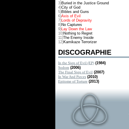
3)
Buried in the Justice Ground
4)
City of God
5)
Bibles and Guns
6)
Axis of Evil
7)
Lords of Depravity
8)
No Captures
9)
Lay Down the Law
10)
Nothing to Regret
11)
The Enemy Inside
12)
Kamikaze Terrorizer
DISCOGRAPHIE
In the Sign of Evil (EP)
(1984)
Sodom
(2006)
The Final Sign of Evil
(2007)
In War And Pieces
(2010)
Epitome of Torture
(2013)