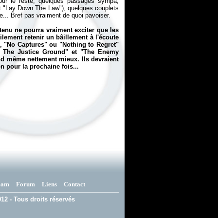
our le reste, quelques passages sympa,
et "Lay Down The Law"), quelques couplets
... Bref pas vraiment de quoi pavoiser.
enu ne pourra vraiment exciter que les
ilement retenir un bâillement à l'écoute
"No Captures" ou "Nothing to Regret"
In The Justice Ground" et "The Enemy
nd même nettement mieux. Ils devraient
n pour la prochaine fois...
eam
Forum
Liens
Contact
12 - Tous droits réservés