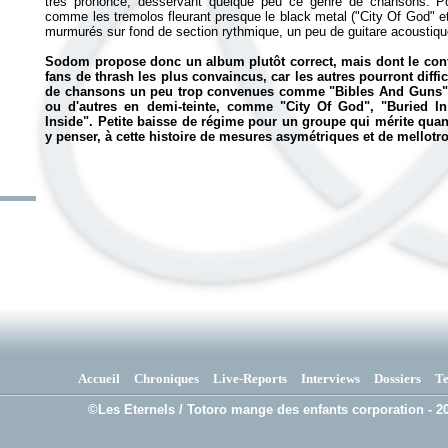
très prononcé, desservant quelque peu ce genre de chansons. P
comme les tremolos fleurant presque le black metal ("City Of God" 
murmurés sur fond de section rythmique, un peu de guitare acoustique
Sodom propose donc un album plutôt correct, mais dont le cont
fans de thrash les plus convaincus, car les autres pourront diffic
de chansons un peu trop convenues comme "Bibles And Guns", 
ou d'autres en demi-teinte, comme "City Of God", "Buried 
Inside". Petite baisse de régime pour un groupe qui mérite qua
y penser, à cette histoire de mesures asymétriques et de mellotro
Accueil
Chroniques
Live-Reports
Interviews
Dossiers
T
©Les Eternels / Totoro mange des enfants corporation - 20