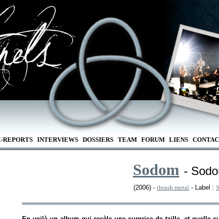
E-REPORTS
INTERVIEWS
DOSSIERS
TEAM
FORUM
LIENS
CONTAC
Sodom
- Sod
(2006) -
thrash metal
- Label :
En voilà un album qui recèle une surprise de taille, et quelle 