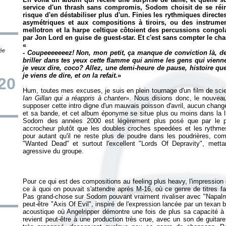
service d'un thrash sans compromis, Sodom choisit de se ré
risque d'en déstabiliser plus d'un. Finies les rythmiques directe
asymétriques et aux compositions à tiroirs, ou des instrume
mellotron et la harpe celtique côtoient des percussions cong
par Jon Lord en guise de guest-star. Et c'est sans compter le cha
«
tée
- Coupeeeeeeez! Non, mon petit, ça manque de conviction là, de
briller dans tes yeux cette flamme qui anime les gens qui vienne
je veux dire, coco? Allez, une demi-heure de pause, histoire qu
je viens de dire, et on la refait.
»
20
Hum, toutes mes excuses, je suis en plein tournage d'un film de scie
Ian Gillan qui a réappris à chanter
». Nous disions donc, le nouvea
supposer cette intro digne d'un mauvais poisson d'avril, aucun chan
et sa bande, et cet album éponyme se situe plus ou moins dans la l
Sodom des années 2000 est légèrement plus posé que par le pa
accrocheur plutôt que les doubles croches speedées et les rythmes
pour autant qu'il ne reste plus de poudre dans les poudrières, c
"Wanted Dead" et surtout l'excellent "Lords Of Depravity", mett
Pour ce qui est des compositions au feeling plus heavy, l'impression 
ce à quoi on pouvait s'attendre après M-16, où ce genre de titres f
Pas grand-chose sur Sodom pouvant vraiment rivaliser avec "Napalm 
peut-être "Axis Of Evil", inspiré de l'expression lancée par un texan
acoustique où Angelripper démontre une fois de plus sa capacité à
revient peut-être à une production très crue, avec un son de guitare