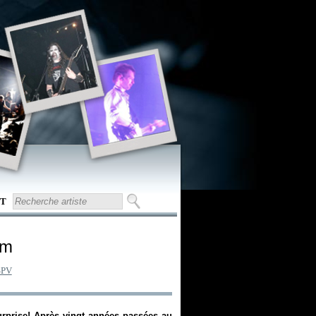
T
om
SPV
surprise! Après vingt années passées au