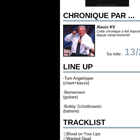
CHRONIQUE PAR ...
Alexis KV
Cette chronique a été impor
depuis metal-immortel
13/
Sa note :
LINE UP
-Tom Angelripper
(chant+basse)
-Bernemann
(guitare)
-Bobby Schottkowski
(batterie)
TRACKLIST
1)
Blood on Your Lips
2)
Wanted Dead