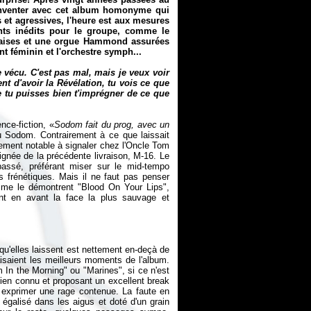
inventer avec cet album homonyme qui
s et agressives, l'heure est aux mesures
nts inédits pour le groupe, comme le
olaises et une orgue Hammond assurées
nt féminin et l'orchestre symph...
 vécu. C'est pas mal, mais je veux voir
nt d'avoir la Révélation, tu vois ce que
e tu puisses bien t'imprégner de ce que
nce-fiction, «
Sodom fait du prog, avec un
u Sodom. Contrairement à ce que laissait
gement notable à signaler chez l'Oncle Tom
ignée de la précédente livraison,
M-16
. Le
ssé, préférant miser sur le mid-tempo
 frénétiques. Mais il ne faut pas penser
omme le démontrent "Blood On Your Lips",
ant en avant la face la plus sauvage et
qu'elles laissent est nettement en-deçà de
aisaient les meilleurs moments de l'album.
In the Morning" ou "Marines", si ce n'est
 bien connu et proposant un excellent break
 exprimer une rage contenue. La faute en
 égalisé dans les aigus et doté d'un grain