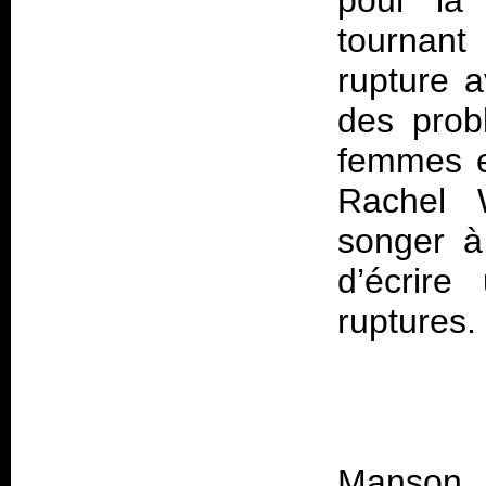
pour la 
tournan
rupture 
des probl
femmes e
Rachel 
songer à 
d’écrir
Manson 