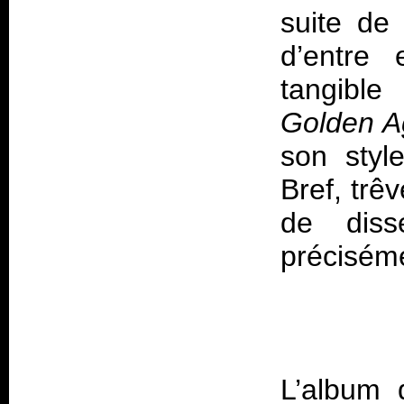
suite de 
d’entre
tangibl
Golden A
son styl
Bref, trê
de diss
L’album 