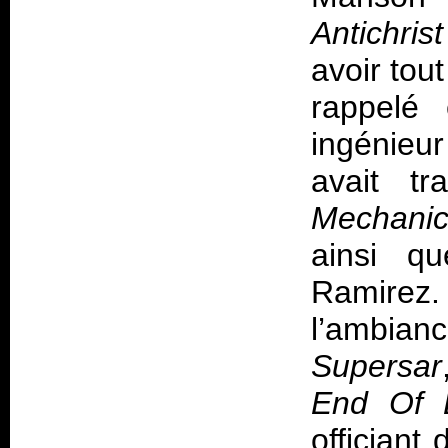
Antichris
avoir tout
rappelé
ingénieu
avait tr
Mechanic
ainsi qu
Ramirez. 
l’ambianc
Supersar
End Of 
officiant