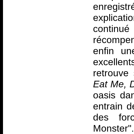
enregistr
explicati
continué 
récompens
enfin un
excellen
retrouve
Eat Me, 
oasis dan
entrain d
des forc
Monster"