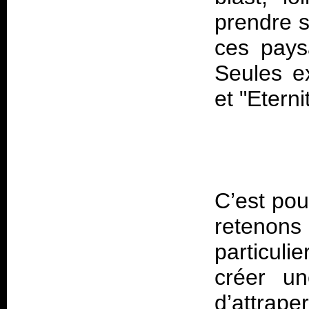
prendre s
ces pays
Seules ex
C’est pou
retenon
particuli
créer u
d’attrape