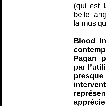
(qui est 
belle lan
la musiqu
Blood I
contempl
Pagan pa
par l’uti
presqu
interv
représen
apprécie