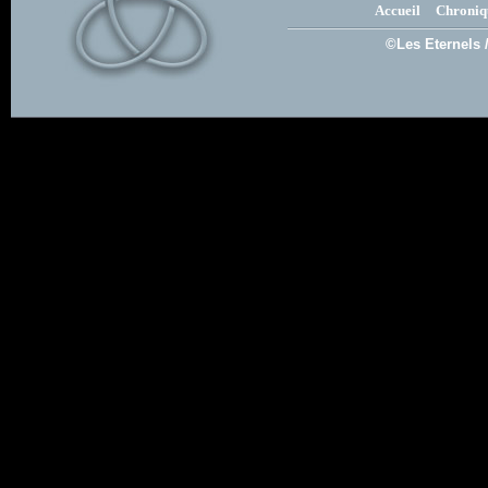
Accueil
Chroniq
©Les Eternels 