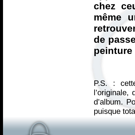
chez ce
même un
retrouven
de passer
peinture
P.S. : cet
l’originale
d’album. Pou
puisque tot