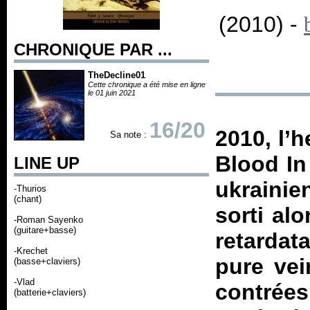
(2010) -
CHRONIQUE PAR ...
TheDecline01
Cette chronique a été mise en ligne
le 01 juin 2021
16/20
2010, l’
Sa note :
Blood In
LINE UP
ukrainie
-Thurios
(chant)
sorti al
-Roman Sayenko
(guitare+basse)
retardata
-Krechet
pure vei
(basse+claviers)
-Vlad
contrées
(batterie+claviers)