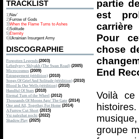
partie d
TRACKLIST
est pr
1)
Nav’
2)
Furrow of Gods
carrière
3)
When the Flame Turns to Ashes
4)
Solitude
5)
Eternity
Pour ce
6)
Ukrainian Insurgent Army
chose de
DISCOGRAPHIE
changeme
Forgotten Legends
(2003)
Lebedynyy Shlyakh (The Swan Road)
(2005)
End Reco
Microcosmos
(2009)
Estrangement (réédition)
(2010)
Songs Of Grief And Solitude (réédition)
(2010)
Blood In Our Wells (réédition)
(2010)
Handful Of Stars
(2010)
Voilà ce 
Eternal Turn of the Wheel
(2012)
Thousands Of Moons Ago/ The Gate
(2014)
histoire
One and All, Together, For Home
(2014)
A Furrow Cut Short
(2015)
musique, 
Vsi nalezhat nochi
(2022)
Shadow Play
(2025)
groupe ma