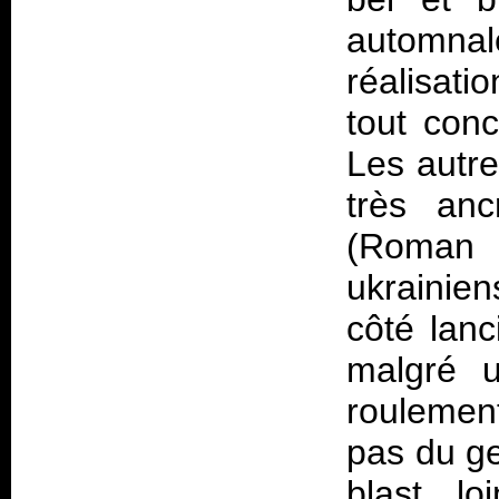
automnal
réalisati
tout conc
Les autre
très anc
(Roman
ukrainie
côté lanc
malgré u
roulemen
pas du ge
blast, l