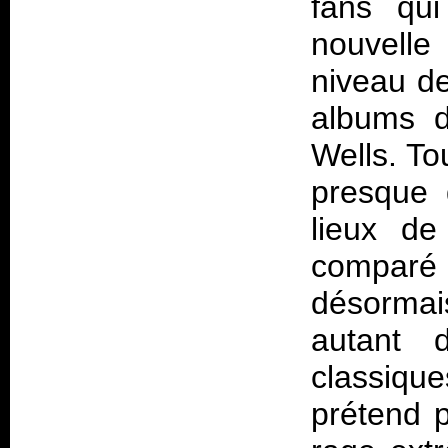
fans qui
nouvelle
niveau de
albums 
Wells
. To
presque 
lieux de
comparé à
désormai
autant d
classiqu
prétend p