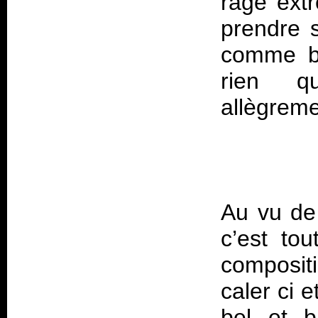
rage ext
prendre 
comme bo
rien q
Au vu de 
c’est to
composit
caler ci 
bel et b