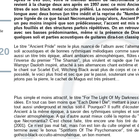
revient à la charge deux ans après en 1997 avec ce mini
Ancie
titres de son black metal occulte préféré. La nouvelle version
longue avec deux bonus (un titre inédit et la reprise du "Numbe
pure lignée de ce que faisait Necromantia jusqu’alors,
Ancient P
un peu moins inspiré que son prédécesseur, l’accent est mis su
plus fouillés et des structures parfois répétitives. On en retro
tée
avec ses basses prédominantes, même si la présence de Divad
quelques soli et parties acoustiques de guitares dira-t-on classiq
Le titre "Ancient Pride" reste le plus nuancé de l’album avec l’alter
20
soli acoustiques et de bonnes rythmiques mélodiques comme savent
aussi un titre très épique, alliant ambiances atmosphériques, flûte
l’inverse du premier "The Shaman", plus virulent et rapide que l
Wampyr Daoloth inspiré, attaché à ses alternances chant extrême et 
le chant sur
Scarlet Evil, Witching Black
avait plus de corps et ce 
possédé, le voici plus froid et sec que par le passé, soutenant une 
Plus simple et moins attractif, le titre "For The Light Of My Darkn
idées. En tout cas bien moins que "Each Done I Die", mettant à jour
tout aussi underground et reclus soit-il. Pourquoi? Il suffit d’écout
Ancient à la même époque, à savoir des rythmiques simples et som
clavier atmosphérique. A qui d’autre aurait mieux collé la reprise 
que Necromantia? C’est chose faite, titre encore une fois tiré du 
(2001). Ce n’est pas mal fait, mais l’on est loin du culte originel et
termine avec le bonus "Spritform Of The Psychomancer", tiré de
gothico-black-occulto-atmosphérique, un bon moment.