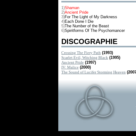
1)
Shaman
2)
Ancient Pride
3)
For The Light of My Darkness
4)
Each Done I Die
5)
The Number of the Beast
6)
Spiritforms Of The Psychomancer
DISCOGRAPHIE
Crossing The Fiery Path
(1993)
Scarlet Evil, Witching Black
(1995)
Ancient Pride
(1997)
IV: Malice
(2000)
The Sound of Lucifer Storming Heaven
(2007