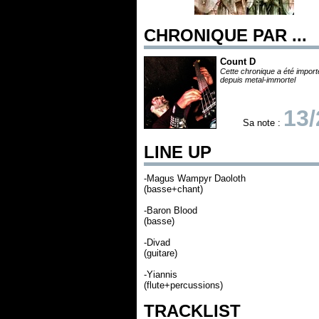
CHRONIQUE PAR ...
Count D
Cette chronique a été impor
depuis metal-immortel
13/
Sa note :
LINE UP
-Magus Wampyr Daoloth
(basse+chant)
-Baron Blood
(basse)
-Divad
(guitare)
-Yiannis
(flute+percussions)
TRACKLIST