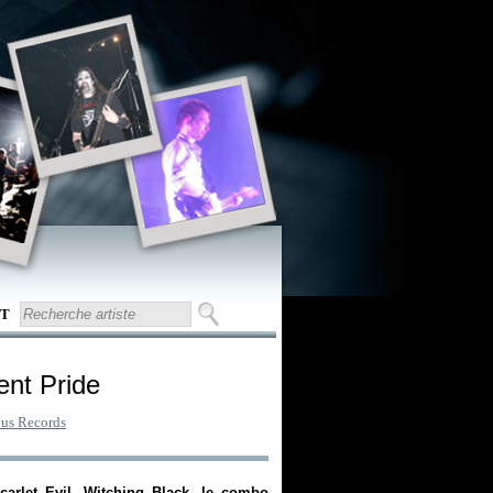
T
ent Pride
tus Records
carlet Evil, Witching Black
, le combo