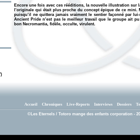
Encore une fois avec ces rééditions, la nouvelle illustration sur 
l’originale qui était plus proche du concept épique de ce mini
puisqu’il ne quittera jamais vraiment le sentier façonné par lu
Ancient Pride
n’est pas le meilleur travail que le groupe ait p
bon Necromantia, fidèle, occulte, virulent.
)
Accueil
Chroniques
Live-Reports
Interviews
Dossiers
T
©Les Eternels / Totoro mange des enfants corporation - 20