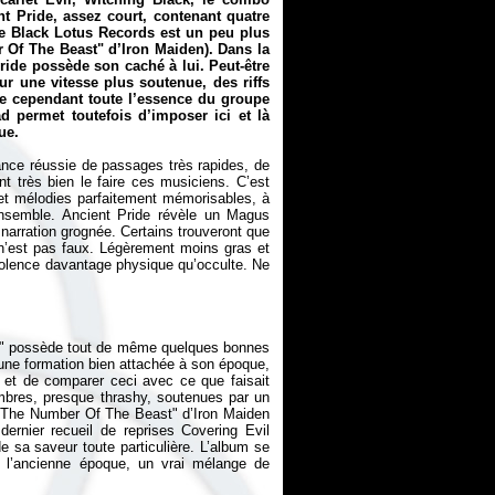
nt Pride
, assez court, contenant quatre
 de Black Lotus Records est un peu plus
r Of The Beast" d’Iron Maiden). Dans la
ride
possède son caché à lui. Peut-être
r une vitesse plus soutenue, des riffs
uve cependant toute l’essence du groupe
 permet toutefois d’imposer ici et là
ue.
nance réussie de passages très rapides, de
 très bien le faire ces musiciens. C’est
s et mélodies parfaitement mémorisables, à
’ensemble.
Ancient Pride
révèle un Magus
narration grognée. Certains trouveront que
n’est pas faux. Légèrement moins gras et
violence davantage physique qu’occulte. Ne
ess" possède tout de même quelques bonnes
 une formation bien attachée à son époque,
er et de comparer ceci avec ce que faisait
bres, presque thrashy, soutenues par un
du "The Number Of The Beast" d’Iron Maiden
dernier recueil de reprises Covering Evil
 de sa saveur toute particulière. L’album se
 l’ancienne époque, un vrai mélange de