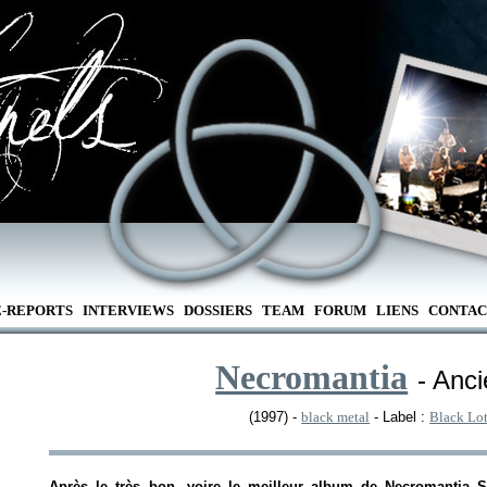
E-REPORTS
INTERVIEWS
DOSSIERS
TEAM
FORUM
LIENS
CONTAC
Necromantia
- Anci
(1997) -
black metal
- Label :
Black Lo
Après le très bon, voire le meilleur album de Necromantia
S