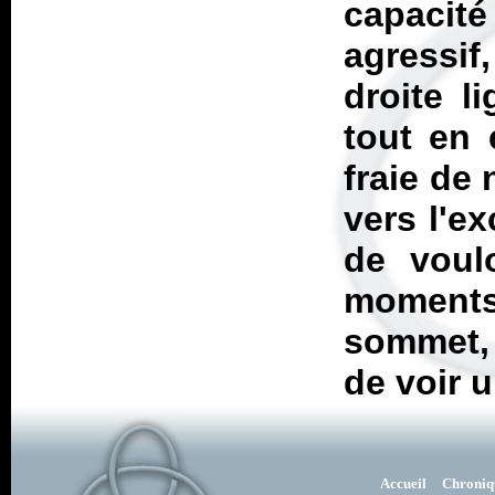
capacit
agressif
droite l
tout en 
fraie de
vers l'ex
de voul
moments
sommet, 
de voir 
Accueil
Chroniq