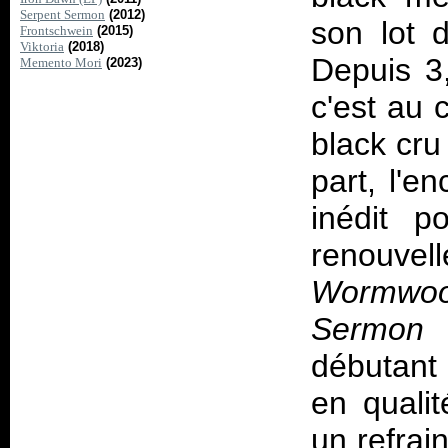
Serpent Sermon
(2012)
son lot d
Frontschwein
(2015)
Viktoria
(2018)
Depuis 3
Memento Mori
(2023)
c'est au 
black cru 
part, l'e
inédit p
renouvell
Wormwo
Sermon
é
débutant
en quali
un refrai