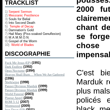
pousses.
TRACKLIST
2000 fu
1)
Serpent Sermon
2)
Messianic Pestilence
clairem
3)
Souls for Belial
4)
Into Second Death
chant de
5)
Temple of Decay
6)
Damnation's Gold
7)
Hail Mary (Piss-soaked Genuflexion)
se forge
8)
M.A.M.M.O.N.
9)
Gospel of the Worm
chose 
10)
World of Blades
impensab
DISCOGRAPHIE
Fuck Me Jesus (EP)
(1991)
Dark Endless
(1992)
C'est bi
Opus Nocturne
(1994)
Heaven Shall Burn… When We Are Gathered
(1996)
Marduk re
Nightwing
(1998)
Panzer Division Marduk
(1999)
plus mals
Panzer Division Marduk
(1999)
World Funeral
(2003)
policés 
Plague Angel
(2004)
ROM 5:12
(2007)
Wormwood
(2009)
black me
Iron Dawn (EP)
(2011)