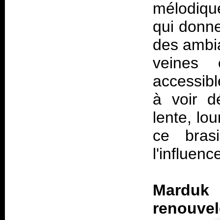
mélodiqu
qui donne
des ambia
veines
accessibl
à voir d
lente, lo
ce bras
l'influen
Marduk 
renouve