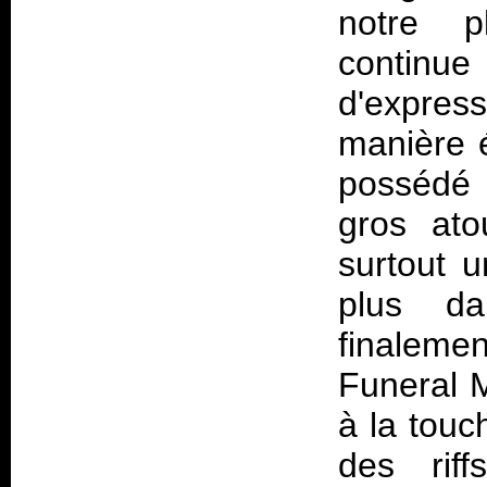
notre p
continue
d'expre
manière 
possédé e
gros ato
surtout 
plus da
finaleme
Funeral M
à la touc
des rif