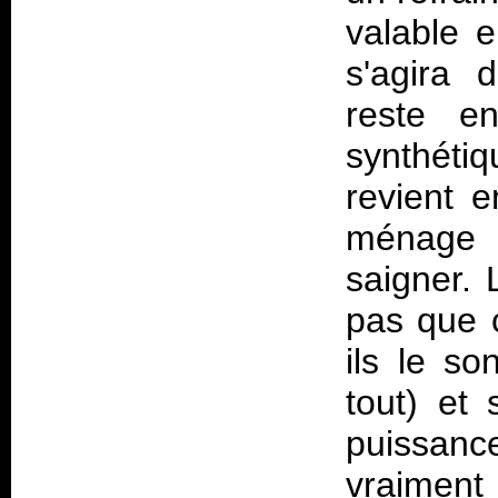
valable 
s'agira 
reste e
synthét
revient 
ménage 
saigner. 
pas que c
ils le so
tout) et
puissanc
vraiment 