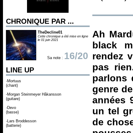
CHRONIQUE PAR ...
Ah Mardu
TheDecline01
Cette chronique a été mise en ligne
le 01 juin 2021
black m
16/20
rendez v
Sa note :
pas rien
LINE UP
parlons 
-Mortuus
(chant)
genre de
-Morgan Steinmeyer Håkansson
années 9
(guitare)
-Devo
un tel 
(basse)
de chose
-Lars Broddesson
(batterie)