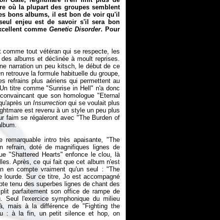
re où la plupart des groupes semblent
s bons albums, il est bon de voir qu'il
eul enjeu est de savoir s'il sera bon
xcellent comme
Genetic Disorder
. Pour
t comme tout vétéran qui se respecte, les
fil des albums et déclinée à moult reprises.
e narration un peu kitsch, le début de ce
n retrouve la formule habituelle du groupe,
es refrains plus aériens qui permettent au
 Un titre comme "Sunrise in Hell" n'a donc
s convaincant que son homologue "Eternal
 qu'après un
Insurrection
qui se voulait plus
ightmare est revenu à un style un peu plus
ur faim se régaleront avec "The Burden of
'album.
 remarquable intro très apaisante, "The
 refrain, doté de magnifiques lignes de
ue "Shattered Hearts" enfonce le clou, là
les. Après, ce qui fait que cet album n'est
On en compte vraiment qu'un seul : "The
erie lourde. Sur ce titre, Jo est accompagné
pte tenu des superbes lignes de chant des
mplit parfaitement son office de rampe de
u. Seul l'exercice symphonique du milieu
là, mais à la différence de "Fighting the
 : à la fin, un petit silence et hop, on