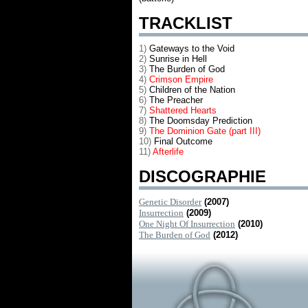
TRACKLIST
1)
Gateways to the Void
2)
Sunrise in Hell
3)
The Burden of God
4)
Crimson Empire
5)
Children of the Nation
6)
The Preacher
7)
Shattered Hearts
8)
The Doomsday Prediction
9)
The Dominion Gate (part III)
10)
Final Outcome
11)
Afterlife
DISCOGRAPHIE
Genetic Disorder
(2007)
Insurrection
(2009)
One Night Of Insurrection
(2010)
The Burden of God
(2012)