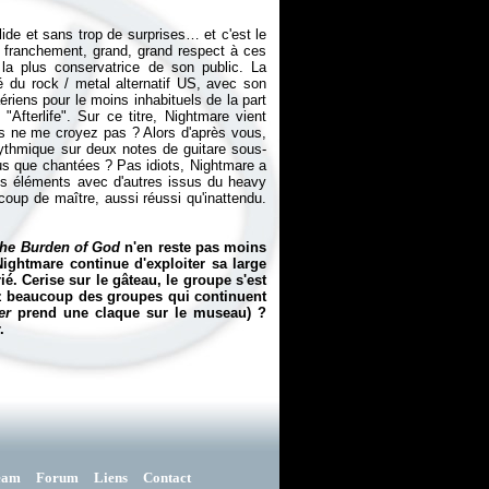
lide et sans trop de surprises… et c'est le
 franchement, grand, grand respect à ces
 la plus conservatrice de son public. La
 du rock / metal alternatif US, avec son
riens pour le moins inhabituels de la part
Afterlife". Sur ce titre, Nightmare vient
us ne me croyez pas ? Alors d'après vous,
rythmique sur deux notes de guitare sous-
lus que chantées ? Pas idiots, Nightmare a
es éléments avec d'autres issus du heavy
 coup de maître, aussi réussi qu'inattendu.
he Burden of God
n'en reste pas moins
Nightmare continue d'exploiter sa large
é. Cerise sur le gâteau, le groupe s'est
z beaucoup des groupes qui continuent
er
prend une claque sur le museau) ?
.
eam
Forum
Liens
Contact