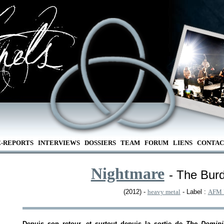
E-REPORTS
INTERVIEWS
DOSSIERS
TEAM
FORUM
LIENS
CONTAC
Nightmare
- The Bur
(2012) -
heavy metal
- Label :
AFM 
Depuis son retour, et surtout depuis la sortie de
The Domini