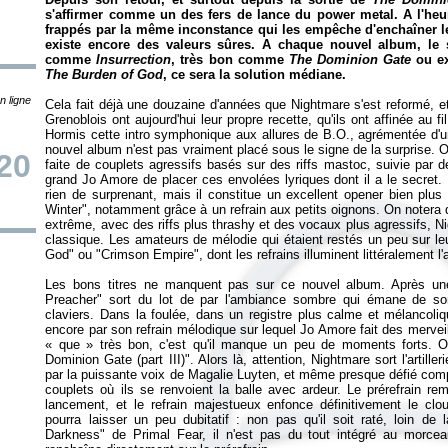
s'affirmer comme un des fers de lance du power metal. A l'heu
frappés par la même inconstance qui les empêche d'enchaîner le
existe encore des valeurs sûres. A chaque nouvel album, le s
comme
Insurrection
, très bon comme
The Dominion Gate
ou e
The Burden of God
, ce sera la solution médiane.
n ligne
Cela fait déjà une douzaine d'années que Nightmare s'est reformé, e
Grenoblois ont aujourd'hui leur propre recette, qu'ils ont affinée au 
Hormis cette intro symphonique aux allures de B.O., agrémentée d'un
nouvel album n'est pas vraiment placé sous le signe de la surprise. O
20
faite de couplets agressifs basés sur des riffs mastoc, suivie par d
grand Jo Amore de placer ces envolées lyriques dont il a le secret.
rien de surprenant, mais il constitue un excellent opener bien plu
Winter", notamment grâce à un refrain aux petits oignons. On notera
extrême, avec des riffs plus thrashy et des vocaux plus agressifs, N
classique. Les amateurs de mélodie qui étaient restés un peu sur le
God" ou "Crimson Empire", dont les refrains illuminent littéralement l
Les bons titres ne manquent pas sur ce nouvel album. Après une
Preacher" sort du lot de par l'ambiance sombre qui émane de son
claviers. Dans la foulée, dans un registre plus calme et mélancoliq
encore par son refrain mélodique sur lequel Jo Amore fait des merveil
« que » très bon, c'est qu'il manque un peu de moments forts. 
Dominion Gate (part III)". Alors là, attention, Nightmare sort l'artill
par la puissante voix de Magalie Luyten, et même presque défié com
couplets où ils se renvoient la balle avec ardeur. Le prérefrain re
lancement, et le refrain majestueux enfonce définitivement le clo
pourra laisser un peu dubitatif : non pas qu'il soit raté, loin de 
Darkness" de Primal Fear, il n'est pas du tout intégré au morceau