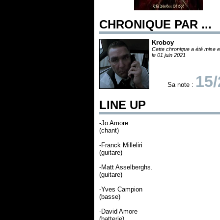
CHRONIQUE PAR ...
Kroboy
Cette chronique a été mise e
le 01 juin 2021
15/
Sa note :
LINE UP
-Jo Amore
(chant)
-Franck Milleliri
(guitare)
-Matt Asselberghs.
(guitare)
-Yves Campion
(basse)
-David Amore
(batterie)