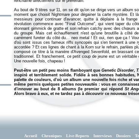
renchaîne directement sur le prérefrain.
Au bout de 9 titres sur 11, on se dit qu'on se dirige vers un album so
moment que choisit Nightmare pour dégainer la carte mystère. Et là
messieurs pour continuer d'avancer, quitte à déplaire à la frange
révolution commence avec "Final Outcome", qui vient taper du côté
étonnant gimmick de gratte et son refrain catchy avec des chœurs aé
du groupe. Mais cet échauffement n'est qu'une broutille à côté de "
carrément fureter du côté du… neo metal ! Et oui, rien que ça ! Vo
d'où sont issus ces fameux riffs syncopés qui s'en tiennent à une 
accordée ? Et ces lignes de chant à la Korn sur le refrain, parlées p
composé ce titre à la manière d'Avenged Sevenfold, en brassant c
traditionnel. Et franchement, ce petit coup de jeune est un véritable
Une nouvelle fois, chapeau !
Peut-être un petit peu moins flamboyant que
Genetic Disorder
,
T
inspiré et terriblement solide. Fidèle à ses bonnes habitudes, 
palette de couleurs, d'où un album une nouvelle fois riche et vari
même permis quelques petites nouveautés : vous en connaisse
d'innover au bout de 8 albums (le premier qui répond
St Ang
Alors bravo à eux, et ne tardez pas à découvrir ce nouveau trésor
Accueil
Chroniques
Live-Reports
Interviews
Dossiers
T