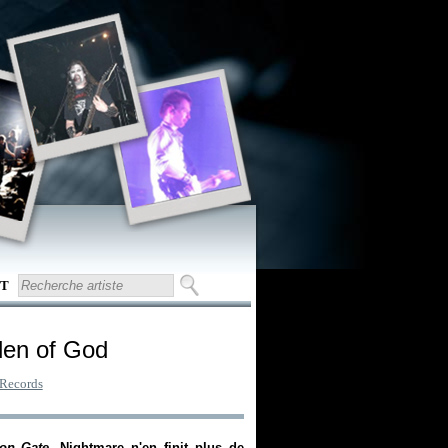
T
den of God
Records
on Gate
, Nightmare n'en finit plus de