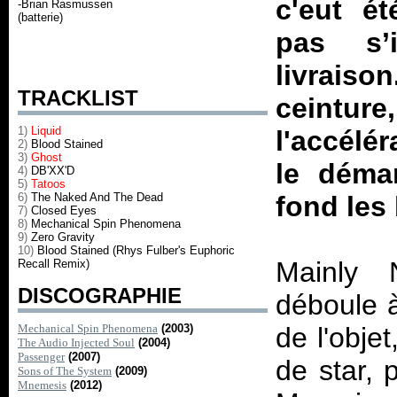
c'eut é
-Brian Rasmussen
(batterie)
pas s’
livrai
TRACKLIST
ceint
1)
Liquid
l'accélé
2)
Blood Stained
3)
Ghost
le démar
4)
DB'XX'D
5)
Tatoos
6)
The Naked And The Dead
fond les
7)
Closed Eyes
8)
Mechanical Spin Phenomena
9)
Zero Gravity
10)
Blood Stained (Rhys Fulber's Euphoric
Mainly 
Recall Remix)
DISCOGRAPHIE
déboule à
Mechanical Spin Phenomena
(2003)
de l'objet
The Audio Injected Soul
(2004)
Passenger
(2007)
de star, 
Sons of The System
(2009)
Mnemesis
(2012)