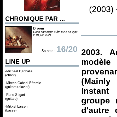
(2003)
CHRONIQUE PAR ...
Droom
Cette chronique a été mise en ligne
le 01 juin 2021
16/20
2003. A
Sa note :
modèle 
LINE UP
provena
-Michael Bøgballe
(chant)
(Mainl
-Mircea Gabriel Eftemie
(guitare+clavier)
Instant
-Rune Stigart
groupe n
(guitare)
-Mikkel Larsen
d'autre
(basse)