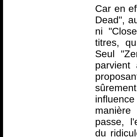
Car en ef
Dead", a
ni "Clos
titres, 
Seul "Zer
parvient
proposan
sûremen
influenc
manière 
passe, l'
du ridicu