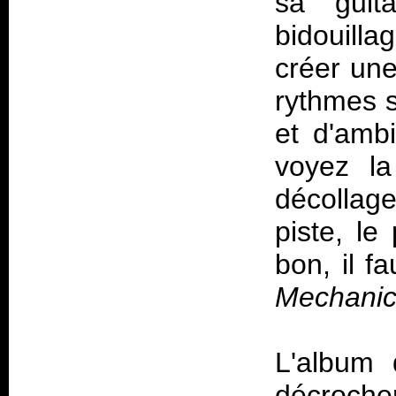
sa guit
bidouilla
créer un
rythmes 
et d'amb
voyez la
décollag
piste, le
bon, il f
Mechanic
L'album 
décroche