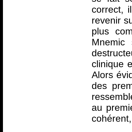
correct, 
revenir s
plus com
Mnemic s
destructe
clinique e
Alors év
des premi
ressembl
au premie
cohérent