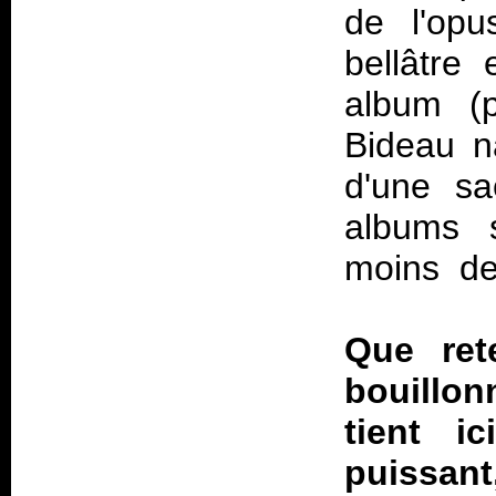
de l'opu
bellâtre
album (p
Bideau n
d'une sa
albums s
moins de 
Que ret
bouillon
tient i
puissan