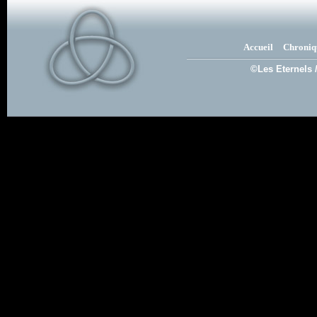
Accueil
Chroniq
©Les Eternels 