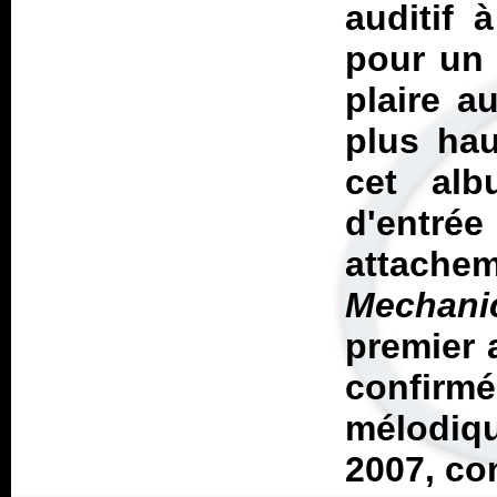
auditif 
pour un 
plaire a
plus hau
cet al
d'entrée
attachem
Mechan
premier 
confir
mélodiqu
2007, c