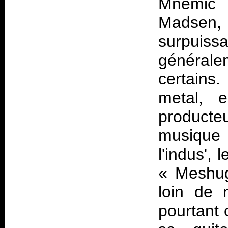
Mnemic 
Madsen
surpuis
générale
certains
metal, 
producteu
musique
l'indus',
« Meshug
loin de 
pourtant c