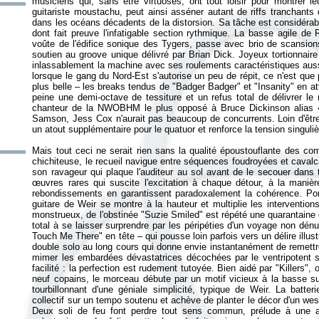
musiciens qui, sans être virtuoses, ont tout loisir pour montrer le
guitariste moustachu, peut ainsi asséner autant de riffs tranchants
dans les océans décadents de la distorsion. Sa tâche est considérable
dont fait preuve l'infatigable section rythmique. La basse agile de
voûte de l'édifice sonique des Tygers, passe avec brio de scansions
soutien au groove unique délivré par Brian Dick. Joyeux tortionnair
inlassablement la machine avec ses roulements caractéristiques aussi
lorsque le gang du Nord-Est s'autorise un peu de répit, ce n'est que 
plus belle – les breaks tendus de "Badger Badger" et "Insanity" en at
peine une demi-octave de tessiture et un refus total de délivrer le m
chanteur de la NWOBHM le plus opposé à Bruce Dickinson alias
Samson, Jess Cox n'aurait pas beaucoup de concurrents. Loin d'être 
un atout supplémentaire pour le quatuor et renforce la tension singuli
Mais tout ceci ne serait rien sans la qualité époustouflante des co
chichiteuse, le recueil navigue entre séquences foudroyées et cava
son ravageur qui plaque l'auditeur au sol avant de le secouer dans
œuvres rares qui suscite l'excitation à chaque détour, à la manièr
rebondissements en garantissent paradoxalement la cohérence. Porté
guitare de Weir se montre à la hauteur et multiplie les interventions d
monstrueux, de l'obstinée "Suzie Smiled" est répété une quarantaine de 
total à se laisser surprendre par les péripéties d'un voyage non dénu
Touch Me There" en tête – qui pousse loin parfois vers un délire illus
double solo au long cours qui donne envie instantanément de remettre 
mimer les embardées dévastatrices décochées par le ventripotent s
facilité : la perfection est rudement tutoyée. Bien aidé par "Killers"
neuf copains, le morceau débute par un motif vicieux à la basse sur 
tourbillonnant d'une géniale simplicité, typique de Weir. La batte
collectif sur un tempo soutenu et achève de planter le décor d'un wes
Deux soli de feu font perdre tout sens commun, prélude à une ac