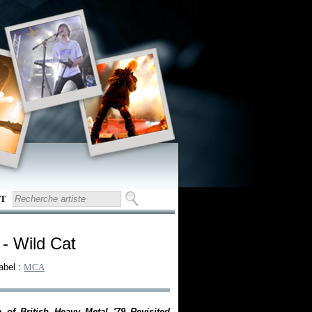
T
- Wild Cat
abel :
MCA
of British Heavy Metal '79 Revisited