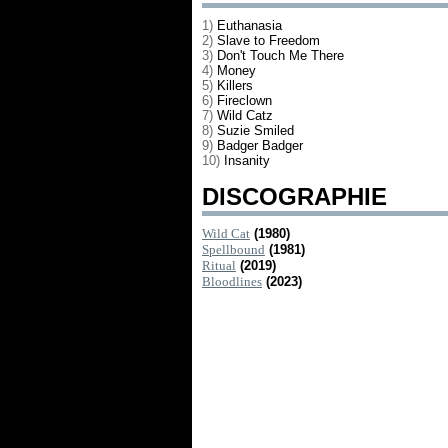
1)
Euthanasia
2)
Slave to Freedom
3)
Don't Touch Me There
4)
Money
5)
Killers
6)
Fireclown
7)
Wild Catz
8)
Suzie Smiled
9)
Badger Badger
10)
Insanity
DISCOGRAPHIE
Wild Cat
(1980)
Spellbound
(1981)
Ritual
(2019)
Bloodlines
(2023)