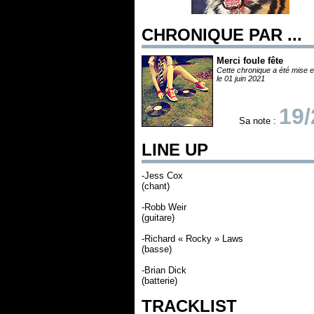
CHRONIQUE PAR ...
Merci foule fête
Cette chronique a été mise e
le 01 juin 2021
19/
Sa note :
LINE UP
-Jess Cox
(chant)
-Robb Weir
(guitare)
-Richard « Rocky » Laws
(basse)
-Brian Dick
(batterie)
TRACKLIST