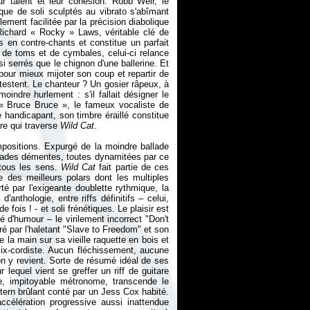
ur talent et leur cohésion. Robb Weir, le
 que de soli sculptés au vibrato s'abîmant
ment facilitée par la précision diabolique
 Richard «
Rocky
» Laws, véritable clé de
 en contre-chants et constitue un parfait
e de toms et de cymbales, celui-ci relance
 serrés que le chignon d'une ballerine. Et
pour mieux mijoter son coup et repartir de
testent. Le chanteur ? Un gosier râpeux, à
oindre hurlement : s'il fallait désigner le
 «
Bruce Bruce
», le fameux vocaliste de
handicapant, son timbre éraillé constitue
ère qui traverse
Wild Cat
.
mpositions. Expurgé de la moindre ballade
lcades démentes, toutes dynamitées par ce
 tous les sens.
Wild Cat
fait partie de ces
e des meilleurs polars dont les multiples
 par l'exigeante doublette rythmique, la
'anthologie, entre riffs définitifs – celui,
fois ! - et soli frénétiques. Le plaisir est
é d'humour – le virilement incorrect "Don't
tré par l'haletant "Slave to Freedom" et son
la main sur sa vieille raquette en bois et
ix-cordiste. Aucun fléchissement, aucune
, on y revient. Sorte de résumé idéal de ses
lequel vient se greffer un riff de guitare
rie, impitoyable métronome, transcende le
tern brûlant conté par un Jess Cox habité.
célération progressive aussi inattendue