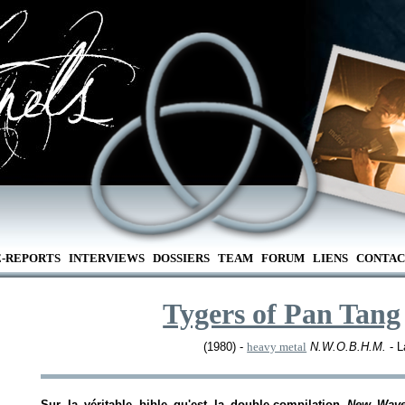
E-REPORTS
INTERVIEWS
DOSSIERS
TEAM
FORUM
LIENS
CONTAC
Tygers of Pan Tang
(1980) -
heavy metal
N.W.O.B.H.M.
- L
Sur la véritable bible qu'est la double-compilation
New Wave 