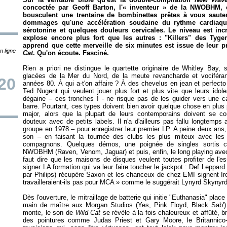
concoctée par Geoff Barton, l'«
inventeur
» de la NWOBHM, et 
bousculent une trentaine de bombinettes prêtes à vous saute
dommages qu'une accélération soudaine du rythme cardiaqu
sérotonine et quelques douleurs cervicales. Le niveau est incr
explose encore plus fort que les autres : "Killers" des Tyge
apprend que cette merveille de six minutes est issue de leur pr
n ligne
Cat
. Qu'on écoute. Fasciné.
Rien a priori ne distingue le quartette originaire de Whitley Bay, 
glacées de la Mer du Nord, de la meute revancharde et vociféran
20
années 80. À qui a-t'on affaire ? À des chevelus en jean et perfec
Ted Nugent qui veulent jouer plus fort et plus vite que leurs idole
dégaine – ces tronches ! - ne risque pas de les guider vers une c
barre. Pourtant, ces types doivent bien avoir quelque chose en plus
major, alors que la plupart de leurs contemporains doivent se co
douteux avec de petits labels. Il n'a d'ailleurs pas fallu longtemps 
groupe en 1978 – pour enregistrer leur premier LP. A peine deux ans, 
son – en faisant la tournée des clubs les plus miteux avec les
compagnons. Quelques démos, une poignée de singles sortis c
NWOBHM (Raven, Venom, Jaguar) et puis, enfin, le long playing ave
faut dire que les maisons de disques veulent toutes profiter de l'e
signer LA formation qui va leur faire toucher le jackpot : Def Leppard
par Philips) récupère Saxon et les chanceux de chez EMI signent Ir
travailleraient-ils pas pour MCA
» comme le suggérait Lynyrd Skynyrd
Dès l'ouverture, le mitraillage de batterie qui initie "Euthanasia" pl
main de maître aux Morgan Studios (Yes, Pink Floyd, Black Sab') 
monte, le son de
Wild Cat
se révèle à la fois chaleureux et affûté, bri
des pointures comme Judas Priest et Gary Moore, le Britannico-