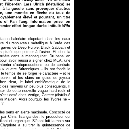
l'über-fan Lars Ulrich (Metallica) se
r à la gueule sans provoquer d'autres
e, une montée en flèche du taux de
oyablement élevé et pourtant, un titre
rs of Pan Tang. Information prise, on
emier effort longue durée intitulé
Wild
station balnéaire clapotant dans les eaux
te du renouveau métallique à l'orée des
to gavés de Deep Purple, Black Sabbath et
s plutôt que pointer à l'usine. Et dont la
arrière dans le mannequinat. Du banal en
 pour avoir réussi à signer chez MCA, une
ntenter d'autoproductions ou de contrats
aux quatre Britanniques – ils ont fondé le
le temps de se forger le caractère – et le
 punks et les skins en guise de joyeux
hez Neat, le label emblématique de la
c des moyens un peu plus conséquents. Il
ssor de cette nouvelle vague hard rock et
 s'est casé chez Vertigo, Carrere (distribué
on Maiden. Alors pourquoi les Tygres ne «
 ?
ace les sens en alerte maximale. Concocté de
par Chris Tsangarides, le producteur qui
llant et organique. S'étant fait la main sur
Chypriote a su tirer la quintessence de